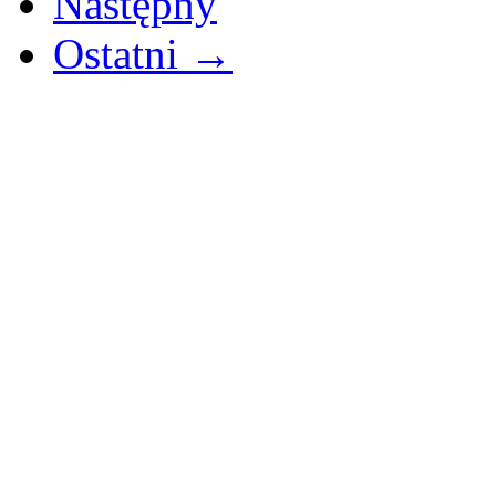
Następny
Ostatni →