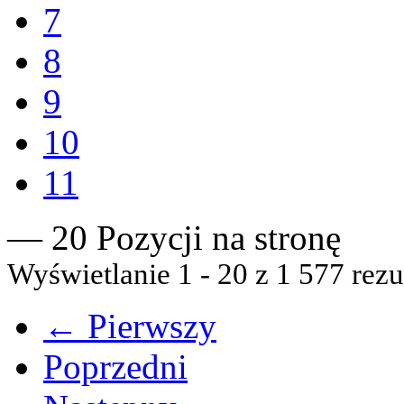
7
8
9
10
11
— 20 Pozycji na stronę
Wyświetlanie 1 - 20 z 1 577 rezu
← Pierwszy
Poprzedni