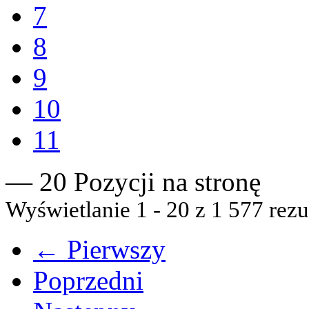
7
8
9
10
11
— 20 Pozycji na stronę
Wyświetlanie 1 - 20 z 1 577 rezu
← Pierwszy
Poprzedni