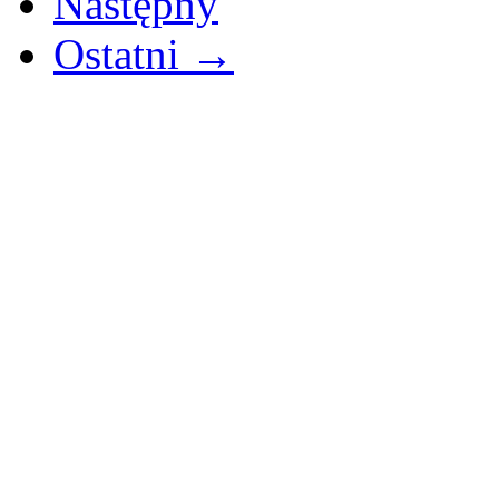
Następny
Ostatni →