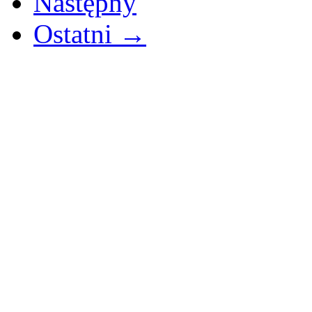
Następny
Ostatni →