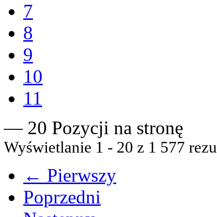
7
8
9
10
11
— 20 Pozycji na stronę
Wyświetlanie 1 - 20 z 1 577 rezu
← Pierwszy
Poprzedni