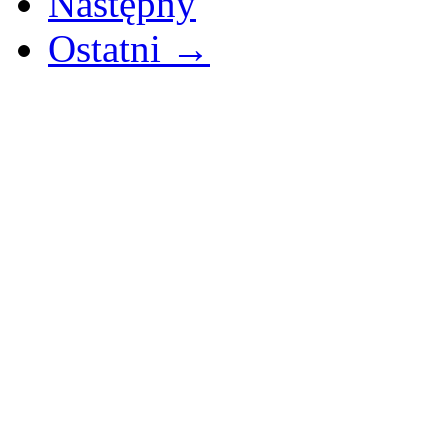
Następny
Ostatni →