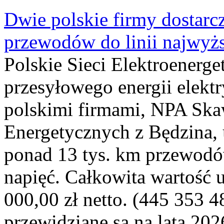
Dwie polskie firmy dostarc
przewodów do linii najwyż
Polskie Sieci Elektroenerge
przesyłowego energii elekt
polskimi firmami, NPA Sk
Energetycznych z Będzina
ponad 13 tys. km przewodó
napięć. Całkowita wartość
000,00 zł netto. (445 353 4
przewidziane są na lata 202