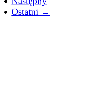
Następny
Ostatni →