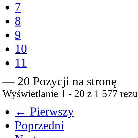
7
8
9
10
11
— 20 Pozycji na stronę
Wyświetlanie 1 - 20 z 1 577 rezu
← Pierwszy
Poprzedni