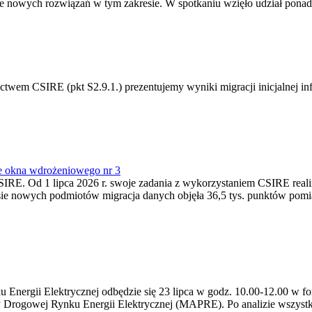
 nowych rozwiązań w tym zakresie. W spotkaniu wzięło udział ponad 
m CSIRE (pkt S2.9.1.) prezentujemy wyniki migracji inicjalnej info
e okna wdrożeniowego nr 3
SIRE. Od 1 lipca 2026 r. swoje zadania z wykorzystaniem CSIRE real
esie nowych podmiotów migracja danych objęła 36,5 tys. punktów pom
ergii Elektrycznej odbędzie się 23 lipca w godz. 10.00-12.00 w form
y Drogowej Rynku Energii Elektrycznej (MAPRE). Po analizie wszystk