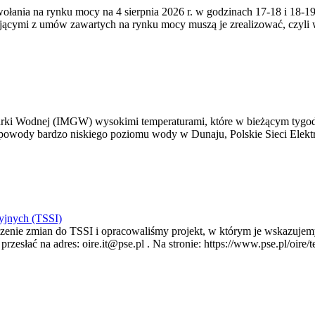
zywołania na rynku mocy na 4 sierpnia 2026 r. w godzinach 17-18 i 18
jącymi z umów zawartych na rynku mocy muszą je zrealizować, czyli
arki Wodnej (IMGW) wysokimi temperaturami, które w bieżącym tygod
powody bardzo niskiego poziomu wody w Dunaju, Polskie Sieci Elektr
yjnych (TSSI)
enie zmian do TSSI i opracowaliśmy projekt, w którym je wskazujemy
rzesłać na adres: oire.it@pse.pl . Na stronie: https://www.pse.pl/oir