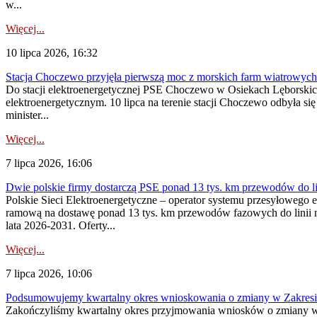
w...
Więcej...
10 lipca 2026, 16:32
Stacja Choczewo przyjęła pierwszą moc z morskich farm wiatrowych
Do stacji elektroenergetycznej PSE Choczewo w Osiekach Lęborskich 
elektroenergetycznym. 10 lipca na terenie stacji Choczewo odbyła si
minister...
Więcej...
7 lipca 2026, 16:06
Dwie polskie firmy dostarczą PSE ponad 13 tys. km przewodów do li
Polskie Sieci Elektroenergetyczne – operator systemu przesyłoweg
ramową na dostawę ponad 13 tys. km przewodów fazowych do linii na
lata 2026-2031. Oferty...
Więcej...
7 lipca 2026, 10:06
Podsumowujemy kwartalny okres wnioskowania o zmiany w Zakres
Zakończyliśmy kwartalny okres przyjmowania wniosków o zmiany w 