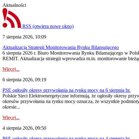
Aktualności
RSS
(otwiera nowe okno)
7 sierpnia 2026, 10:09
Aktualizacja Strategii Monitorowania Rynku Bilansującego
6 sierpnia 2026 r. Biuro Monitorowania Rynku Bilansującego w Polsk
REMIT. Aktualizacja strategii wprowadza m.in. monitorowanie bież
Więcej...
6 sierpnia 2026, 09:19
PSE ogłosiły okresy przywołania na rynku mocy na 6 sierpnia br.
Polskie Sieci Elektroenergetyczne informują, że ogłosiły okresy prz
okresów przywołania na rynku mocy oznacza, że wszystkie podmiot
okresie...
Więcej...
4 sierpnia 2026, 09:50
PSE ogłosiły okresy przywołania na rynku mocy na 4 sierpnia br.