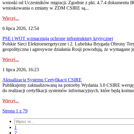
wnioski od Uczestników migracji. Zgodnie z pkt. 4.7.4 dokumentu I
wnioskowania o zmiany w ZDM CSIRE są...
Więcej...
6 lipca 2026, 12:54
PSE i WOT wzmacniają ochronę infrastruktury krytycznej
Polskie Sieci Elektroenergetyczne i 2. Lubelska Brygada Obrony Tery
geopolityczna i agresywne działania Rosji powodują, że wymagane je
Więcej...
1 lipca 2026, 16:23
Aktualizacja Systemu Certyfikacji CSIRE
Publikujemy zaktualizowaną na potrzeby Wydania 3.0 CSIRE wersję 
do realizacji certyfikacji systemów informacyjnych, które będą komu
Więcej...
Strona 1 z 79
1
2