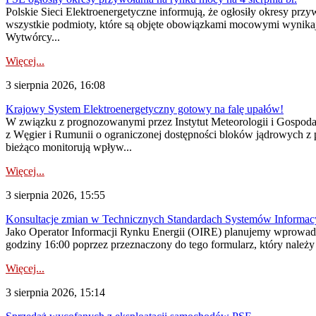
Polskie Sieci Elektroenergetyczne informują, że ogłosiły okresy pr
wszystkie podmioty, które są objęte obowiązkami mocowymi wynika
Wytwórcy...
Więcej...
3 sierpnia 2026, 16:08
Krajowy System Elektroenergetyczny gotowy na falę upałów!
W związku z prognozowanymi przez Instytut Meteorologii i Gospod
z Węgier i Rumunii o ograniczonej dostępności bloków jądrowych z 
bieżąco monitorują wpływ...
Więcej...
3 sierpnia 2026, 15:55
Konsultacje zmian w Technicznych Standardach Systemów Informac
Jako Operator Informacji Rynku Energii (OIRE) planujemy wprowadz
godziny 16:00 poprzez przeznaczony do tego formularz, który należy p
Więcej...
3 sierpnia 2026, 15:14