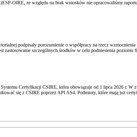
RiESP-OIRE, ze względu na brak wniosków nie opracowaliśmy raportu 
torialnej podpisały porozumienie o współpracy na rzecz wzmocnienia o
st zastosowanie szczególnych środków w celu podniesienia poziomu fizy
Systemu Certyfikacji CSIRE, która obowiązuje od 1 lipca 2026 r. W 
nikować się z CSIRE poprzez API AS4. Podmioty, które mają już certyf