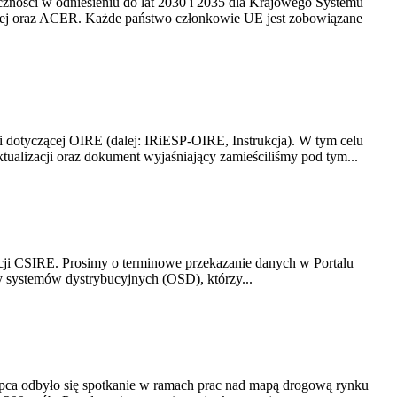
yczności w odniesieniu do lat 2030 i 2035 dla Krajowego Systemu
kiej oraz ACER. Każde państwo członkowie UE jest zobowiązane
i dotyczącej OIRE (dalej: IRiESP-OIRE, Instrukcja). W tym celu
aktualizacji oraz dokument wyjaśniający zamieściliśmy pod tym...
acji CSIRE. Prosimy o terminowe przekazanie danych w Portalu
zy systemów dystrybucyjnych (OSD), którzy...
lipca odbyło się spotkanie w ramach prac nad mapą drogową rynku