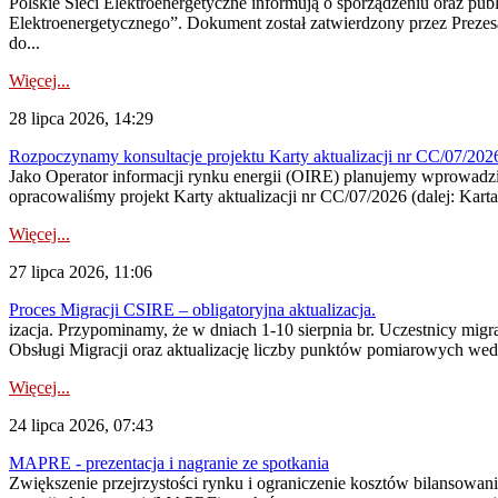
Polskie Sieci Elektroenergetyczne informują o sporządzeniu oraz pu
Elektroenergetycznego”. Dokument został zatwierdzony przez Preze
do...
Więcej...
28 lipca 2026, 14:29
Rozpoczynamy konsultacje projektu Karty aktualizacji nr CC/07/2
Jako Operator informacji rynku energii (OIRE) planujemy wprowadzić
opracowaliśmy projekt Karty aktualizacji nr CC/07/2026 (dalej: Karta
Więcej...
27 lipca 2026, 11:06
Proces Migracji CSIRE – obligatoryjna aktualizacja.
izacja. Przypominamy, że w dniach 1-10 sierpnia br. Uczestnicy mi
Obsługi Migracji oraz aktualizację liczby punktów pomiarowych wedł
Więcej...
24 lipca 2026, 07:43
MAPRE - prezentacja i nagranie ze spotkania
Zwiększenie przejrzystości rynku i ograniczenie kosztów bilansowan