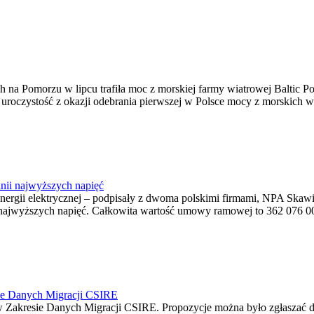
na Pomorzu w lipcu trafiła moc z morskiej farmy wiatrowej Baltic Pow
ę uroczystość z okazji odebrania pierwszej w Polsce mocy z morskich w
nii najwyższych napięć
o energii elektrycznej – podpisały z dwoma polskimi firmami, NPA S
jwyższych napięć. Całkowita wartość umowy ramowej to 362 076 000,0
ie Danych Migracji CSIRE
Zakresie Danych Migracji CSIRE. Propozycje można było zgłaszać d