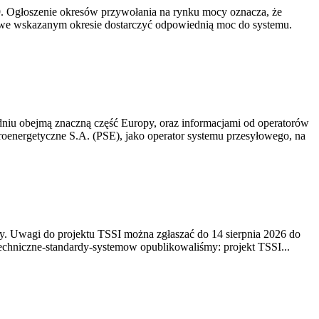
-19. Ogłoszenie okresów przywołania na rynku mocy oznacza, że
 we wskazanym okresie dostarczyć odpowiednią moc do systemu.
niu obejmą znaczną część Europy, oraz informacjami od operatorów
oenergetyczne S.A. (PSE), jako operator systemu przesyłowego, na
. Uwagi do projektu TSSI można zgłaszać do 14 sierpnia 2026 do
e/techniczne-standardy-systemow opublikowaliśmy: projekt TSSI...