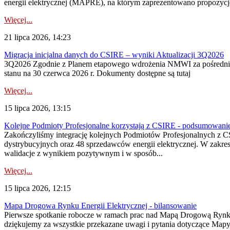
energii elektrycznej (MAPRE), na którym zaprezentowano propozycje
Więcej...
21 lipca 2026, 14:23
Migracja inicjalna danych do CSIRE – wyniki Aktualizacji 3Q2026
3Q2026 Zgodnie z Planem etapowego wdrożenia NMWI za pośrednictwe
stanu na 30 czerwca 2026 r. Dokumenty dostępne są tutaj
Więcej...
15 lipca 2026, 13:15
Kolejne Podmioty Profesjonalne korzystają z CSIRE - podsumowani
Zakończyliśmy integrację kolejnych Podmiotów Profesjonalnych z C
dystrybucyjnych oraz 48 sprzedawców energii elektrycznej. W zakr
walidacje z wynikiem pozytywnym i w sposób...
Więcej...
15 lipca 2026, 12:15
Mapa Drogowa Rynku Energii Elektrycznej - bilansowanie
Pierwsze spotkanie robocze w ramach prac nad Mapą Drogową Rynku En
dziękujemy za wszystkie przekazane uwagi i pytania dotyczące Map