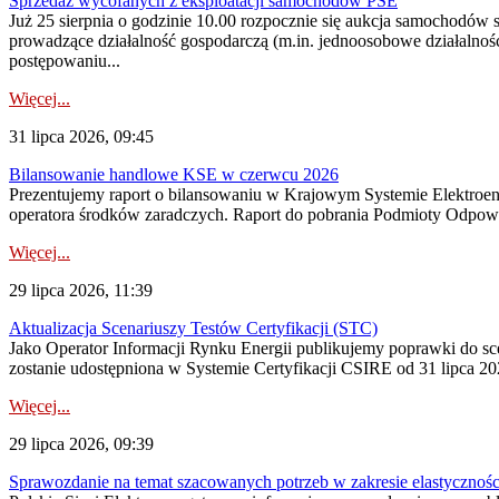
Sprzedaż wycofanych z eksploatacji samochodów PSE
Już 25 sierpnia o godzinie 10.00 rozpocznie się aukcja samochodów
prowadzące działalność gospodarczą (m.in. jednoosobowe działalnośc
postępowaniu...
Więcej...
31 lipca 2026, 09:45
Bilansowanie handlowe KSE w czerwcu 2026
Prezentujemy raport o bilansowaniu w Krajowym Systemie Elektroene
operatora środków zaradczych. Raport do pobrania Podmioty Odpowi
Więcej...
29 lipca 2026, 11:39
Aktualizacja Scenariuszy Testów Certyfikacji (STC)
Jako Operator Informacji Rynku Energii publikujemy poprawki do
zostanie udostępniona w Systemie Certyfikacji CSIRE od 31 lipca 202
Więcej...
29 lipca 2026, 09:39
Sprawozdanie na temat szacowanych potrzeb w zakresie elastycznośc