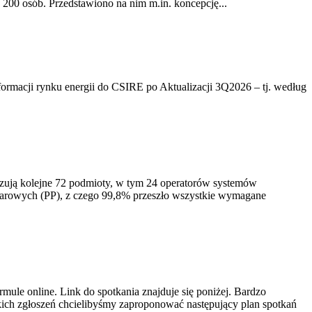
200 osób. Przedstawiono na nim m.in. koncepcję...
rmacji rynku energii do CSIRE po Aktualizacji 3Q2026 – tj. według
izują kolejne 72 podmioty, w tym 24 operatorów systemów
iarowych (PP), z czego 99,8% przeszło wszystkie wymagane
ule online. Link do spotkania znajduje się poniżej. Bardzo
ich zgłoszeń chcielibyśmy zaproponować następujący plan spotkań