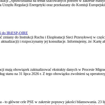
blikacji „Sprawozdania na temat szacowanych potrzeb w zakresie elast
sa Urzędu Regulacji Energetyki oraz przekazany do Komisji Europejs
026 do IRiESP-OIRE
 zmiany do Instrukcji Ruchu i Eksploatacji Sieci Przesyłowej w częśc
 aktualizacji) i rozpoczynamy jej konsultacje. Informujemy, że: Kartę 
gracji mają obowiązek zaktualizować ekstrakty danych w Procesie Migr
ug stanu na 31 lipca 2026 r. Z tego obowiązku zwolnieni są operator
ia - to główne cele PSE w zakresie poprawy jakości bilansowania. 23 