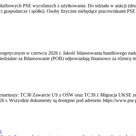
 służbowych PSE wycofanych z użytkowania. Do udziału w aukcji (dru
i gospodarcze i spółki). Osoby fizyczne niebędące pracownikami PSE i
rgetycznym w czerwcu 2026 r. Jakość bilansowania handlowego nadal 
edzialne za Bilansowanie (POB) odpowiadają finansowo za różnicę mię
 scenariuszy: TC38 Zawarcie US z OŚW oraz TC39.1 Migracja UKSE 
6 r. Wszystkie dokumenty są dostępne pod adresem: https://www.pse.pl/
i