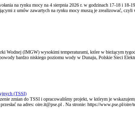
zywołania na rynku mocy na 4 sierpnia 2026 r. w godzinach 17-18 i 18
jącymi z umów zawartych na rynku mocy muszą je zrealizować, czyli
arki Wodnej (IMGW) wysokimi temperaturami, które w bieżącym tygod
powody bardzo niskiego poziomu wody w Dunaju, Polskie Sieci Elektr
yjnych (TSSI)
enie zmian do TSSI i opracowaliśmy projekt, w którym je wskazujemy
rzesłać na adres: oire.it@pse.pl . Na stronie: https://www.pse.pl/oir