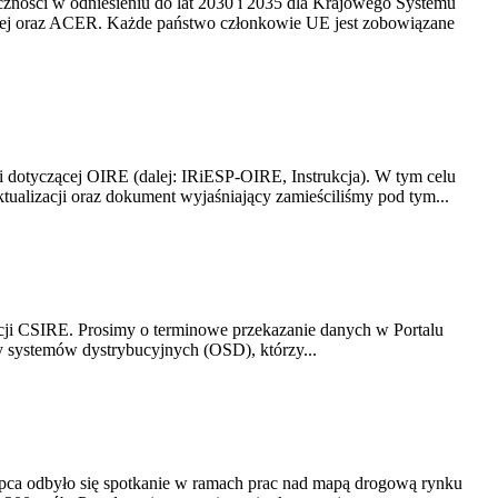
yczności w odniesieniu do lat 2030 i 2035 dla Krajowego Systemu
kiej oraz ACER. Każde państwo członkowie UE jest zobowiązane
i dotyczącej OIRE (dalej: IRiESP-OIRE, Instrukcja). W tym celu
aktualizacji oraz dokument wyjaśniający zamieściliśmy pod tym...
acji CSIRE. Prosimy o terminowe przekazanie danych w Portalu
zy systemów dystrybucyjnych (OSD), którzy...
lipca odbyło się spotkanie w ramach prac nad mapą drogową rynku