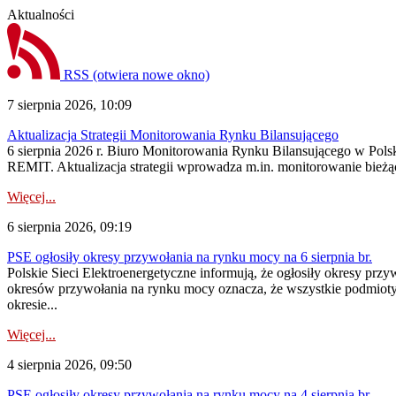
Aktualności
RSS
(otwiera nowe okno)
7 sierpnia 2026, 10:09
Aktualizacja Strategii Monitorowania Rynku Bilansującego
6 sierpnia 2026 r. Biuro Monitorowania Rynku Bilansującego w Polsk
REMIT. Aktualizacja strategii wprowadza m.in. monitorowanie bież
Więcej...
6 sierpnia 2026, 09:19
PSE ogłosiły okresy przywołania na rynku mocy na 6 sierpnia br.
Polskie Sieci Elektroenergetyczne informują, że ogłosiły okresy prz
okresów przywołania na rynku mocy oznacza, że wszystkie podmiot
okresie...
Więcej...
4 sierpnia 2026, 09:50
PSE ogłosiły okresy przywołania na rynku mocy na 4 sierpnia br.