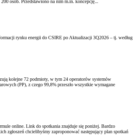
200 osób. Przedstawiono na nim m.in. koncepcję...
rmacji rynku energii do CSIRE po Aktualizacji 3Q2026 – tj. według
izują kolejne 72 podmioty, w tym 24 operatorów systemów
iarowych (PP), z czego 99,8% przeszło wszystkie wymagane
ule online. Link do spotkania znajduje się poniżej. Bardzo
ich zgłoszeń chcielibyśmy zaproponować następujący plan spotkań