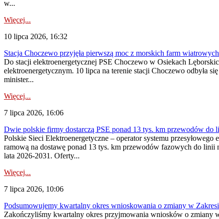
w...
Więcej...
10 lipca 2026, 16:32
Stacja Choczewo przyjęła pierwszą moc z morskich farm wiatrowych
Do stacji elektroenergetycznej PSE Choczewo w Osiekach Lęborskich 
elektroenergetycznym. 10 lipca na terenie stacji Choczewo odbyła si
minister...
Więcej...
7 lipca 2026, 16:06
Dwie polskie firmy dostarczą PSE ponad 13 tys. km przewodów do li
Polskie Sieci Elektroenergetyczne – operator systemu przesyłoweg
ramową na dostawę ponad 13 tys. km przewodów fazowych do linii na
lata 2026-2031. Oferty...
Więcej...
7 lipca 2026, 10:06
Podsumowujemy kwartalny okres wnioskowania o zmiany w Zakres
Zakończyliśmy kwartalny okres przyjmowania wniosków o zmiany w 