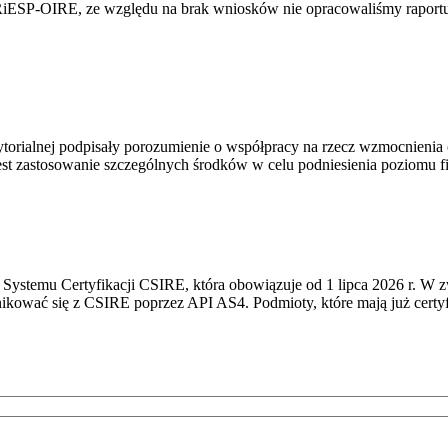
RiESP-OIRE, ze względu na brak wniosków nie opracowaliśmy raportu 
torialnej podpisały porozumienie o współpracy na rzecz wzmocnienia o
st zastosowanie szczególnych środków w celu podniesienia poziomu fizy
Systemu Certyfikacji CSIRE, która obowiązuje od 1 lipca 2026 r. W 
nikować się z CSIRE poprzez API AS4. Podmioty, które mają już certyf