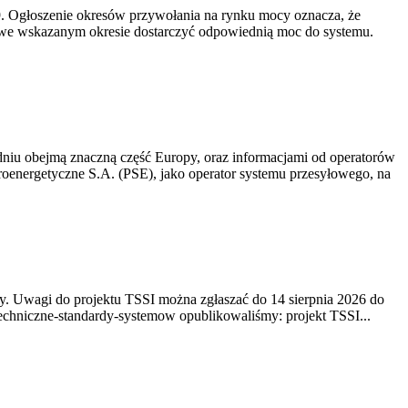
-19. Ogłoszenie okresów przywołania na rynku mocy oznacza, że
 we wskazanym okresie dostarczyć odpowiednią moc do systemu.
niu obejmą znaczną część Europy, oraz informacjami od operatorów
oenergetyczne S.A. (PSE), jako operator systemu przesyłowego, na
. Uwagi do projektu TSSI można zgłaszać do 14 sierpnia 2026 do
e/techniczne-standardy-systemow opublikowaliśmy: projekt TSSI...