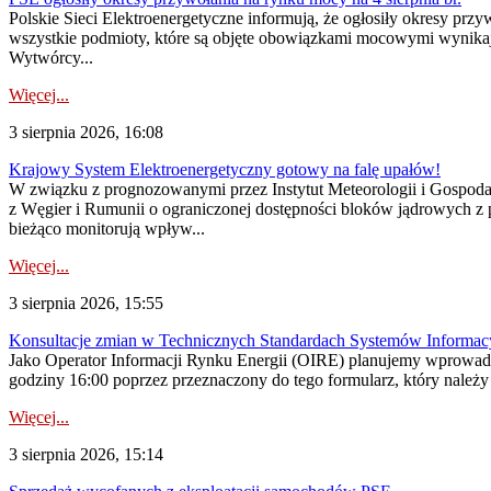
Polskie Sieci Elektroenergetyczne informują, że ogłosiły okresy pr
wszystkie podmioty, które są objęte obowiązkami mocowymi wynika
Wytwórcy...
Więcej...
3 sierpnia 2026, 16:08
Krajowy System Elektroenergetyczny gotowy na falę upałów!
W związku z prognozowanymi przez Instytut Meteorologii i Gospod
z Węgier i Rumunii o ograniczonej dostępności bloków jądrowych z 
bieżąco monitorują wpływ...
Więcej...
3 sierpnia 2026, 15:55
Konsultacje zmian w Technicznych Standardach Systemów Informac
Jako Operator Informacji Rynku Energii (OIRE) planujemy wprowadz
godziny 16:00 poprzez przeznaczony do tego formularz, który należy p
Więcej...
3 sierpnia 2026, 15:14