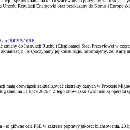
blikacji „Sprawozdania na temat szacowanych potrzeb w zakresie elast
sa Urzędu Regulacji Energetyki oraz przekazany do Komisji Europejs
026 do IRiESP-OIRE
 zmiany do Instrukcji Ruchu i Eksploatacji Sieci Przesyłowej w częśc
 aktualizacji) i rozpoczynamy jej konsultacje. Informujemy, że: Kartę 
gracji mają obowiązek zaktualizować ekstrakty danych w Procesie Migr
ug stanu na 31 lipca 2026 r. Z tego obowiązku zwolnieni są operator
ia - to główne cele PSE w zakresie poprawy jakości bilansowania. 23 