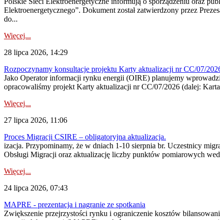
Polskie Sieci Elektroenergetyczne informują o sporządzeniu oraz pu
Elektroenergetycznego”. Dokument został zatwierdzony przez Preze
do...
Więcej...
28 lipca 2026, 14:29
Rozpoczynamy konsultacje projektu Karty aktualizacji nr CC/07/2
Jako Operator informacji rynku energii (OIRE) planujemy wprowadzić
opracowaliśmy projekt Karty aktualizacji nr CC/07/2026 (dalej: Karta
Więcej...
27 lipca 2026, 11:06
Proces Migracji CSIRE – obligatoryjna aktualizacja.
izacja. Przypominamy, że w dniach 1-10 sierpnia br. Uczestnicy mi
Obsługi Migracji oraz aktualizację liczby punktów pomiarowych wedł
Więcej...
24 lipca 2026, 07:43
MAPRE - prezentacja i nagranie ze spotkania
Zwiększenie przejrzystości rynku i ograniczenie kosztów bilansowan