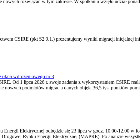
 nowych rozwiązań w tym zakresie. W spotkaniu wzięło udział ponad 
m CSIRE (pkt S2.9.1.) prezentujemy wyniki migracji inicjalnej info
e okna wdrożeniowego nr 3
SIRE. Od 1 lipca 2026 r. swoje zadania z wykorzystaniem CSIRE real
esie nowych podmiotów migracja danych objęła 36,5 tys. punktów pom
ergii Elektrycznej odbędzie się 23 lipca w godz. 10.00-12.00 w form
y Drogowej Rynku Energii Elektrycznej (MAPRE). Po analizie wszystk