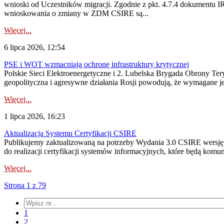
wnioski od Uczestników migracji. Zgodnie z pkt. 4.7.4 dokumentu I
wnioskowania o zmiany w ZDM CSIRE są...
Więcej...
6 lipca 2026, 12:54
PSE i WOT wzmacniają ochronę infrastruktury krytycznej
Polskie Sieci Elektroenergetyczne i 2. Lubelska Brygada Obrony Tery
geopolityczna i agresywne działania Rosji powodują, że wymagane je
Więcej...
1 lipca 2026, 16:23
Aktualizacja Systemu Certyfikacji CSIRE
Publikujemy zaktualizowaną na potrzeby Wydania 3.0 CSIRE wersję 
do realizacji certyfikacji systemów informacyjnych, które będą komu
Więcej...
Strona 1 z 79
1
2