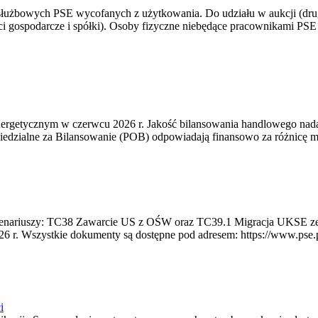
 służbowych PSE wycofanych z użytkowania. Do udziału w aukcji (dru
i gospodarcze i spółki). Osoby fizyczne niebędące pracownikami PSE i
rgetycznym w czerwcu 2026 r. Jakość bilansowania handlowego nadal 
edzialne za Bilansowanie (POB) odpowiadają finansowo za różnicę mię
 scenariuszy: TC38 Zawarcie US z OŚW oraz TC39.1 Migracja UKSE 
6 r. Wszystkie dokumenty są dostępne pod adresem: https://www.pse.pl/
i