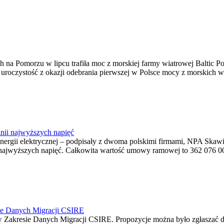
na Pomorzu w lipcu trafiła moc z morskiej farmy wiatrowej Baltic Pow
ę uroczystość z okazji odebrania pierwszej w Polsce mocy z morskich w
nii najwyższych napięć
o energii elektrycznej – podpisały z dwoma polskimi firmami, NPA S
jwyższych napięć. Całkowita wartość umowy ramowej to 362 076 000,0
ie Danych Migracji CSIRE
Zakresie Danych Migracji CSIRE. Propozycje można było zgłaszać d