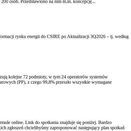
200 osób. Przedstawiono na nim m.in. koncepcję...
rmacji rynku energii do CSIRE po Aktualizacji 3Q2026 – tj. według
izują kolejne 72 podmioty, w tym 24 operatorów systemów
iarowych (PP), z czego 99,8% przeszło wszystkie wymagane
ule online. Link do spotkania znajduje się poniżej. Bardzo
ich zgłoszeń chcielibyśmy zaproponować następujący plan spotkań