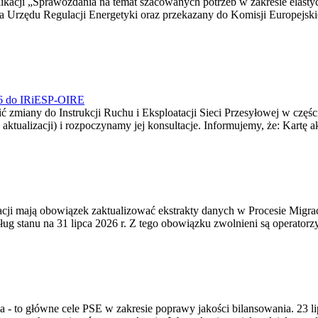
blikacji „Sprawozdania na temat szacowanych potrzeb w zakresie elast
sa Urzędu Regulacji Energetyki oraz przekazany do Komisji Europejs
026 do IRiESP-OIRE
 zmiany do Instrukcji Ruchu i Eksploatacji Sieci Przesyłowej w częśc
 aktualizacji) i rozpoczynamy jej konsultacje. Informujemy, że: Kartę 
gracji mają obowiązek zaktualizować ekstrakty danych w Procesie Migr
ug stanu na 31 lipca 2026 r. Z tego obowiązku zwolnieni są operator
ia - to główne cele PSE w zakresie poprawy jakości bilansowania. 23 