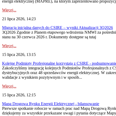
energii elektrycznej (MAPRE), na którym zaprezentowano propozycje
Więcej...
21 lipca 2026, 14:23
Migracja inicjalna danych do CSIRE – wyniki Aktualizacji 3Q2026
3Q2026 Zgodnie z Planem etapowego wdrożenia NMWI za pośrednictwe
stanu na 30 czerwca 2026 r. Dokumenty dostępne są tutaj
Więcej...
15 lipca 2026, 13:15
Kolejne Podmioty Profesjonalne korzystają z CSIRE - podsumowani
Zakończyliśmy integrację kolejnych Podmiotów Profesjonalnych z C
dystrybucyjnych oraz 48 sprzedawców energii elektrycznej. W zakr
walidacje z wynikiem pozytywnym i w sposób...
Więcej...
15 lipca 2026, 12:15
Mapa Drogowa Rynku Energii Elektrycznej - bilansowanie
Pierwsze spotkanie robocze w ramach prac nad Mapą Drogową Rynku En
dziękujemy za wszystkie przekazane uwagi i pytania dotyczące Map