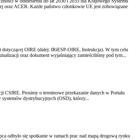
yczności w odniesieniu do lat 2030 i 2035 dla Krajowego Systemu
kiej oraz ACER. Każde państwo członkowie UE jest zobowiązane
i dotyczącej OIRE (dalej: IRiESP-OIRE, Instrukcja). W tym celu
aktualizacji oraz dokument wyjaśniający zamieściliśmy pod tym...
acji CSIRE. Prosimy o terminowe przekazanie danych w Portalu
zy systemów dystrybucyjnych (OSD), którzy...
lipca odbyło się spotkanie w ramach prac nad mapą drogową rynku