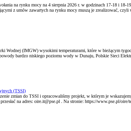
zywołania na rynku mocy na 4 sierpnia 2026 r. w godzinach 17-18 i 18
jącymi z umów zawartych na rynku mocy muszą je zrealizować, czyli
arki Wodnej (IMGW) wysokimi temperaturami, które w bieżącym tygod
powody bardzo niskiego poziomu wody w Dunaju, Polskie Sieci Elektr
yjnych (TSSI)
enie zmian do TSSI i opracowaliśmy projekt, w którym je wskazujemy
rzesłać na adres: oire.it@pse.pl . Na stronie: https://www.pse.pl/oir