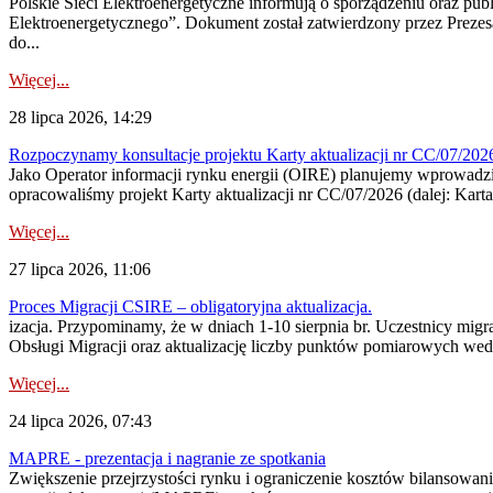
Polskie Sieci Elektroenergetyczne informują o sporządzeniu oraz pu
Elektroenergetycznego”. Dokument został zatwierdzony przez Preze
do...
Więcej...
28 lipca 2026, 14:29
Rozpoczynamy konsultacje projektu Karty aktualizacji nr CC/07/2
Jako Operator informacji rynku energii (OIRE) planujemy wprowadzić
opracowaliśmy projekt Karty aktualizacji nr CC/07/2026 (dalej: Karta
Więcej...
27 lipca 2026, 11:06
Proces Migracji CSIRE – obligatoryjna aktualizacja.
izacja. Przypominamy, że w dniach 1-10 sierpnia br. Uczestnicy mi
Obsługi Migracji oraz aktualizację liczby punktów pomiarowych wedł
Więcej...
24 lipca 2026, 07:43
MAPRE - prezentacja i nagranie ze spotkania
Zwiększenie przejrzystości rynku i ograniczenie kosztów bilansowan