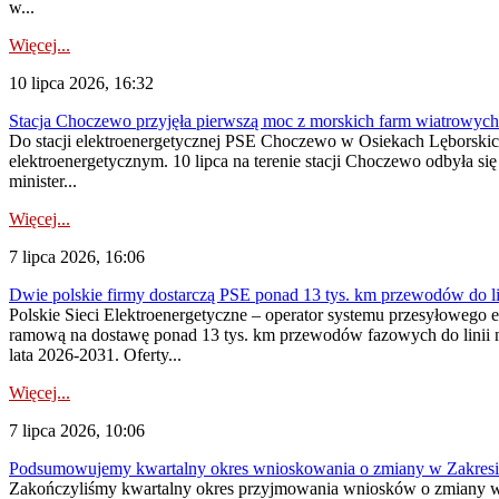
w...
Więcej...
10 lipca 2026, 16:32
Stacja Choczewo przyjęła pierwszą moc z morskich farm wiatrowych
Do stacji elektroenergetycznej PSE Choczewo w Osiekach Lęborskich 
elektroenergetycznym. 10 lipca na terenie stacji Choczewo odbyła si
minister...
Więcej...
7 lipca 2026, 16:06
Dwie polskie firmy dostarczą PSE ponad 13 tys. km przewodów do li
Polskie Sieci Elektroenergetyczne – operator systemu przesyłoweg
ramową na dostawę ponad 13 tys. km przewodów fazowych do linii na
lata 2026-2031. Oferty...
Więcej...
7 lipca 2026, 10:06
Podsumowujemy kwartalny okres wnioskowania o zmiany w Zakres
Zakończyliśmy kwartalny okres przyjmowania wniosków o zmiany w 