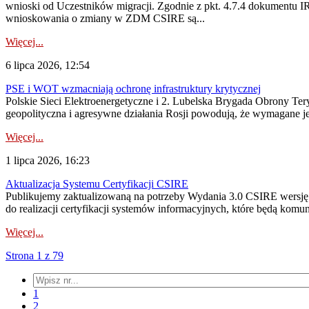
wnioski od Uczestników migracji. Zgodnie z pkt. 4.7.4 dokumentu I
wnioskowania o zmiany w ZDM CSIRE są...
Więcej...
6 lipca 2026, 12:54
PSE i WOT wzmacniają ochronę infrastruktury krytycznej
Polskie Sieci Elektroenergetyczne i 2. Lubelska Brygada Obrony Tery
geopolityczna i agresywne działania Rosji powodują, że wymagane je
Więcej...
1 lipca 2026, 16:23
Aktualizacja Systemu Certyfikacji CSIRE
Publikujemy zaktualizowaną na potrzeby Wydania 3.0 CSIRE wersję 
do realizacji certyfikacji systemów informacyjnych, które będą komu
Więcej...
Strona 1 z 79
1
2