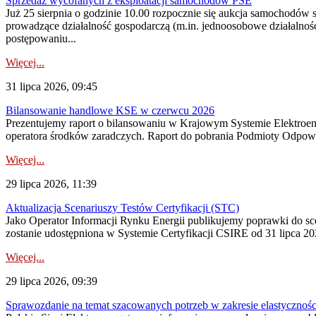
Sprzedaż wycofanych z eksploatacji samochodów PSE
Już 25 sierpnia o godzinie 10.00 rozpocznie się aukcja samochodów
prowadzące działalność gospodarczą (m.in. jednoosobowe działalnośc
postępowaniu...
Więcej...
31 lipca 2026, 09:45
Bilansowanie handlowe KSE w czerwcu 2026
Prezentujemy raport o bilansowaniu w Krajowym Systemie Elektroene
operatora środków zaradczych. Raport do pobrania Podmioty Odpowi
Więcej...
29 lipca 2026, 11:39
Aktualizacja Scenariuszy Testów Certyfikacji (STC)
Jako Operator Informacji Rynku Energii publikujemy poprawki do
zostanie udostępniona w Systemie Certyfikacji CSIRE od 31 lipca 202
Więcej...
29 lipca 2026, 09:39
Sprawozdanie na temat szacowanych potrzeb w zakresie elastycznośc