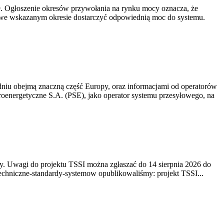
-19. Ogłoszenie okresów przywołania na rynku mocy oznacza, że
 we wskazanym okresie dostarczyć odpowiednią moc do systemu.
niu obejmą znaczną część Europy, oraz informacjami od operatorów
oenergetyczne S.A. (PSE), jako operator systemu przesyłowego, na
. Uwagi do projektu TSSI można zgłaszać do 14 sierpnia 2026 do
e/techniczne-standardy-systemow opublikowaliśmy: projekt TSSI...