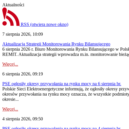
Aktualności
RSS
(otwiera nowe okno)
7 sierpnia 2026, 10:09
Aktualizacja Strategii Monitorowania Rynku Bilansującego
6 sierpnia 2026 r. Biuro Monitorowania Rynku Bilansującego w Polsk
REMIT. Aktualizacja strategii wprowadza m.in. monitorowanie bież
Więcej...
6 sierpnia 2026, 09:19
PSE ogłosiły okresy przywołania na rynku mocy na 6 sierpnia br.
Polskie Sieci Elektroenergetyczne informują, że ogłosiły okresy prz
okresów przywołania na rynku mocy oznacza, że wszystkie podmiot
okresie...
Więcej...
4 sierpnia 2026, 09:50
PSE ogłosiły okresy przywołania na rynku mocy na 4 sierpnia br.