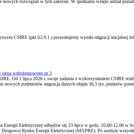
 nowych rozwiązań w tym zakresie. W spotkaniu wzięło udział ponad 
m CSIRE (pkt S2.9.1.) prezentujemy wyniki migracji inicjalnej info
e okna wdrożeniowego nr 3
SIRE. Od 1 lipca 2026 r. swoje zadania z wykorzystaniem CSIRE real
esie nowych podmiotów migracja danych objęła 36,5 tys. punktów pom
ergii Elektrycznej odbędzie się 23 lipca w godz. 10.00-12.00 w form
y Drogowej Rynku Energii Elektrycznej (MAPRE). Po analizie wszystk