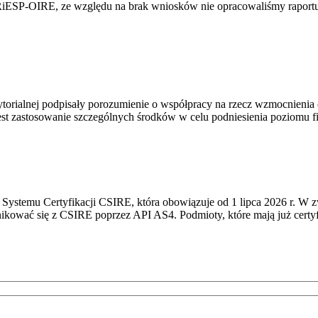
RiESP-OIRE, ze względu na brak wniosków nie opracowaliśmy raportu 
torialnej podpisały porozumienie o współpracy na rzecz wzmocnienia o
st zastosowanie szczególnych środków w celu podniesienia poziomu fizy
Systemu Certyfikacji CSIRE, która obowiązuje od 1 lipca 2026 r. W 
nikować się z CSIRE poprzez API AS4. Podmioty, które mają już certyf