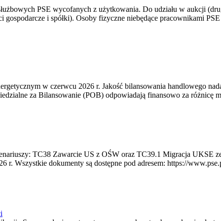
 służbowych PSE wycofanych z użytkowania. Do udziału w aukcji (dru
i gospodarcze i spółki). Osoby fizyczne niebędące pracownikami PSE i
rgetycznym w czerwcu 2026 r. Jakość bilansowania handlowego nadal 
edzialne za Bilansowanie (POB) odpowiadają finansowo za różnicę mię
 scenariuszy: TC38 Zawarcie US z OŚW oraz TC39.1 Migracja UKSE 
6 r. Wszystkie dokumenty są dostępne pod adresem: https://www.pse.pl/
i