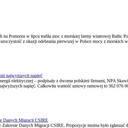
na Pomorzu w lipcu trafiła moc z morskiej farmy wiatrowej Baltic Pow
ę uroczystość z okazji odebrania pierwszej w Polsce mocy z morskich w
nii najwyższych napięć
o energii elektrycznej – podpisały z dwoma polskimi firmami, NPA S
jwyższych napięć. Całkowita wartość umowy ramowej to 362 076 000,0
ie Danych Migracji CSIRE
Zakresie Danych Migracji CSIRE. Propozycje można było zgłaszać d