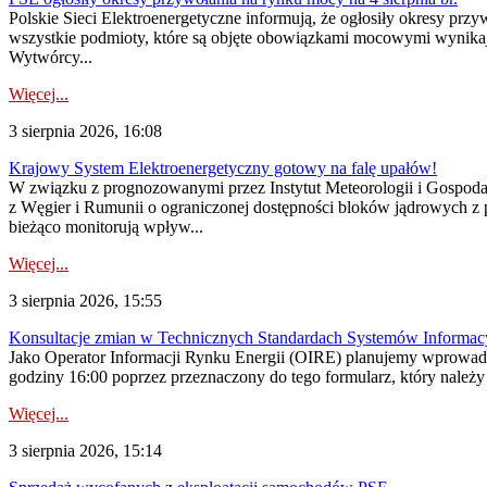
Polskie Sieci Elektroenergetyczne informują, że ogłosiły okresy pr
wszystkie podmioty, które są objęte obowiązkami mocowymi wynika
Wytwórcy...
Więcej...
3 sierpnia 2026, 16:08
Krajowy System Elektroenergetyczny gotowy na falę upałów!
W związku z prognozowanymi przez Instytut Meteorologii i Gospod
z Węgier i Rumunii o ograniczonej dostępności bloków jądrowych z 
bieżąco monitorują wpływ...
Więcej...
3 sierpnia 2026, 15:55
Konsultacje zmian w Technicznych Standardach Systemów Informac
Jako Operator Informacji Rynku Energii (OIRE) planujemy wprowadz
godziny 16:00 poprzez przeznaczony do tego formularz, który należy p
Więcej...
3 sierpnia 2026, 15:14