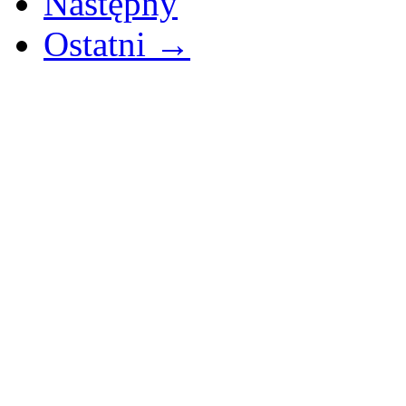
Następny
Ostatni →