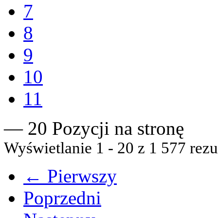
7
8
9
10
11
— 20 Pozycji na stronę
Wyświetlanie 1 - 20 z 1 577 rezu
← Pierwszy
Poprzedni