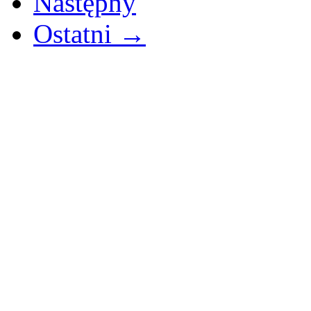
Następny
Ostatni →