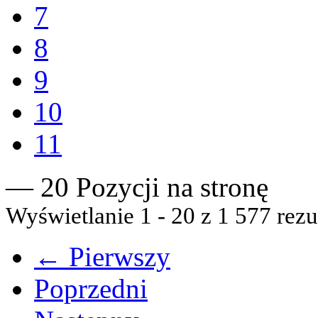
7
8
9
10
11
— 20 Pozycji na stronę
Wyświetlanie 1 - 20 z 1 577 rezu
← Pierwszy
Poprzedni