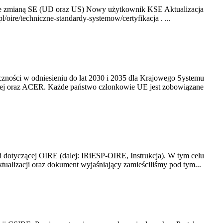
ze zmianą SE (UD oraz US) Nowy użytkownik KSE Aktualizacja
oire/techniczne-standardy-systemow/certyfikacja . ...
yczności w odniesieniu do lat 2030 i 2035 dla Krajowego Systemu
kiej oraz ACER. Każde państwo członkowie UE jest zobowiązane
i dotyczącej OIRE (dalej: IRiESP-OIRE, Instrukcja). W tym celu
aktualizacji oraz dokument wyjaśniający zamieściliśmy pod tym...