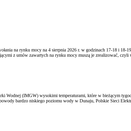
zywołania na rynku mocy na 4 sierpnia 2026 r. w godzinach 17-18 i 18
jącymi z umów zawartych na rynku mocy muszą je zrealizować, czyli
arki Wodnej (IMGW) wysokimi temperaturami, które w bieżącym tygod
powody bardzo niskiego poziomu wody w Dunaju, Polskie Sieci Elektr