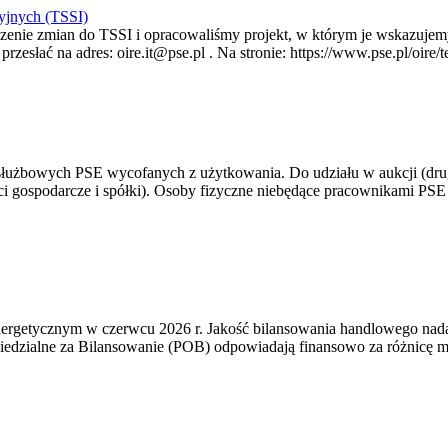
yjnych (TSSI)
enie zmian do TSSI i opracowaliśmy projekt, w którym je wskazujemy
rzesłać na adres: oire.it@pse.pl . Na stronie: https://www.pse.pl/oir
 służbowych PSE wycofanych z użytkowania. Do udziału w aukcji (dru
i gospodarcze i spółki). Osoby fizyczne niebędące pracownikami PSE i
rgetycznym w czerwcu 2026 r. Jakość bilansowania handlowego nadal 
edzialne za Bilansowanie (POB) odpowiadają finansowo za różnicę mię