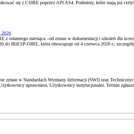
nikować się z CSIRE poprzez API AS4. Podmioty, które mają już certyf
u 2026
 z ostatniego miesiąca –od zmian w dokumentacji i szkoleń dla ucze
6 do IRiESP‑OIRE, która obowiązuje od 4 czerwca 2026 r.; szczegóły i
e zmian w Standardach Wymiany Informacji (SWI) oraz Technicznyc
Użytkownicy uprawnieni, Użytkownicy instytucjonalni. Termin zgłasza