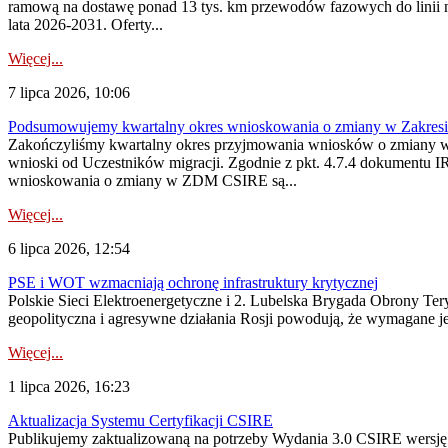
ramową na dostawę ponad 13 tys. km przewodów fazowych do linii na
lata 2026-2031. Oferty...
Więcej...
7 lipca 2026, 10:06
Podsumowujemy kwartalny okres wnioskowania o zmiany w Zakres
Zakończyliśmy kwartalny okres przyjmowania wniosków o zmiany w 
wnioski od Uczestników migracji. Zgodnie z pkt. 4.7.4 dokumentu I
wnioskowania o zmiany w ZDM CSIRE są...
Więcej...
6 lipca 2026, 12:54
PSE i WOT wzmacniają ochronę infrastruktury krytycznej
Polskie Sieci Elektroenergetyczne i 2. Lubelska Brygada Obrony Tery
geopolityczna i agresywne działania Rosji powodują, że wymagane je
Więcej...
1 lipca 2026, 16:23
Aktualizacja Systemu Certyfikacji CSIRE
Publikujemy zaktualizowaną na potrzeby Wydania 3.0 CSIRE wersję 