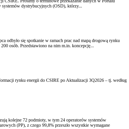
acji CSIRE. Prosimy o terminowe przekazanie danych w Portalu
zy systemów dystrybucyjnych (OSD), którzy...
lipca odbyło się spotkanie w ramach prac nad mapą drogową rynku
200 osób. Przedstawiono na nim m.in. koncepcję...
rmacji rynku energii do CSIRE po Aktualizacji 3Q2026 – tj. według
izują kolejne 72 podmioty, w tym 24 operatorów systemów
iarowych (PP), z czego 99,8% przeszło wszystkie wymagane