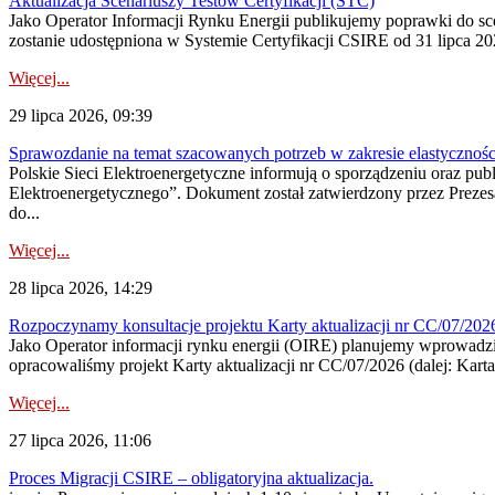
Aktualizacja Scenariuszy Testów Certyfikacji (STC)
Jako Operator Informacji Rynku Energii publikujemy poprawki do
zostanie udostępniona w Systemie Certyfikacji CSIRE od 31 lipca 202
Więcej...
29 lipca 2026, 09:39
Sprawozdanie na temat szacowanych potrzeb w zakresie elastycznośc
Polskie Sieci Elektroenergetyczne informują o sporządzeniu oraz pu
Elektroenergetycznego”. Dokument został zatwierdzony przez Preze
do...
Więcej...
28 lipca 2026, 14:29
Rozpoczynamy konsultacje projektu Karty aktualizacji nr CC/07/2
Jako Operator informacji rynku energii (OIRE) planujemy wprowadzić
opracowaliśmy projekt Karty aktualizacji nr CC/07/2026 (dalej: Karta
Więcej...
27 lipca 2026, 11:06
Proces Migracji CSIRE – obligatoryjna aktualizacja.