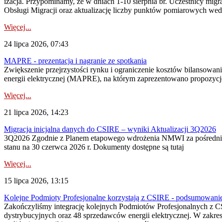
izacja. Przypominamy, że w dniach 1-10 sierpnia br. Uczestnicy mi
Obsługi Migracji oraz aktualizację liczby punktów pomiarowych wedł
Więcej...
24 lipca 2026, 07:43
MAPRE - prezentacja i nagranie ze spotkania
Zwiększenie przejrzystości rynku i ograniczenie kosztów bilansowan
energii elektrycznej (MAPRE), na którym zaprezentowano propozycje
Więcej...
21 lipca 2026, 14:23
Migracja inicjalna danych do CSIRE – wyniki Aktualizacji 3Q2026
3Q2026 Zgodnie z Planem etapowego wdrożenia NMWI za pośrednictwe
stanu na 30 czerwca 2026 r. Dokumenty dostępne są tutaj
Więcej...
15 lipca 2026, 13:15
Kolejne Podmioty Profesjonalne korzystają z CSIRE - podsumowani
Zakończyliśmy integrację kolejnych Podmiotów Profesjonalnych z C
dystrybucyjnych oraz 48 sprzedawców energii elektrycznej. W zakr