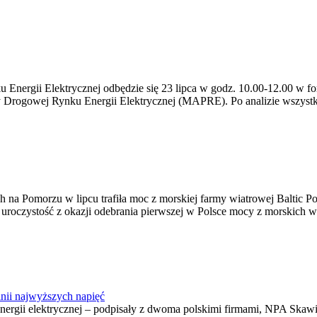
ergii Elektrycznej odbędzie się 23 lipca w godz. 10.00-12.00 w form
y Drogowej Rynku Energii Elektrycznej (MAPRE). Po analizie wszystk
na Pomorzu w lipcu trafiła moc z morskiej farmy wiatrowej Baltic Pow
ę uroczystość z okazji odebrania pierwszej w Polsce mocy z morskich w
nii najwyższych napięć
o energii elektrycznej – podpisały z dwoma polskimi firmami, NPA S