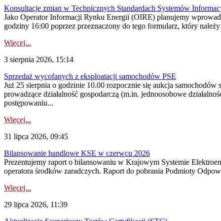
Konsultacje zmian w Technicznych Standardach Systemów Informac
Jako Operator Informacji Rynku Energii (OIRE) planujemy wprowadz
godziny 16:00 poprzez przeznaczony do tego formularz, który należy p
Więcej...
3 sierpnia 2026, 15:14
Sprzedaż wycofanych z eksploatacji samochodów PSE
Już 25 sierpnia o godzinie 10.00 rozpocznie się aukcja samochodów
prowadzące działalność gospodarczą (m.in. jednoosobowe działalnośc
postępowaniu...
Więcej...
31 lipca 2026, 09:45
Bilansowanie handlowe KSE w czerwcu 2026
Prezentujemy raport o bilansowaniu w Krajowym Systemie Elektroene
operatora środków zaradczych. Raport do pobrania Podmioty Odpowi
Więcej...
29 lipca 2026, 11:39