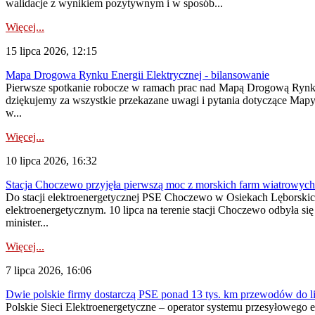
walidacje z wynikiem pozytywnym i w sposób...
Więcej...
15 lipca 2026, 12:15
Mapa Drogowa Rynku Energii Elektrycznej - bilansowanie
Pierwsze spotkanie robocze w ramach prac nad Mapą Drogową Rynku En
dziękujemy za wszystkie przekazane uwagi i pytania dotyczące Map
w...
Więcej...
10 lipca 2026, 16:32
Stacja Choczewo przyjęła pierwszą moc z morskich farm wiatrowych
Do stacji elektroenergetycznej PSE Choczewo w Osiekach Lęborskich 
elektroenergetycznym. 10 lipca na terenie stacji Choczewo odbyła si
minister...
Więcej...
7 lipca 2026, 16:06
Dwie polskie firmy dostarczą PSE ponad 13 tys. km przewodów do li
Polskie Sieci Elektroenergetyczne – operator systemu przesyłoweg