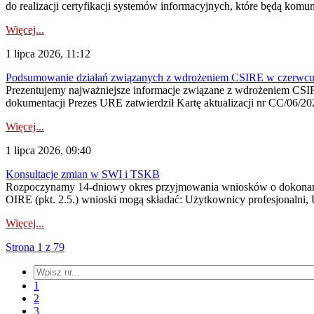
do realizacji certyfikacji systemów informacyjnych, które będą komu
Więcej...
1 lipca 2026, 11:12
Podsumowanie działań związanych z wdrożeniem CSIRE w czerwc
Prezentujemy najważniejsze informacje związane z wdrożeniem CSIRE
dokumentacji Prezes URE zatwierdził Kartę aktualizacji nr CC/06/202
Więcej...
1 lipca 2026, 09:40
Konsultacje zmian w SWI i TSKB
Rozpoczynamy 14-dniowy okres przyjmowania wniosków o dokonani
OIRE (pkt. 2.5.) wnioski mogą składać: Użytkownicy profesjonalni, 
Więcej...
Strona 1 z 79
1
2
3