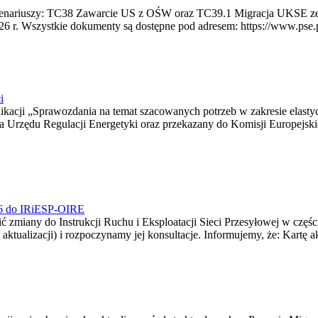
 scenariuszy: TC38 Zawarcie US z OŚW oraz TC39.1 Migracja UKSE 
6 r. Wszystkie dokumenty są dostępne pod adresem: https://www.pse.pl/
i
blikacji „Sprawozdania na temat szacowanych potrzeb w zakresie elast
sa Urzędu Regulacji Energetyki oraz przekazany do Komisji Europejs
026 do IRiESP-OIRE
 zmiany do Instrukcji Ruchu i Eksploatacji Sieci Przesyłowej w częśc
 aktualizacji) i rozpoczynamy jej konsultacje. Informujemy, że: Kartę 