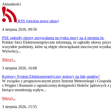
Aktualności
RSS
(otwiera nowe okno)
4 sierpnia 2026, 09:50
PSE ogłosiły okresy przywołania na rynku mocy na 4 sierpnia br.
Polskie Sieci Elektroenergetyczne informują, że ogłosiły okresy pr
wszystkie podmioty, które są objęte obowiązkami mocowymi wynika
Wytwórcy...
Więcej...
3 sierpnia 2026, 16:08
Krajowy System Elektroenergetyczny gotowy na falę upałów!
W związku z prognozowanymi przez Instytut Meteorologii i Gospod
z Węgier i Rumunii o ograniczonej dostępności bloków jądrowych z 
bieżąco monitorują wpływ...
Więcej...
3 sierpnia 2026, 15:55