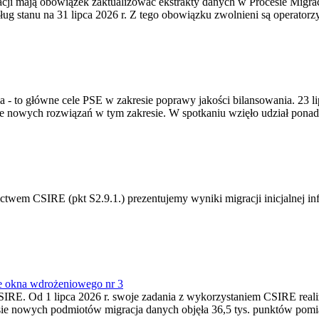
gracji mają obowiązek zaktualizować ekstrakty danych w Procesie Migr
ug stanu na 31 lipca 2026 r. Z tego obowiązku zwolnieni są operator
ia - to główne cele PSE w zakresie poprawy jakości bilansowania. 23 
 nowych rozwiązań w tym zakresie. W spotkaniu wzięło udział ponad 
m CSIRE (pkt S2.9.1.) prezentujemy wyniki migracji inicjalnej info
e okna wdrożeniowego nr 3
SIRE. Od 1 lipca 2026 r. swoje zadania z wykorzystaniem CSIRE real
esie nowych podmiotów migracja danych objęła 36,5 tys. punktów pom