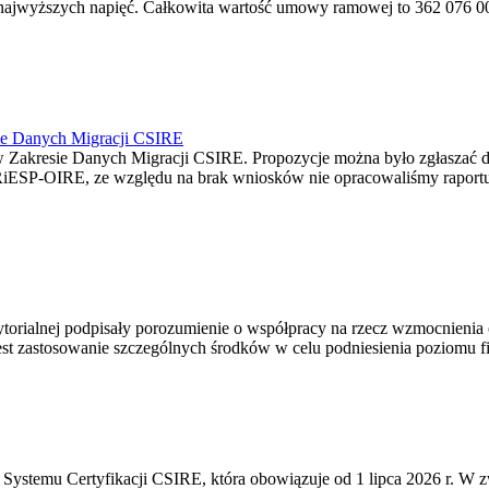
jwyższych napięć. Całkowita wartość umowy ramowej to 362 076 000,0
ie Danych Migracji CSIRE
Zakresie Danych Migracji CSIRE. Propozycje można było zgłaszać d
RiESP-OIRE, ze względu na brak wniosków nie opracowaliśmy raportu 
torialnej podpisały porozumienie o współpracy na rzecz wzmocnienia o
st zastosowanie szczególnych środków w celu podniesienia poziomu fizy
Systemu Certyfikacji CSIRE, która obowiązuje od 1 lipca 2026 r. W 