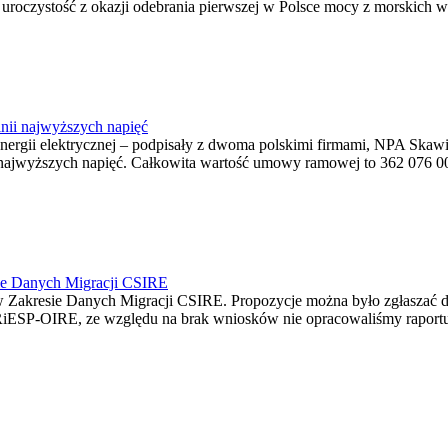
ę uroczystość z okazji odebrania pierwszej w Polsce mocy z morskich w
nii najwyższych napięć
o energii elektrycznej – podpisały z dwoma polskimi firmami, NPA S
jwyższych napięć. Całkowita wartość umowy ramowej to 362 076 000,0
ie Danych Migracji CSIRE
Zakresie Danych Migracji CSIRE. Propozycje można było zgłaszać d
RiESP-OIRE, ze względu na brak wniosków nie opracowaliśmy raportu 