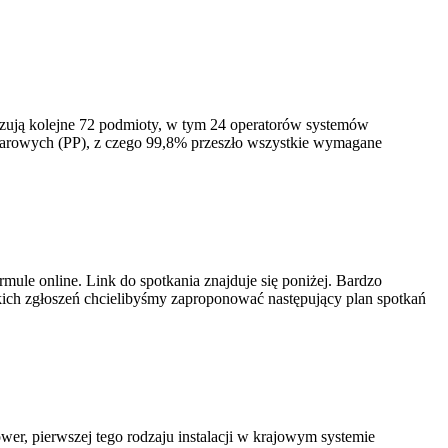
izują kolejne 72 podmioty, w tym 24 operatorów systemów
iarowych (PP), z czego 99,8% przeszło wszystkie wymagane
ule online. Link do spotkania znajduje się poniżej. Bardzo
ich zgłoszeń chcielibyśmy zaproponować następujący plan spotkań
er, pierwszej tego rodzaju instalacji w krajowym systemie