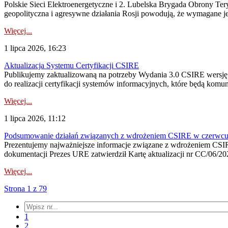
Polskie Sieci Elektroenergetyczne i 2. Lubelska Brygada Obrony Tery
geopolityczna i agresywne działania Rosji powodują, że wymagane je
Więcej...
1 lipca 2026, 16:23
Aktualizacja Systemu Certyfikacji CSIRE
Publikujemy zaktualizowaną na potrzeby Wydania 3.0 CSIRE wersję 
do realizacji certyfikacji systemów informacyjnych, które będą komu
Więcej...
1 lipca 2026, 11:12
Podsumowanie działań związanych z wdrożeniem CSIRE w czerwc
Prezentujemy najważniejsze informacje związane z wdrożeniem CSIRE
dokumentacji Prezes URE zatwierdził Kartę aktualizacji nr CC/06/202
Więcej...
Strona 1 z 79
1
2