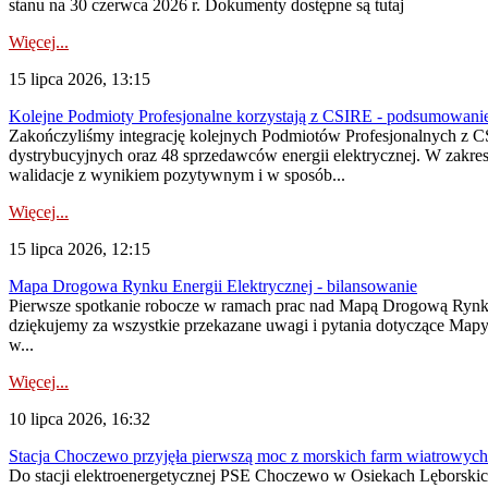
stanu na 30 czerwca 2026 r. Dokumenty dostępne są tutaj
Więcej...
15 lipca 2026, 13:15
Kolejne Podmioty Profesjonalne korzystają z CSIRE - podsumowani
Zakończyliśmy integrację kolejnych Podmiotów Profesjonalnych z C
dystrybucyjnych oraz 48 sprzedawców energii elektrycznej. W zakr
walidacje z wynikiem pozytywnym i w sposób...
Więcej...
15 lipca 2026, 12:15
Mapa Drogowa Rynku Energii Elektrycznej - bilansowanie
Pierwsze spotkanie robocze w ramach prac nad Mapą Drogową Rynku En
dziękujemy za wszystkie przekazane uwagi i pytania dotyczące Map
w...
Więcej...
10 lipca 2026, 16:32
Stacja Choczewo przyjęła pierwszą moc z morskich farm wiatrowych
Do stacji elektroenergetycznej PSE Choczewo w Osiekach Lęborskich 