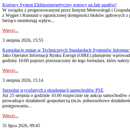
Krajowy System Elektroenergetyczny gotowy na falę upałów!
W związku z prognozowanymi przez Instytut Meteorologii i Gospod
z Węgier i Rumunii o ograniczonej dostępności bloków jądrowych z 
bieżąco monitorują wpływ...
Więcej...
3 sierpnia 2026, 15:55
Konsultacje zmian w Technicznych Standardach Systemów Informac
Jako Operator Informacji Rynku Energii (OIRE) planujemy wprowadz
godziny 16:00 poprzez przeznaczony do tego formularz, który należy p
Więcej...
3 sierpnia 2026, 15:14
Sprzedaż wycofanych z eksploatacji samochodów PSE
Już 25 sierpnia o godzinie 10.00 rozpocznie się aukcja samochodów
prowadzące działalność gospodarczą (m.in. jednoosobowe działalnośc
postępowaniu...
Więcej...
31 lipca 2026, 09:45