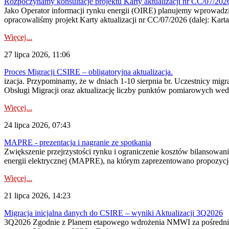
Rozpoczynamy konsultacje projektu Karty aktualizacji nr CC/07/2
Jako Operator informacji rynku energii (OIRE) planujemy wprowadzić
opracowaliśmy projekt Karty aktualizacji nr CC/07/2026 (dalej: Karta
Więcej...
27 lipca 2026, 11:06
Proces Migracji CSIRE – obligatoryjna aktualizacja.
izacja. Przypominamy, że w dniach 1-10 sierpnia br. Uczestnicy mi
Obsługi Migracji oraz aktualizację liczby punktów pomiarowych wedł
Więcej...
24 lipca 2026, 07:43
MAPRE - prezentacja i nagranie ze spotkania
Zwiększenie przejrzystości rynku i ograniczenie kosztów bilansowan
energii elektrycznej (MAPRE), na którym zaprezentowano propozycje
Więcej...
21 lipca 2026, 14:23
Migracja inicjalna danych do CSIRE – wyniki Aktualizacji 3Q2026
3Q2026 Zgodnie z Planem etapowego wdrożenia NMWI za pośrednictwe