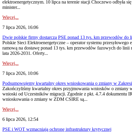
elektroenergetycznym. 10 lipca na terenie stacji Choczewo odbyła si
minister...
Więcej...
7 lipca 2026, 16:06
Dwie polskie firmy dostarczą PSE ponad 13 tys. km przewodów do li
Polskie Sieci Elektroenergetyczne – operator systemu przesyłoweg
ramową na dostawę ponad 13 tys. km przewodów fazowych do linii na
lata 2026-2031. Oferty...
Więcej...
7 lipca 2026, 10:06
Podsumowujemy kwartalny okres wnioskowania o zmiany w Zakres
Zakończyliśmy kwartalny okres przyjmowania wniosków o zmiany w 
wnioski od Uczestników migracji. Zgodnie z pkt. 4.7.4 dokumentu I
wnioskowania o zmiany w ZDM CSIRE są...
Więcej...
6 lipca 2026, 12:54
PSE i WOT wzmacniają ochronę infrastruktury krytycznej