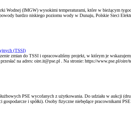
arki Wodnej (IMGW) wysokimi temperaturami, które w bieżącym tygod
powody bardzo niskiego poziomu wody w Dunaju, Polskie Sieci Elektr
yjnych (TSSI)
enie zmian do TSSI i opracowaliśmy projekt, w którym je wskazujemy
rzesłać na adres: oire.it@pse.pl . Na stronie: https://www.pse.pl/oir
 służbowych PSE wycofanych z użytkowania. Do udziału w aukcji (dru
i gospodarcze i spółki). Osoby fizyczne niebędące pracownikami PSE i