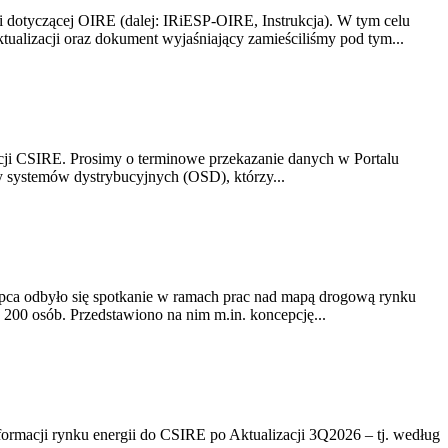
i dotyczącej OIRE (dalej: IRiESP-OIRE, Instrukcja). W tym celu
aktualizacji oraz dokument wyjaśniający zamieściliśmy pod tym...
acji CSIRE. Prosimy o terminowe przekazanie danych w Portalu
zy systemów dystrybucyjnych (OSD), którzy...
lipca odbyło się spotkanie w ramach prac nad mapą drogową rynku
200 osób. Przedstawiono na nim m.in. koncepcję...
rmacji rynku energii do CSIRE po Aktualizacji 3Q2026 – tj. według