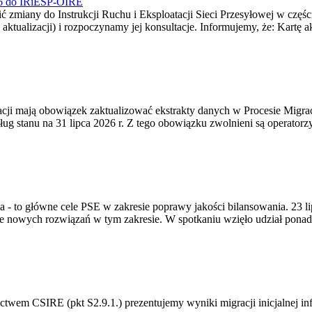
026 do IRiESP-OIRE
 zmiany do Instrukcji Ruchu i Eksploatacji Sieci Przesyłowej w częśc
 aktualizacji) i rozpoczynamy jej konsultacje. Informujemy, że: Kartę 
gracji mają obowiązek zaktualizować ekstrakty danych w Procesie Migr
ug stanu na 31 lipca 2026 r. Z tego obowiązku zwolnieni są operator
ia - to główne cele PSE w zakresie poprawy jakości bilansowania. 23 
 nowych rozwiązań w tym zakresie. W spotkaniu wzięło udział ponad 
m CSIRE (pkt S2.9.1.) prezentujemy wyniki migracji inicjalnej info