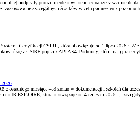
torialnej podpisały porozumienie o współpracy na rzecz wzmocnienia o
st zastosowanie szczególnych środków w celu podniesienia poziomu fizy
Systemu Certyfikacji CSIRE, która obowiązuje od 1 lipca 2026 r. W 
nikować się z CSIRE poprzez API AS4. Podmioty, które mają już certyf
u 2026
 z ostatniego miesiąca –od zmian w dokumentacji i szkoleń dla ucze
6 do IRiESP‑OIRE, która obowiązuje od 4 czerwca 2026 r.; szczegóły i