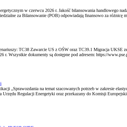
rgetycznym w czerwcu 2026 r. Jakość bilansowania handlowego nadal 
edzialne za Bilansowanie (POB) odpowiadają finansowo za różnicę mię
 scenariuszy: TC38 Zawarcie US z OŚW oraz TC39.1 Migracja UKSE 
6 r. Wszystkie dokumenty są dostępne pod adresem: https://www.pse.pl/
i
blikacji „Sprawozdania na temat szacowanych potrzeb w zakresie elast
sa Urzędu Regulacji Energetyki oraz przekazany do Komisji Europejs