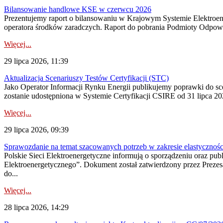
Bilansowanie handlowe KSE w czerwcu 2026
Prezentujemy raport o bilansowaniu w Krajowym Systemie Elektroene
operatora środków zaradczych. Raport do pobrania Podmioty Odpowi
Więcej...
29 lipca 2026, 11:39
Aktualizacja Scenariuszy Testów Certyfikacji (STC)
Jako Operator Informacji Rynku Energii publikujemy poprawki do
zostanie udostępniona w Systemie Certyfikacji CSIRE od 31 lipca 202
Więcej...
29 lipca 2026, 09:39
Sprawozdanie na temat szacowanych potrzeb w zakresie elastycznośc
Polskie Sieci Elektroenergetyczne informują o sporządzeniu oraz pu
Elektroenergetycznego”. Dokument został zatwierdzony przez Preze
do...
Więcej...
28 lipca 2026, 14:29