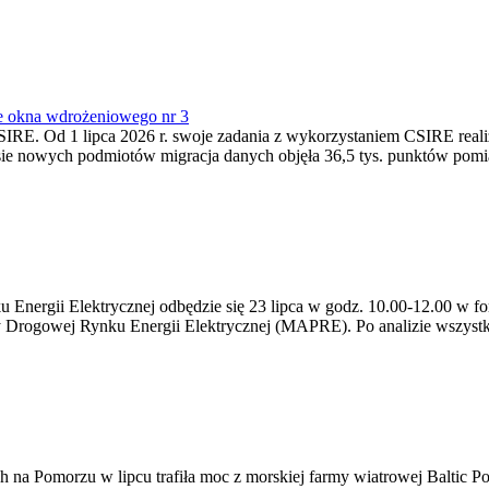
e okna wdrożeniowego nr 3
SIRE. Od 1 lipca 2026 r. swoje zadania z wykorzystaniem CSIRE real
esie nowych podmiotów migracja danych objęła 36,5 tys. punktów pom
ergii Elektrycznej odbędzie się 23 lipca w godz. 10.00-12.00 w form
y Drogowej Rynku Energii Elektrycznej (MAPRE). Po analizie wszystk
na Pomorzu w lipcu trafiła moc z morskiej farmy wiatrowej Baltic Pow