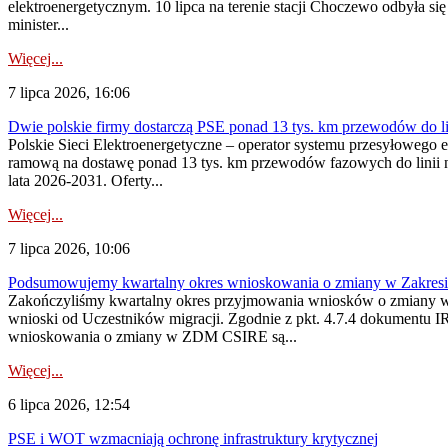
elektroenergetycznym. 10 lipca na terenie stacji Choczewo odbyła si
minister...
Więcej...
7 lipca 2026, 16:06
Dwie polskie firmy dostarczą PSE ponad 13 tys. km przewodów do li
Polskie Sieci Elektroenergetyczne – operator systemu przesyłoweg
ramową na dostawę ponad 13 tys. km przewodów fazowych do linii na
lata 2026-2031. Oferty...
Więcej...
7 lipca 2026, 10:06
Podsumowujemy kwartalny okres wnioskowania o zmiany w Zakres
Zakończyliśmy kwartalny okres przyjmowania wniosków o zmiany w 
wnioski od Uczestników migracji. Zgodnie z pkt. 4.7.4 dokumentu I
wnioskowania o zmiany w ZDM CSIRE są...
Więcej...
6 lipca 2026, 12:54
PSE i WOT wzmacniają ochronę infrastruktury krytycznej