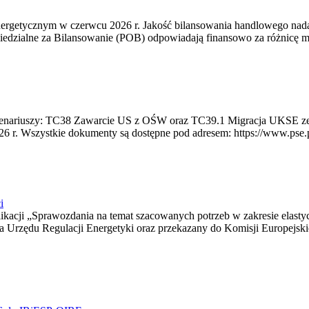
rgetycznym w czerwcu 2026 r. Jakość bilansowania handlowego nadal 
edzialne za Bilansowanie (POB) odpowiadają finansowo za różnicę mię
 scenariuszy: TC38 Zawarcie US z OŚW oraz TC39.1 Migracja UKSE 
6 r. Wszystkie dokumenty są dostępne pod adresem: https://www.pse.pl/
i
blikacji „Sprawozdania na temat szacowanych potrzeb w zakresie elast
sa Urzędu Regulacji Energetyki oraz przekazany do Komisji Europejs