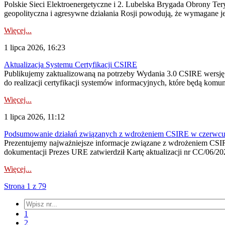
Polskie Sieci Elektroenergetyczne i 2. Lubelska Brygada Obrony Tery
geopolityczna i agresywne działania Rosji powodują, że wymagane je
Więcej...
1 lipca 2026, 16:23
Aktualizacja Systemu Certyfikacji CSIRE
Publikujemy zaktualizowaną na potrzeby Wydania 3.0 CSIRE wersję 
do realizacji certyfikacji systemów informacyjnych, które będą komu
Więcej...
1 lipca 2026, 11:12
Podsumowanie działań związanych z wdrożeniem CSIRE w czerwc
Prezentujemy najważniejsze informacje związane z wdrożeniem CSIRE
dokumentacji Prezes URE zatwierdził Kartę aktualizacji nr CC/06/202
Więcej...
Strona 1 z 79
1
2