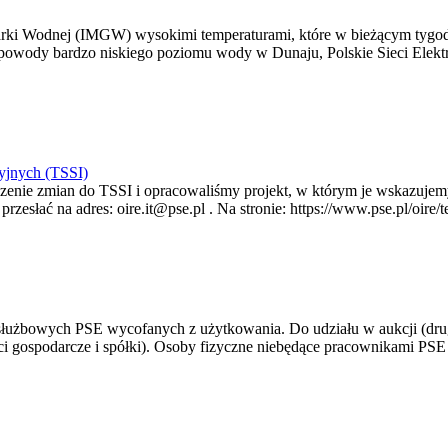
arki Wodnej (IMGW) wysokimi temperaturami, które w bieżącym tygod
powody bardzo niskiego poziomu wody w Dunaju, Polskie Sieci Elektr
yjnych (TSSI)
enie zmian do TSSI i opracowaliśmy projekt, w którym je wskazujemy
rzesłać na adres: oire.it@pse.pl . Na stronie: https://www.pse.pl/oir
 służbowych PSE wycofanych z użytkowania. Do udziału w aukcji (dru
i gospodarcze i spółki). Osoby fizyczne niebędące pracownikami PSE i