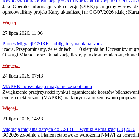
Rozpoczynamy konsultacje projektu Karty aktualizacji nr CC/07/2
Jako Operator informacji rynku energii (OIRE) planujemy wprowadzić
opracowaliśmy projekt Karty aktualizacji nr CC/07/2026 (dalej: Karta
Więcej...
27 lipca 2026, 11:06
Proces Migracji CSIRE – obligatoryjna aktualizacja.
izacja. Przypominamy, że w dniach 1-10 sierpnia br. Uczestnicy mi
Obsługi Migracji oraz aktualizację liczby punktów pomiarowych wedł
Więcej...
24 lipca 2026, 07:43
MAPRE - prezentacja i nagranie ze spotkania
Zwiększenie przejrzystości rynku i ograniczenie kosztów bilansowan
energii elektrycznej (MAPRE), na którym zaprezentowano propozycje
Więcej...
21 lipca 2026, 14:23
Migracja inicjalna danych do CSIRE – wyniki Aktualizacji 3Q2026
3Q2026 Zgodnie z Planem etapowego wdrożenia NMWI za pośrednictwe