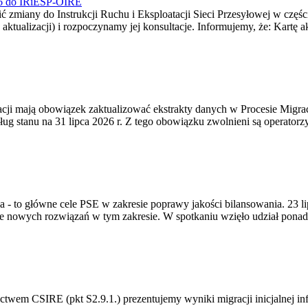
026 do IRiESP-OIRE
 zmiany do Instrukcji Ruchu i Eksploatacji Sieci Przesyłowej w częśc
 aktualizacji) i rozpoczynamy jej konsultacje. Informujemy, że: Kartę 
gracji mają obowiązek zaktualizować ekstrakty danych w Procesie Migr
ug stanu na 31 lipca 2026 r. Z tego obowiązku zwolnieni są operator
ia - to główne cele PSE w zakresie poprawy jakości bilansowania. 23 
 nowych rozwiązań w tym zakresie. W spotkaniu wzięło udział ponad 
m CSIRE (pkt S2.9.1.) prezentujemy wyniki migracji inicjalnej info