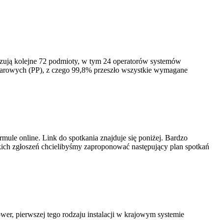
izują kolejne 72 podmioty, w tym 24 operatorów systemów
iarowych (PP), z czego 99,8% przeszło wszystkie wymagane
ule online. Link do spotkania znajduje się poniżej. Bardzo
ich zgłoszeń chcielibyśmy zaproponować następujący plan spotkań
er, pierwszej tego rodzaju instalacji w krajowym systemie