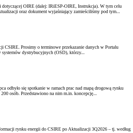
i dotyczącej OIRE (dalej: IRiESP-OIRE, Instrukcja). W tym celu
aktualizacji oraz dokument wyjaśniający zamieściliśmy pod tym...
acji CSIRE. Prosimy o terminowe przekazanie danych w Portalu
zy systemów dystrybucyjnych (OSD), którzy...
lipca odbyło się spotkanie w ramach prac nad mapą drogową rynku
200 osób. Przedstawiono na nim m.in. koncepcję...
rmacji rynku energii do CSIRE po Aktualizacji 3Q2026 – tj. według