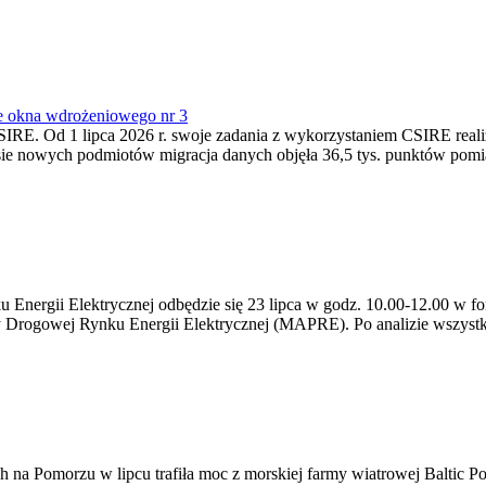
e okna wdrożeniowego nr 3
SIRE. Od 1 lipca 2026 r. swoje zadania z wykorzystaniem CSIRE real
esie nowych podmiotów migracja danych objęła 36,5 tys. punktów pom
ergii Elektrycznej odbędzie się 23 lipca w godz. 10.00-12.00 w form
y Drogowej Rynku Energii Elektrycznej (MAPRE). Po analizie wszystk
na Pomorzu w lipcu trafiła moc z morskiej farmy wiatrowej Baltic Pow