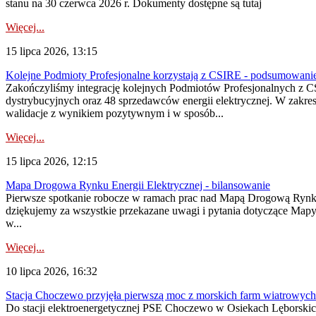
stanu na 30 czerwca 2026 r. Dokumenty dostępne są tutaj
Więcej...
15 lipca 2026, 13:15
Kolejne Podmioty Profesjonalne korzystają z CSIRE - podsumowani
Zakończyliśmy integrację kolejnych Podmiotów Profesjonalnych z C
dystrybucyjnych oraz 48 sprzedawców energii elektrycznej. W zakr
walidacje z wynikiem pozytywnym i w sposób...
Więcej...
15 lipca 2026, 12:15
Mapa Drogowa Rynku Energii Elektrycznej - bilansowanie
Pierwsze spotkanie robocze w ramach prac nad Mapą Drogową Rynku En
dziękujemy za wszystkie przekazane uwagi i pytania dotyczące Map
w...
Więcej...
10 lipca 2026, 16:32
Stacja Choczewo przyjęła pierwszą moc z morskich farm wiatrowych
Do stacji elektroenergetycznej PSE Choczewo w Osiekach Lęborskich 