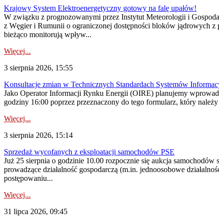
Krajowy System Elektroenergetyczny gotowy na falę upałów!
W związku z prognozowanymi przez Instytut Meteorologii i Gospod
z Węgier i Rumunii o ograniczonej dostępności bloków jądrowych z 
bieżąco monitorują wpływ...
Więcej...
3 sierpnia 2026, 15:55
Konsultacje zmian w Technicznych Standardach Systemów Informac
Jako Operator Informacji Rynku Energii (OIRE) planujemy wprowadz
godziny 16:00 poprzez przeznaczony do tego formularz, który należy p
Więcej...
3 sierpnia 2026, 15:14
Sprzedaż wycofanych z eksploatacji samochodów PSE
Już 25 sierpnia o godzinie 10.00 rozpocznie się aukcja samochodów
prowadzące działalność gospodarczą (m.in. jednoosobowe działalnośc
postępowaniu...
Więcej...
31 lipca 2026, 09:45