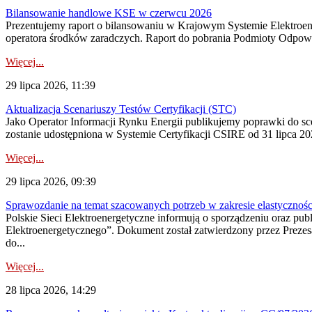
Bilansowanie handlowe KSE w czerwcu 2026
Prezentujemy raport o bilansowaniu w Krajowym Systemie Elektroene
operatora środków zaradczych. Raport do pobrania Podmioty Odpowi
Więcej...
29 lipca 2026, 11:39
Aktualizacja Scenariuszy Testów Certyfikacji (STC)
Jako Operator Informacji Rynku Energii publikujemy poprawki do
zostanie udostępniona w Systemie Certyfikacji CSIRE od 31 lipca 202
Więcej...
29 lipca 2026, 09:39
Sprawozdanie na temat szacowanych potrzeb w zakresie elastycznośc
Polskie Sieci Elektroenergetyczne informują o sporządzeniu oraz pu
Elektroenergetycznego”. Dokument został zatwierdzony przez Preze
do...
Więcej...
28 lipca 2026, 14:29