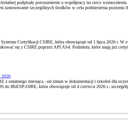
torialnej podpisały porozumienie o współpracy na rzecz wzmocnienia o
st zastosowanie szczególnych środków w celu podniesienia poziomu fizy
Systemu Certyfikacji CSIRE, która obowiązuje od 1 lipca 2026 r. W 
nikować się z CSIRE poprzez API AS4. Podmioty, które mają już certyf
u 2026
 z ostatniego miesiąca –od zmian w dokumentacji i szkoleń dla ucze
6 do IRiESP‑OIRE, która obowiązuje od 4 czerwca 2026 r.; szczegóły i