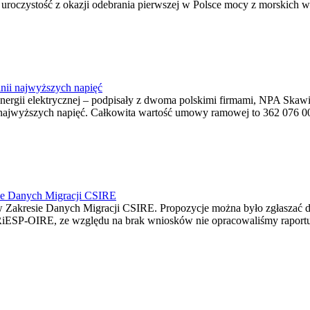
ę uroczystość z okazji odebrania pierwszej w Polsce mocy z morskich w
nii najwyższych napięć
o energii elektrycznej – podpisały z dwoma polskimi firmami, NPA S
jwyższych napięć. Całkowita wartość umowy ramowej to 362 076 000,0
ie Danych Migracji CSIRE
Zakresie Danych Migracji CSIRE. Propozycje można było zgłaszać d
RiESP-OIRE, ze względu na brak wniosków nie opracowaliśmy raportu 