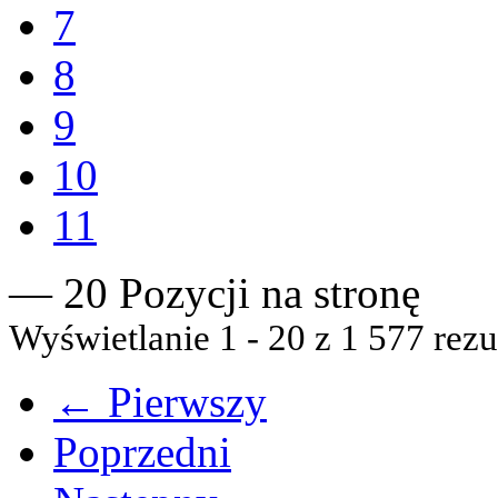
7
8
9
10
11
— 20 Pozycji na stronę
Wyświetlanie 1 - 20 z 1 577 rezu
← Pierwszy
Poprzedni