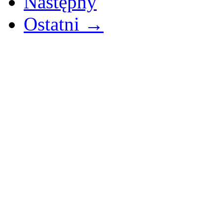
Następny
Ostatni →