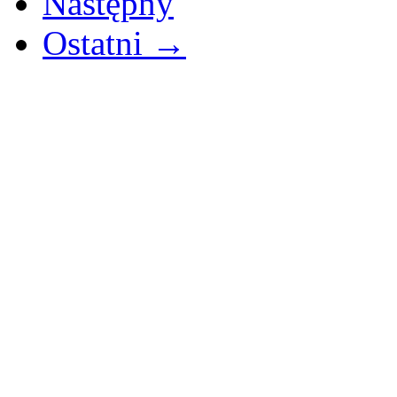
Następny
Ostatni →