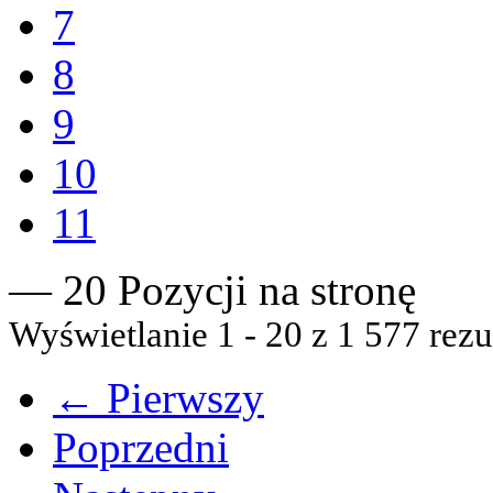
7
8
9
10
11
— 20 Pozycji na stronę
Wyświetlanie 1 - 20 z 1 577 rezu
← Pierwszy
Poprzedni