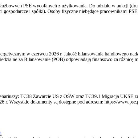
 służbowych PSE wycofanych z użytkowania. Do udziału w aukcji (dru
i gospodarcze i spółki). Osoby fizyczne niebędące pracownikami PSE i
rgetycznym w czerwcu 2026 r. Jakość bilansowania handlowego nadal 
edzialne za Bilansowanie (POB) odpowiadają finansowo za różnicę mię
 scenariuszy: TC38 Zawarcie US z OŚW oraz TC39.1 Migracja UKSE 
6 r. Wszystkie dokumenty są dostępne pod adresem: https://www.pse.pl/
i