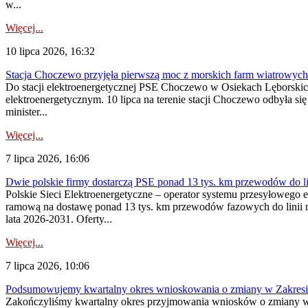
w...
Więcej...
10 lipca 2026, 16:32
Stacja Choczewo przyjęła pierwszą moc z morskich farm wiatrowych
Do stacji elektroenergetycznej PSE Choczewo w Osiekach Lęborskich 
elektroenergetycznym. 10 lipca na terenie stacji Choczewo odbyła si
minister...
Więcej...
7 lipca 2026, 16:06
Dwie polskie firmy dostarczą PSE ponad 13 tys. km przewodów do li
Polskie Sieci Elektroenergetyczne – operator systemu przesyłoweg
ramową na dostawę ponad 13 tys. km przewodów fazowych do linii na
lata 2026-2031. Oferty...
Więcej...
7 lipca 2026, 10:06
Podsumowujemy kwartalny okres wnioskowania o zmiany w Zakres
Zakończyliśmy kwartalny okres przyjmowania wniosków o zmiany w 