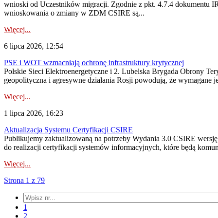
wnioski od Uczestników migracji. Zgodnie z pkt. 4.7.4 dokumentu I
wnioskowania o zmiany w ZDM CSIRE są...
Więcej...
6 lipca 2026, 12:54
PSE i WOT wzmacniają ochronę infrastruktury krytycznej
Polskie Sieci Elektroenergetyczne i 2. Lubelska Brygada Obrony Tery
geopolityczna i agresywne działania Rosji powodują, że wymagane je
Więcej...
1 lipca 2026, 16:23
Aktualizacja Systemu Certyfikacji CSIRE
Publikujemy zaktualizowaną na potrzeby Wydania 3.0 CSIRE wersję 
do realizacji certyfikacji systemów informacyjnych, które będą komu
Więcej...
Strona 1 z 79
1
2