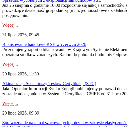
Sprzedaż wycofanych z eksploatacji samochodów PSE
Już 25 sierpnia o godzinie 10.00 rozpocznie się aukcja samochodów
prowadzące działalność gospodarczą (m.in. jednoosobowe działalnośc
postępowaniu...
Więcej...
31 lipca 2026, 09:45
Bilansowanie handlowe KSE w czerwcu 2026
Prezentujemy raport o bilansowaniu w Krajowym Systemie Elektroene
operatora środków zaradczych. Raport do pobrania Podmioty Odpowi
Więcej...
29 lipca 2026, 11:39
Aktualizacja Scenariuszy Testów Certyfikacji (STC)
Jako Operator Informacji Rynku Energii publikujemy poprawki do
zostanie udostępniona w Systemie Certyfikacji CSIRE od 31 lipca 202
Więcej...
29 lipca 2026, 09:39
Sprawozdanie na temat szacowanych potrzeb w zakresie elastycznośc