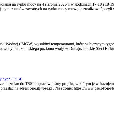
zywołania na rynku mocy na 4 sierpnia 2026 r. w godzinach 17-18 i 18
jącymi z umów zawartych na rynku mocy muszą je zrealizować, czyli
arki Wodnej (IMGW) wysokimi temperaturami, które w bieżącym tygod
powody bardzo niskiego poziomu wody w Dunaju, Polskie Sieci Elektr
yjnych (TSSI)
enie zmian do TSSI i opracowaliśmy projekt, w którym je wskazujemy
rzesłać na adres: oire.it@pse.pl . Na stronie: https://www.pse.pl/oir