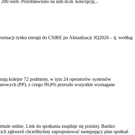
200 osób. Przedstawiono na nim m.in. koncepcję...
rmacji rynku energii do CSIRE po Aktualizacji 3Q2026 – tj. według
izują kolejne 72 podmioty, w tym 24 operatorów systemów
iarowych (PP), z czego 99,8% przeszło wszystkie wymagane
ule online. Link do spotkania znajduje się poniżej. Bardzo
ich zgłoszeń chcielibyśmy zaproponować następujący plan spotkań