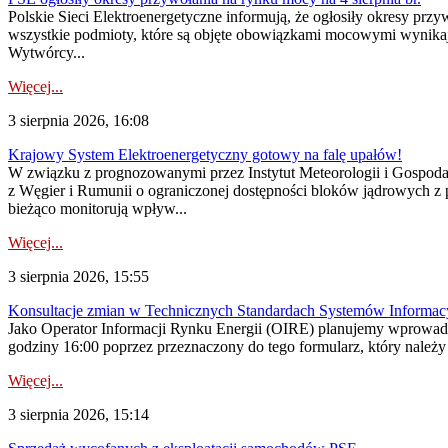
Polskie Sieci Elektroenergetyczne informują, że ogłosiły okresy pr
wszystkie podmioty, które są objęte obowiązkami mocowymi wynika
Wytwórcy...
Więcej...
3 sierpnia 2026, 16:08
Krajowy System Elektroenergetyczny gotowy na falę upałów!
W związku z prognozowanymi przez Instytut Meteorologii i Gospod
z Węgier i Rumunii o ograniczonej dostępności bloków jądrowych z 
bieżąco monitorują wpływ...
Więcej...
3 sierpnia 2026, 15:55
Konsultacje zmian w Technicznych Standardach Systemów Informac
Jako Operator Informacji Rynku Energii (OIRE) planujemy wprowadz
godziny 16:00 poprzez przeznaczony do tego formularz, który należy p
Więcej...
3 sierpnia 2026, 15:14