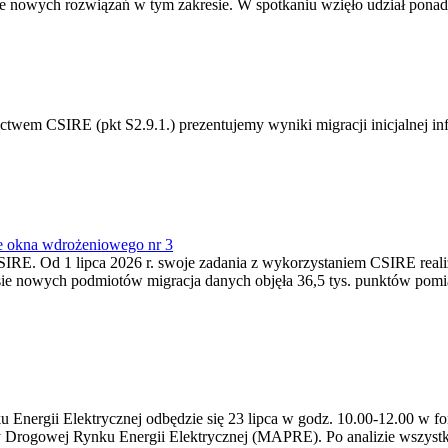
 nowych rozwiązań w tym zakresie. W spotkaniu wzięło udział ponad 
m CSIRE (pkt S2.9.1.) prezentujemy wyniki migracji inicjalnej info
e okna wdrożeniowego nr 3
SIRE. Od 1 lipca 2026 r. swoje zadania z wykorzystaniem CSIRE real
esie nowych podmiotów migracja danych objęła 36,5 tys. punktów pom
ergii Elektrycznej odbędzie się 23 lipca w godz. 10.00-12.00 w form
y Drogowej Rynku Energii Elektrycznej (MAPRE). Po analizie wszystk