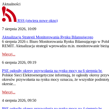
Aktualności
RSS
(otwiera nowe okno)
7 sierpnia 2026, 10:09
Aktualizacja Strategii Monitorowania Rynku Bilansującego
6 sierpnia 2026 r. Biuro Monitorowania Rynku Bilansującego w Polsk
REMIT. Aktualizacja strategii wprowadza m.in. monitorowanie bież
Więcej...
6 sierpnia 2026, 09:19
PSE ogłosiły okresy przywołania na rynku mocy na 6 sierpnia br.
Polskie Sieci Elektroenergetyczne informują, że ogłosiły okresy prz
okresów przywołania na rynku mocy oznacza, że wszystkie podmiot
okresie...
Więcej...
4 sierpnia 2026, 09:50
PSE ogłosiły okresy przywołania na rynku mocy na 4 sierpnia br.