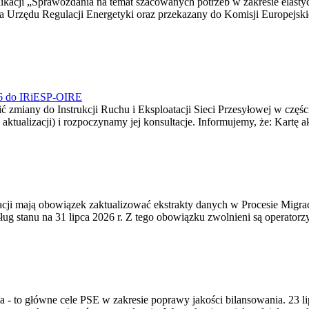
blikacji „Sprawozdania na temat szacowanych potrzeb w zakresie elast
sa Urzędu Regulacji Energetyki oraz przekazany do Komisji Europejs
026 do IRiESP-OIRE
 zmiany do Instrukcji Ruchu i Eksploatacji Sieci Przesyłowej w częśc
 aktualizacji) i rozpoczynamy jej konsultacje. Informujemy, że: Kartę 
gracji mają obowiązek zaktualizować ekstrakty danych w Procesie Migr
ug stanu na 31 lipca 2026 r. Z tego obowiązku zwolnieni są operator
ia - to główne cele PSE w zakresie poprawy jakości bilansowania. 23 