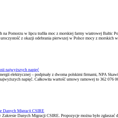
na Pomorzu w lipcu trafiła moc z morskiej farmy wiatrowej Baltic Pow
ę uroczystość z okazji odebrania pierwszej w Polsce mocy z morskich w
nii najwyższych napięć
o energii elektrycznej – podpisały z dwoma polskimi firmami, NPA S
jwyższych napięć. Całkowita wartość umowy ramowej to 362 076 000,0
ie Danych Migracji CSIRE
Zakresie Danych Migracji CSIRE. Propozycje można było zgłaszać d