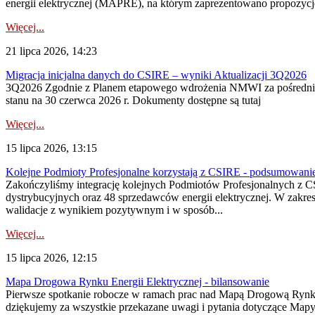
energii elektrycznej (MAPRE), na którym zaprezentowano propozycje
Więcej...
21 lipca 2026, 14:23
Migracja inicjalna danych do CSIRE – wyniki Aktualizacji 3Q2026
3Q2026 Zgodnie z Planem etapowego wdrożenia NMWI za pośrednictwe
stanu na 30 czerwca 2026 r. Dokumenty dostępne są tutaj
Więcej...
15 lipca 2026, 13:15
Kolejne Podmioty Profesjonalne korzystają z CSIRE - podsumowani
Zakończyliśmy integrację kolejnych Podmiotów Profesjonalnych z C
dystrybucyjnych oraz 48 sprzedawców energii elektrycznej. W zakr
walidacje z wynikiem pozytywnym i w sposób...
Więcej...
15 lipca 2026, 12:15
Mapa Drogowa Rynku Energii Elektrycznej - bilansowanie
Pierwsze spotkanie robocze w ramach prac nad Mapą Drogową Rynku En
dziękujemy za wszystkie przekazane uwagi i pytania dotyczące Map