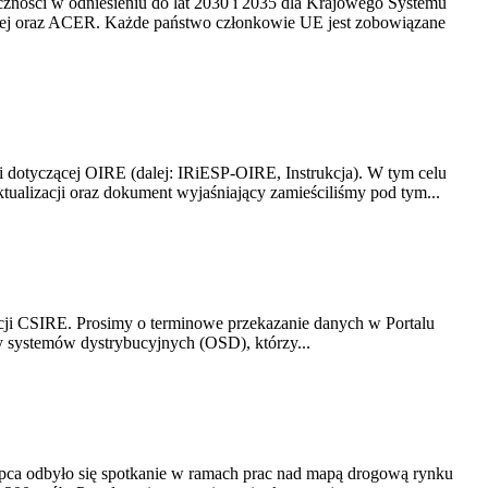
yczności w odniesieniu do lat 2030 i 2035 dla Krajowego Systemu
kiej oraz ACER. Każde państwo członkowie UE jest zobowiązane
i dotyczącej OIRE (dalej: IRiESP-OIRE, Instrukcja). W tym celu
aktualizacji oraz dokument wyjaśniający zamieściliśmy pod tym...
acji CSIRE. Prosimy o terminowe przekazanie danych w Portalu
zy systemów dystrybucyjnych (OSD), którzy...
lipca odbyło się spotkanie w ramach prac nad mapą drogową rynku