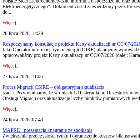
Polskie Sieci Elektroenergetyczne informują o sporządzeniu oraz pu
Elektroenergetycznego”. Dokument został zatwierdzony przez Preze
do...
Więcej...
28 lipca 2026, 14:29
Rozpoczynamy konsultacje projektu Karty aktualizacji nr CC/07/2
Jako Operator informacji rynku energii (OIRE) planujemy wprowadzić
opracowaliśmy projekt Karty aktualizacji nr CC/07/2026 (dalej: Karta
Więcej...
27 lipca 2026, 11:06
Proces Migracji CSIRE – obligatoryjna aktualizacja.
izacja. Przypominamy, że w dniach 1-10 sierpnia br. Uczestnicy mi
Obsługi Migracji oraz aktualizację liczby punktów pomiarowych wedł
Więcej...
24 lipca 2026, 07:43
MAPRE - prezentacja i nagranie ze spotkania
Zwiększenie przejrzystości rynku i ograniczenie kosztów bilansowan