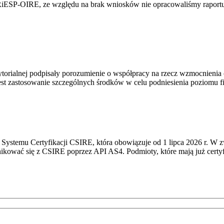
RiESP-OIRE, ze względu na brak wniosków nie opracowaliśmy raportu 
torialnej podpisały porozumienie o współpracy na rzecz wzmocnienia o
st zastosowanie szczególnych środków w celu podniesienia poziomu fizy
Systemu Certyfikacji CSIRE, która obowiązuje od 1 lipca 2026 r. W 
nikować się z CSIRE poprzez API AS4. Podmioty, które mają już certyf