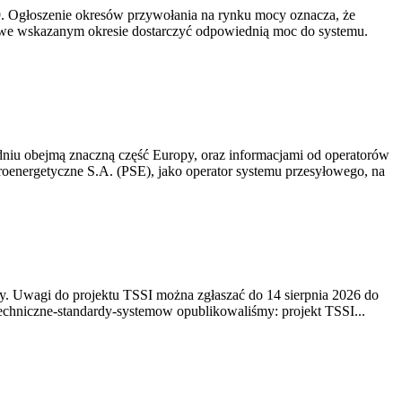
-19. Ogłoszenie okresów przywołania na rynku mocy oznacza, że
 we wskazanym okresie dostarczyć odpowiednią moc do systemu.
niu obejmą znaczną część Europy, oraz informacjami od operatorów
oenergetyczne S.A. (PSE), jako operator systemu przesyłowego, na
. Uwagi do projektu TSSI można zgłaszać do 14 sierpnia 2026 do
e/techniczne-standardy-systemow opublikowaliśmy: projekt TSSI...