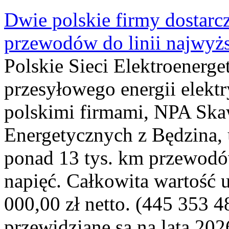
Dwie polskie firmy dostarc
przewodów do linii najwyż
Polskie Sieci Elektroenerge
przesyłowego energii elekt
polskimi firmami, NPA Sk
Energetycznych z Będzina
ponad 13 tys. km przewodó
napięć. Całkowita wartość
000,00 zł netto. (445 353 4
przewidziane są na lata 202