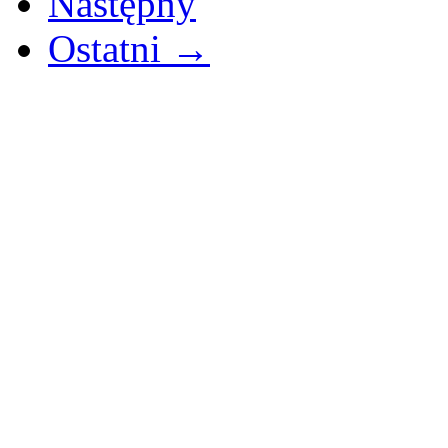
Następny
Ostatni →