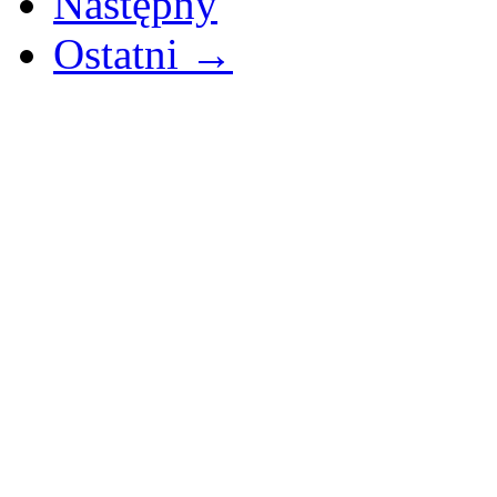
Następny
Ostatni →