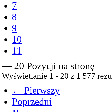
7
8
9
10
11
— 20 Pozycji na stronę
Wyświetlanie 1 - 20 z 1 577 rezu
← Pierwszy
Poprzedni