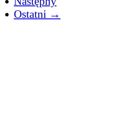
Następny
Ostatni →