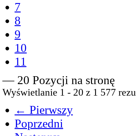
7
8
9
10
11
— 20 Pozycji na stronę
Wyświetlanie 1 - 20 z 1 577 rezu
← Pierwszy
Poprzedni