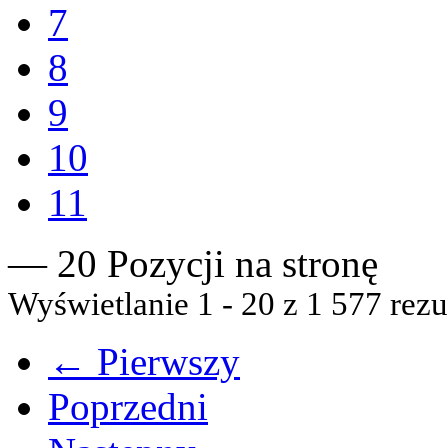
7
8
9
10
11
— 20 Pozycji na stronę
Wyświetlanie 1 - 20 z 1 577 rezu
← Pierwszy
Poprzedni