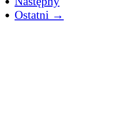
Następny
Ostatni →