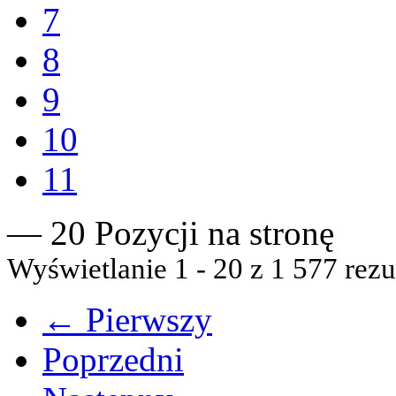
7
8
9
10
11
— 20 Pozycji na stronę
Wyświetlanie 1 - 20 z 1 577 rezu
← Pierwszy
Poprzedni