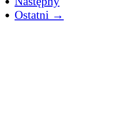
Następny
Ostatni →