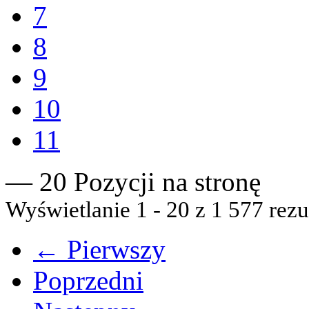
7
8
9
10
11
— 20 Pozycji na stronę
Wyświetlanie 1 - 20 z 1 577 rezu
← Pierwszy
Poprzedni