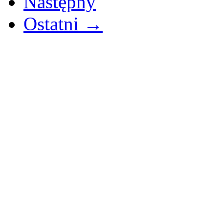
Następny
Ostatni →