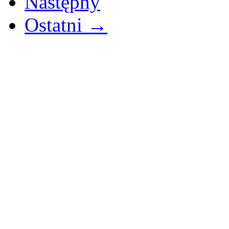
Następny
Ostatni →