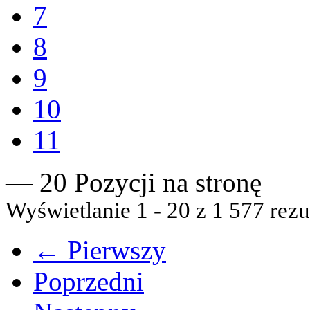
7
8
9
10
11
— 20 Pozycji na stronę
Wyświetlanie 1 - 20 z 1 577 rezu
← Pierwszy
Poprzedni