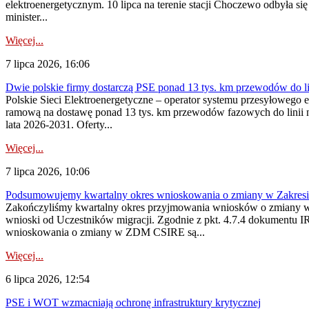
elektroenergetycznym. 10 lipca na terenie stacji Choczewo odbyła si
minister...
Więcej...
7 lipca 2026, 16:06
Dwie polskie firmy dostarczą PSE ponad 13 tys. km przewodów do li
Polskie Sieci Elektroenergetyczne – operator systemu przesyłoweg
ramową na dostawę ponad 13 tys. km przewodów fazowych do linii na
lata 2026-2031. Oferty...
Więcej...
7 lipca 2026, 10:06
Podsumowujemy kwartalny okres wnioskowania o zmiany w Zakres
Zakończyliśmy kwartalny okres przyjmowania wniosków o zmiany w 
wnioski od Uczestników migracji. Zgodnie z pkt. 4.7.4 dokumentu I
wnioskowania o zmiany w ZDM CSIRE są...
Więcej...
6 lipca 2026, 12:54
PSE i WOT wzmacniają ochronę infrastruktury krytycznej