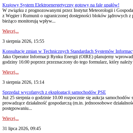
Krajowy System Elektroenergetyczny gotowy na falę upałów!
W związku z prognozowanymi przez Instytut Meteorologii i Gospod
z Węgier i Rumunii o ograniczonej dostępności bloków jądrowych z 
bieżąco monitorują wpływ...
Więcej...
3 sierpnia 2026, 15:55
Konsultacje zmian w Technicznych Standardach Systemów Informac
Jako Operator Informacji Rynku Energii (OIRE) planujemy wprowadz
godziny 16:00 poprzez przeznaczony do tego formularz, który należy p
Więcej...
3 sierpnia 2026, 15:14
Sprzedaż wycofanych z eksploatacji samochodów PSE
Już 25 sierpnia o godzinie 10.00 rozpocznie się aukcja samochodów
prowadzące działalność gospodarczą (m.in. jednoosobowe działalnośc
postępowaniu...
Więcej...
31 lipca 2026, 09:45