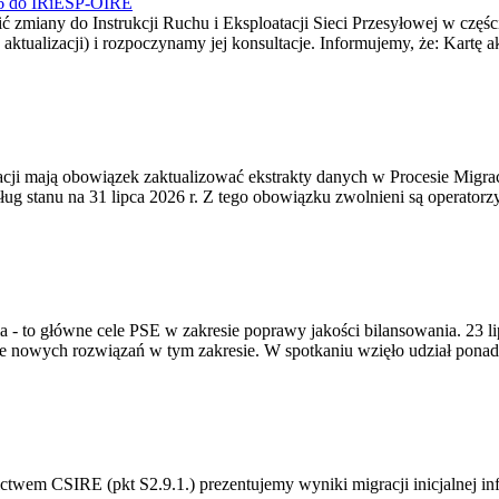
026 do IRiESP-OIRE
 zmiany do Instrukcji Ruchu i Eksploatacji Sieci Przesyłowej w częśc
 aktualizacji) i rozpoczynamy jej konsultacje. Informujemy, że: Kartę 
gracji mają obowiązek zaktualizować ekstrakty danych w Procesie Migr
ug stanu na 31 lipca 2026 r. Z tego obowiązku zwolnieni są operator
ia - to główne cele PSE w zakresie poprawy jakości bilansowania. 23 
 nowych rozwiązań w tym zakresie. W spotkaniu wzięło udział ponad 
m CSIRE (pkt S2.9.1.) prezentujemy wyniki migracji inicjalnej info