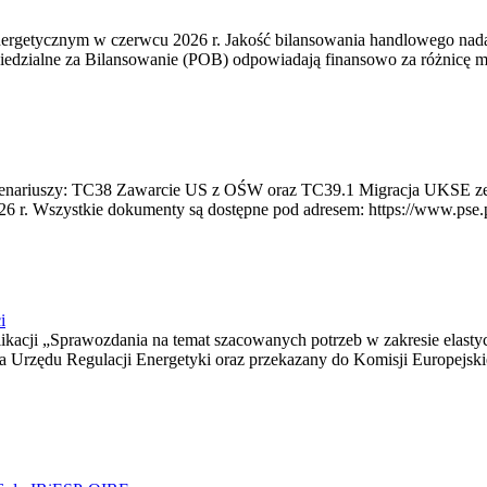
rgetycznym w czerwcu 2026 r. Jakość bilansowania handlowego nadal 
edzialne za Bilansowanie (POB) odpowiadają finansowo za różnicę mię
 scenariuszy: TC38 Zawarcie US z OŚW oraz TC39.1 Migracja UKSE 
6 r. Wszystkie dokumenty są dostępne pod adresem: https://www.pse.pl/
i
blikacji „Sprawozdania na temat szacowanych potrzeb w zakresie elast
sa Urzędu Regulacji Energetyki oraz przekazany do Komisji Europejs