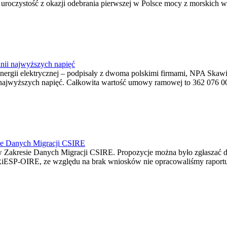
ę uroczystość z okazji odebrania pierwszej w Polsce mocy z morskich w
nii najwyższych napięć
o energii elektrycznej – podpisały z dwoma polskimi firmami, NPA S
jwyższych napięć. Całkowita wartość umowy ramowej to 362 076 000,0
ie Danych Migracji CSIRE
Zakresie Danych Migracji CSIRE. Propozycje można było zgłaszać d
RiESP-OIRE, ze względu na brak wniosków nie opracowaliśmy raportu 