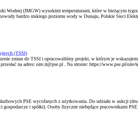
arki Wodnej (IMGW) wysokimi temperaturami, które w bieżącym tygod
powody bardzo niskiego poziomu wody w Dunaju, Polskie Sieci Elektr
yjnych (TSSI)
enie zmian do TSSI i opracowaliśmy projekt, w którym je wskazujemy
rzesłać na adres: oire.it@pse.pl . Na stronie: https://www.pse.pl/oir
 służbowych PSE wycofanych z użytkowania. Do udziału w aukcji (dru
i gospodarcze i spółki). Osoby fizyczne niebędące pracownikami PSE i