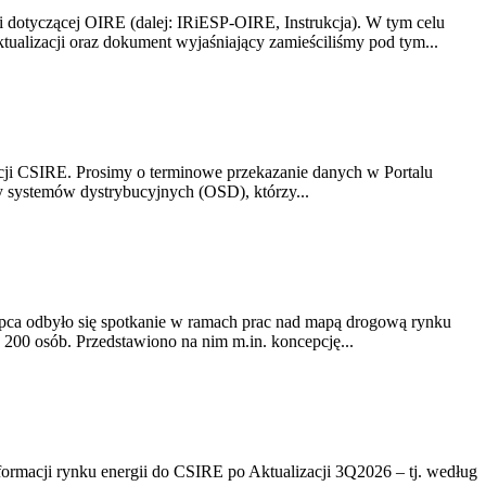
i dotyczącej OIRE (dalej: IRiESP-OIRE, Instrukcja). W tym celu
aktualizacji oraz dokument wyjaśniający zamieściliśmy pod tym...
acji CSIRE. Prosimy o terminowe przekazanie danych w Portalu
zy systemów dystrybucyjnych (OSD), którzy...
lipca odbyło się spotkanie w ramach prac nad mapą drogową rynku
200 osób. Przedstawiono na nim m.in. koncepcję...
rmacji rynku energii do CSIRE po Aktualizacji 3Q2026 – tj. według