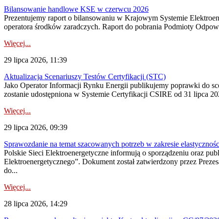
Bilansowanie handlowe KSE w czerwcu 2026
Prezentujemy raport o bilansowaniu w Krajowym Systemie Elektroene
operatora środków zaradczych. Raport do pobrania Podmioty Odpowi
Więcej...
29 lipca 2026, 11:39
Aktualizacja Scenariuszy Testów Certyfikacji (STC)
Jako Operator Informacji Rynku Energii publikujemy poprawki do
zostanie udostępniona w Systemie Certyfikacji CSIRE od 31 lipca 202
Więcej...
29 lipca 2026, 09:39
Sprawozdanie na temat szacowanych potrzeb w zakresie elastycznośc
Polskie Sieci Elektroenergetyczne informują o sporządzeniu oraz pu
Elektroenergetycznego”. Dokument został zatwierdzony przez Preze
do...
Więcej...
28 lipca 2026, 14:29