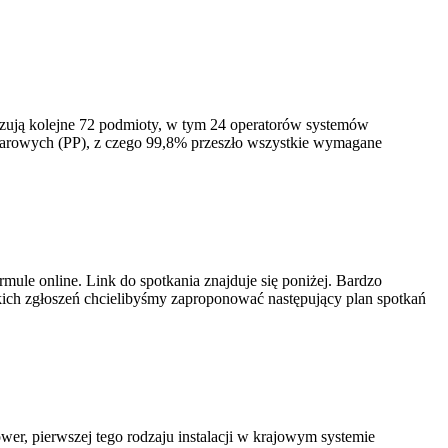
izują kolejne 72 podmioty, w tym 24 operatorów systemów
iarowych (PP), z czego 99,8% przeszło wszystkie wymagane
ule online. Link do spotkania znajduje się poniżej. Bardzo
ich zgłoszeń chcielibyśmy zaproponować następujący plan spotkań
er, pierwszej tego rodzaju instalacji w krajowym systemie