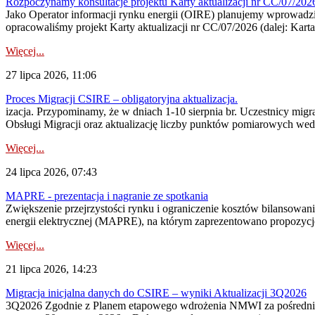
Rozpoczynamy konsultacje projektu Karty aktualizacji nr CC/07/2
Jako Operator informacji rynku energii (OIRE) planujemy wprowadzić
opracowaliśmy projekt Karty aktualizacji nr CC/07/2026 (dalej: Karta
Więcej...
27 lipca 2026, 11:06
Proces Migracji CSIRE – obligatoryjna aktualizacja.
izacja. Przypominamy, że w dniach 1-10 sierpnia br. Uczestnicy mi
Obsługi Migracji oraz aktualizację liczby punktów pomiarowych wedł
Więcej...
24 lipca 2026, 07:43
MAPRE - prezentacja i nagranie ze spotkania
Zwiększenie przejrzystości rynku i ograniczenie kosztów bilansowan
energii elektrycznej (MAPRE), na którym zaprezentowano propozycje
Więcej...
21 lipca 2026, 14:23
Migracja inicjalna danych do CSIRE – wyniki Aktualizacji 3Q2026
3Q2026 Zgodnie z Planem etapowego wdrożenia NMWI za pośrednictwe