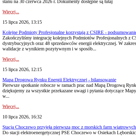
stanu na 30 czerwca 2026 r. Dokumenty dostępne są tutaj
Więcej...
15 lipca 2026, 13:15
Kolejne Podmioty Profesjonalne korzystają z CSIRE - podsumowani
Zakończyliśmy integrację kolejnych Podmiotów Profesjonalnych z C
dystrybucyjnych oraz 48 sprzedawców energii elektrycznej. W zakr
walidacje z wynikiem pozytywnym i w sposób...
Więcej...
15 lipca 2026, 12:15
Mapa Drogowa Rynku Energii Elektrycznej - bilansowanie
Pierwsze spotkanie robocze w ramach prac nad Mapą Drogową Rynku En
dziękujemy za wszystkie przekazane uwagi i pytania dotyczące Map
w...
Więcej...
10 lipca 2026, 16:32
Stacja Choczewo przyjęła pierwszą moc z morskich farm wiatrowych
Do stacji elektroenergetycznej PSE Choczewo w Osiekach Lęborskich 