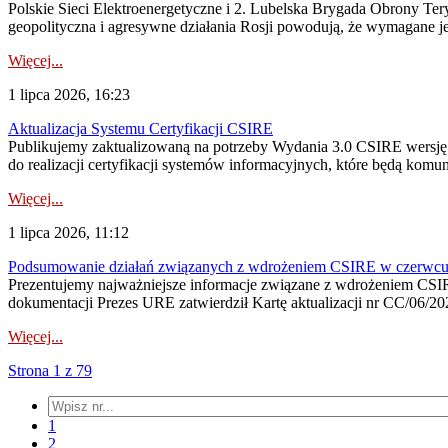
Polskie Sieci Elektroenergetyczne i 2. Lubelska Brygada Obrony Tery
geopolityczna i agresywne działania Rosji powodują, że wymagane je
Więcej...
1 lipca 2026, 16:23
Aktualizacja Systemu Certyfikacji CSIRE
Publikujemy zaktualizowaną na potrzeby Wydania 3.0 CSIRE wersję 
do realizacji certyfikacji systemów informacyjnych, które będą komu
Więcej...
1 lipca 2026, 11:12
Podsumowanie działań związanych z wdrożeniem CSIRE w czerwc
Prezentujemy najważniejsze informacje związane z wdrożeniem CSIRE
dokumentacji Prezes URE zatwierdził Kartę aktualizacji nr CC/06/202
Więcej...
Strona 1 z 79
1
2