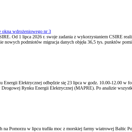
e okna wdrożeniowego nr 3
SIRE. Od 1 lipca 2026 r. swoje zadania z wykorzystaniem CSIRE real
esie nowych podmiotów migracja danych objęła 36,5 tys. punktów pom
ergii Elektrycznej odbędzie się 23 lipca w godz. 10.00-12.00 w form
y Drogowej Rynku Energii Elektrycznej (MAPRE). Po analizie wszystk
na Pomorzu w lipcu trafiła moc z morskiej farmy wiatrowej Baltic Pow