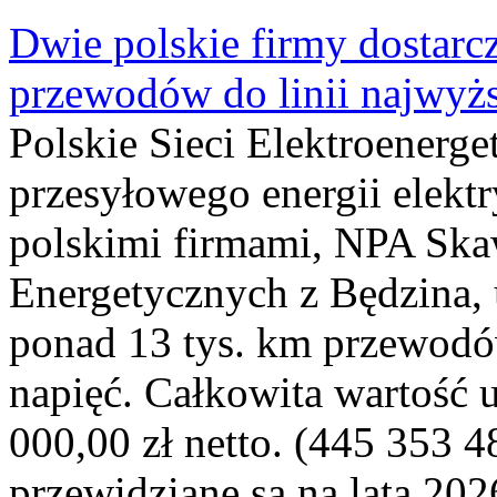
Dwie polskie firmy dostarc
przewodów do linii najwyż
Polskie Sieci Elektroenerge
przesyłowego energii elekt
polskimi firmami, NPA Sk
Energetycznych z Będzina
ponad 13 tys. km przewodó
napięć. Całkowita wartość
000,00 zł netto. (445 353 4
przewidziane są na lata 202