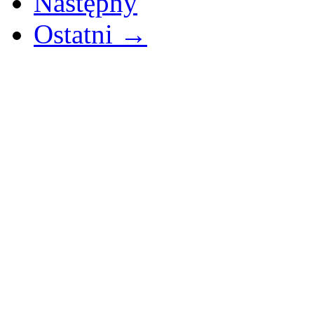
Następny
Ostatni →