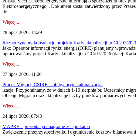
Polskie Sieci Elektroenergetyczne informują o sporządzeniu oraz pu
Elektroenergetycznego”. Dokument został zatwierdzony przez Preze
do...
Więcej...
28 lipca 2026, 14:29
Rozpoczynamy konsultacje projektu Karty aktualizacji nr CC/07/2
Jako Operator informacji rynku energii (OIRE) planujemy wprowadzić
opracowaliśmy projekt Karty aktualizacji nr CC/07/2026 (dalej: Karta
Więcej...
27 lipca 2026, 11:06
Proces Migracji CSIRE – obligatoryjna aktualizacja.
izacja. Przypominamy, że w dniach 1-10 sierpnia br. Uczestnicy mi
Obsługi Migracji oraz aktualizację liczby punktów pomiarowych wedł
Więcej...
24 lipca 2026, 07:43
MAPRE - prezentacja i nagranie ze spotkania
Zwiększenie przejrzystości rynku i ograniczenie kosztów bilansowan