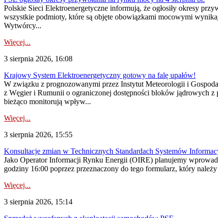
Polskie Sieci Elektroenergetyczne informują, że ogłosiły okresy pr
wszystkie podmioty, które są objęte obowiązkami mocowymi wynika
Wytwórcy...
Więcej...
3 sierpnia 2026, 16:08
Krajowy System Elektroenergetyczny gotowy na falę upałów!
W związku z prognozowanymi przez Instytut Meteorologii i Gospod
z Węgier i Rumunii o ograniczonej dostępności bloków jądrowych z 
bieżąco monitorują wpływ...
Więcej...
3 sierpnia 2026, 15:55
Konsultacje zmian w Technicznych Standardach Systemów Informac
Jako Operator Informacji Rynku Energii (OIRE) planujemy wprowadz
godziny 16:00 poprzez przeznaczony do tego formularz, który należy p
Więcej...
3 sierpnia 2026, 15:14