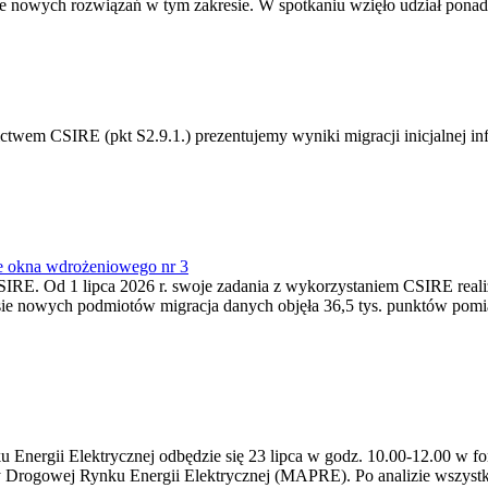
 nowych rozwiązań w tym zakresie. W spotkaniu wzięło udział ponad 
m CSIRE (pkt S2.9.1.) prezentujemy wyniki migracji inicjalnej info
e okna wdrożeniowego nr 3
SIRE. Od 1 lipca 2026 r. swoje zadania z wykorzystaniem CSIRE real
esie nowych podmiotów migracja danych objęła 36,5 tys. punktów pom
ergii Elektrycznej odbędzie się 23 lipca w godz. 10.00-12.00 w form
y Drogowej Rynku Energii Elektrycznej (MAPRE). Po analizie wszystk