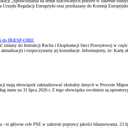
blikacji „Sprawozdania na temat szacowanych potrzeb w zakresie elast
sa Urzędu Regulacji Energetyki oraz przekazany do Komisji Europejs
026 do IRiESP-OIRE
 zmiany do Instrukcji Ruchu i Eksploatacji Sieci Przesyłowej w częśc
 aktualizacji) i rozpoczynamy jej konsultacje. Informujemy, że: Kartę 
gracji mają obowiązek zaktualizować ekstrakty danych w Procesie Migr
ug stanu na 31 lipca 2026 r. Z tego obowiązku zwolnieni są operator
ia - to główne cele PSE w zakresie poprawy jakości bilansowania. 23 