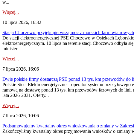
w...
Więcej...
10 lipca 2026, 16:32
Stacja Choczewo przyjęła pierwszą moc z morskich farm wiatrowych
Do stacji elektroenergetycznej PSE Choczewo w Osiekach Lęborskich 
elektroenergetycznym. 10 lipca na terenie stacji Choczewo odbyła si
minister...
Więcej...
7 lipca 2026, 16:06
Dwie polskie firmy dostarczą PSE ponad 13 tys. km przewodów do li
Polskie Sieci Elektroenergetyczne – operator systemu przesyłoweg
ramową na dostawę ponad 13 tys. km przewodów fazowych do linii na
lata 2026-2031. Oferty...
Więcej...
7 lipca 2026, 10:06
Podsumowujemy kwartalny okres wnioskowania o zmiany w Zakres
Zakończyliśmy kwartalny okres przyjmowania wniosków o zmiany w 