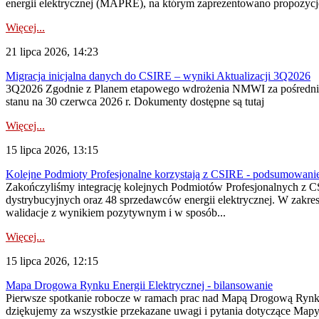
energii elektrycznej (MAPRE), na którym zaprezentowano propozycje
Więcej...
21 lipca 2026, 14:23
Migracja inicjalna danych do CSIRE – wyniki Aktualizacji 3Q2026
3Q2026 Zgodnie z Planem etapowego wdrożenia NMWI za pośrednictwe
stanu na 30 czerwca 2026 r. Dokumenty dostępne są tutaj
Więcej...
15 lipca 2026, 13:15
Kolejne Podmioty Profesjonalne korzystają z CSIRE - podsumowani
Zakończyliśmy integrację kolejnych Podmiotów Profesjonalnych z C
dystrybucyjnych oraz 48 sprzedawców energii elektrycznej. W zakr
walidacje z wynikiem pozytywnym i w sposób...
Więcej...
15 lipca 2026, 12:15
Mapa Drogowa Rynku Energii Elektrycznej - bilansowanie
Pierwsze spotkanie robocze w ramach prac nad Mapą Drogową Rynku En
dziękujemy za wszystkie przekazane uwagi i pytania dotyczące Map