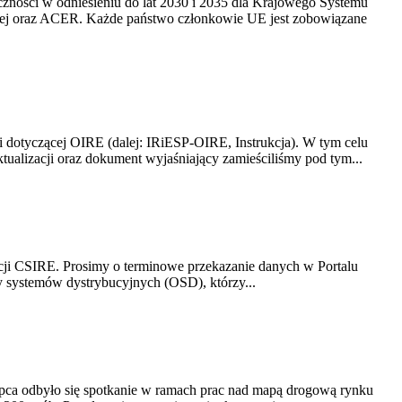
yczności w odniesieniu do lat 2030 i 2035 dla Krajowego Systemu
kiej oraz ACER. Każde państwo członkowie UE jest zobowiązane
i dotyczącej OIRE (dalej: IRiESP-OIRE, Instrukcja). W tym celu
aktualizacji oraz dokument wyjaśniający zamieściliśmy pod tym...
acji CSIRE. Prosimy o terminowe przekazanie danych w Portalu
zy systemów dystrybucyjnych (OSD), którzy...
lipca odbyło się spotkanie w ramach prac nad mapą drogową rynku