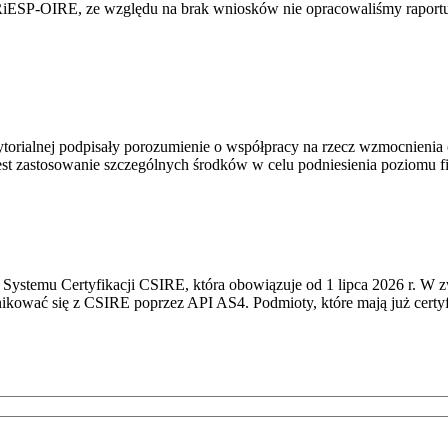
RiESP-OIRE, ze względu na brak wniosków nie opracowaliśmy raportu 
torialnej podpisały porozumienie o współpracy na rzecz wzmocnienia o
st zastosowanie szczególnych środków w celu podniesienia poziomu fizy
Systemu Certyfikacji CSIRE, która obowiązuje od 1 lipca 2026 r. W 
nikować się z CSIRE poprzez API AS4. Podmioty, które mają już certyf