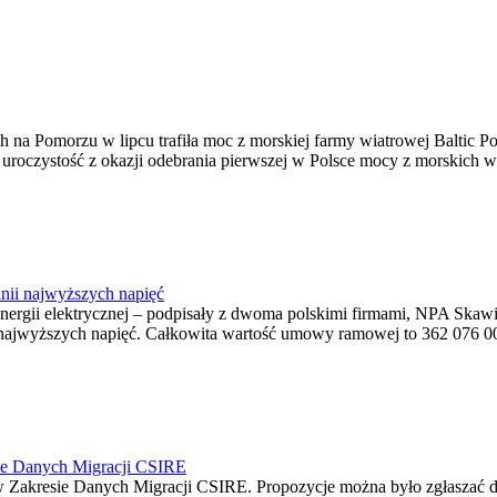
na Pomorzu w lipcu trafiła moc z morskiej farmy wiatrowej Baltic Pow
ę uroczystość z okazji odebrania pierwszej w Polsce mocy z morskich w
nii najwyższych napięć
o energii elektrycznej – podpisały z dwoma polskimi firmami, NPA S
jwyższych napięć. Całkowita wartość umowy ramowej to 362 076 000,0
ie Danych Migracji CSIRE
Zakresie Danych Migracji CSIRE. Propozycje można było zgłaszać d