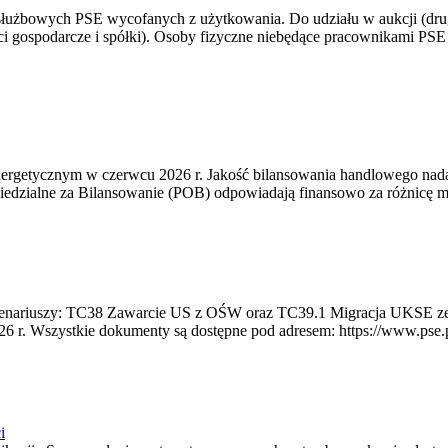
 służbowych PSE wycofanych z użytkowania. Do udziału w aukcji (dru
i gospodarcze i spółki). Osoby fizyczne niebędące pracownikami PSE i
rgetycznym w czerwcu 2026 r. Jakość bilansowania handlowego nadal 
edzialne za Bilansowanie (POB) odpowiadają finansowo za różnicę mię
 scenariuszy: TC38 Zawarcie US z OŚW oraz TC39.1 Migracja UKSE 
6 r. Wszystkie dokumenty są dostępne pod adresem: https://www.pse.pl/
i