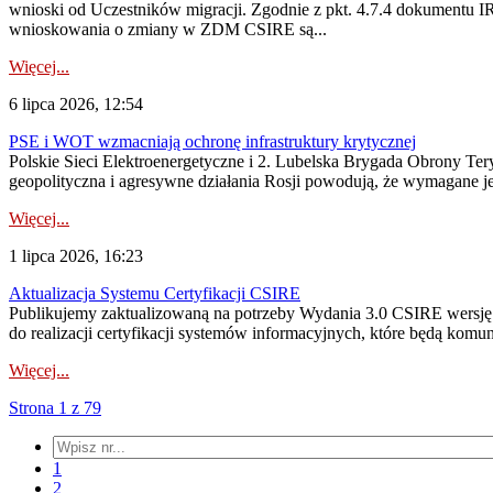
wnioski od Uczestników migracji. Zgodnie z pkt. 4.7.4 dokumentu I
wnioskowania o zmiany w ZDM CSIRE są...
Więcej...
6 lipca 2026, 12:54
PSE i WOT wzmacniają ochronę infrastruktury krytycznej
Polskie Sieci Elektroenergetyczne i 2. Lubelska Brygada Obrony Tery
geopolityczna i agresywne działania Rosji powodują, że wymagane je
Więcej...
1 lipca 2026, 16:23
Aktualizacja Systemu Certyfikacji CSIRE
Publikujemy zaktualizowaną na potrzeby Wydania 3.0 CSIRE wersję 
do realizacji certyfikacji systemów informacyjnych, które będą komu
Więcej...
Strona 1 z 79
1
2