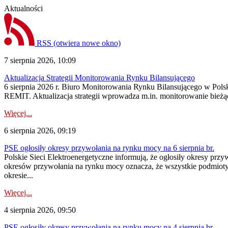
Aktualności
RSS
(otwiera nowe okno)
7 sierpnia 2026, 10:09
Aktualizacja Strategii Monitorowania Rynku Bilansującego
6 sierpnia 2026 r. Biuro Monitorowania Rynku Bilansującego w Polsk
REMIT. Aktualizacja strategii wprowadza m.in. monitorowanie bież
Więcej...
6 sierpnia 2026, 09:19
PSE ogłosiły okresy przywołania na rynku mocy na 6 sierpnia br.
Polskie Sieci Elektroenergetyczne informują, że ogłosiły okresy prz
okresów przywołania na rynku mocy oznacza, że wszystkie podmiot
okresie...
Więcej...
4 sierpnia 2026, 09:50
PSE ogłosiły okresy przywołania na rynku mocy na 4 sierpnia br.