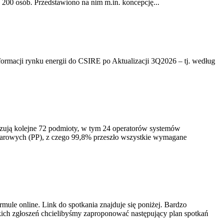
200 osób. Przedstawiono na nim m.in. koncepcję...
rmacji rynku energii do CSIRE po Aktualizacji 3Q2026 – tj. według
izują kolejne 72 podmioty, w tym 24 operatorów systemów
iarowych (PP), z czego 99,8% przeszło wszystkie wymagane
ule online. Link do spotkania znajduje się poniżej. Bardzo
ich zgłoszeń chcielibyśmy zaproponować następujący plan spotkań