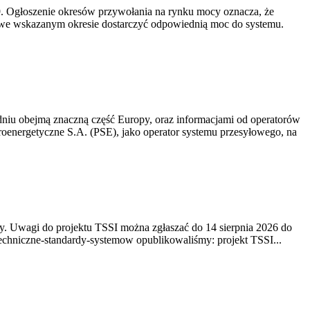
-19. Ogłoszenie okresów przywołania na rynku mocy oznacza, że
 we wskazanym okresie dostarczyć odpowiednią moc do systemu.
niu obejmą znaczną część Europy, oraz informacjami od operatorów
oenergetyczne S.A. (PSE), jako operator systemu przesyłowego, na
. Uwagi do projektu TSSI można zgłaszać do 14 sierpnia 2026 do
e/techniczne-standardy-systemow opublikowaliśmy: projekt TSSI...