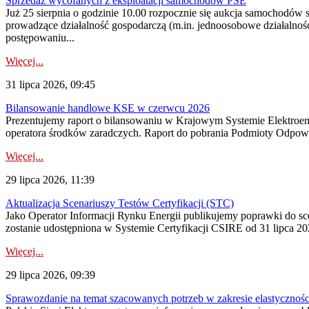
Sprzedaż wycofanych z eksploatacji samochodów PSE
Już 25 sierpnia o godzinie 10.00 rozpocznie się aukcja samochodów
prowadzące działalność gospodarczą (m.in. jednoosobowe działalnośc
postępowaniu...
Więcej...
31 lipca 2026, 09:45
Bilansowanie handlowe KSE w czerwcu 2026
Prezentujemy raport o bilansowaniu w Krajowym Systemie Elektroene
operatora środków zaradczych. Raport do pobrania Podmioty Odpowi
Więcej...
29 lipca 2026, 11:39
Aktualizacja Scenariuszy Testów Certyfikacji (STC)
Jako Operator Informacji Rynku Energii publikujemy poprawki do
zostanie udostępniona w Systemie Certyfikacji CSIRE od 31 lipca 202
Więcej...
29 lipca 2026, 09:39
Sprawozdanie na temat szacowanych potrzeb w zakresie elastycznośc