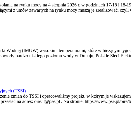
zywołania na rynku mocy na 4 sierpnia 2026 r. w godzinach 17-18 i 18
jącymi z umów zawartych na rynku mocy muszą je zrealizować, czyli
arki Wodnej (IMGW) wysokimi temperaturami, które w bieżącym tygod
powody bardzo niskiego poziomu wody w Dunaju, Polskie Sieci Elektr
yjnych (TSSI)
enie zmian do TSSI i opracowaliśmy projekt, w którym je wskazujemy
rzesłać na adres: oire.it@pse.pl . Na stronie: https://www.pse.pl/oir