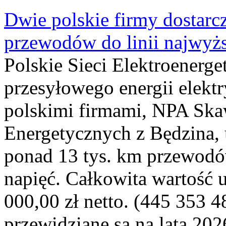
Dwie polskie firmy dostarc
przewodów do linii najwyż
Polskie Sieci Elektroenerge
przesyłowego energii elekt
polskimi firmami, NPA Sk
Energetycznych z Będzina
ponad 13 tys. km przewodó
napięć. Całkowita wartość
000,00 zł netto. (445 353 4
przewidziane są na lata 202