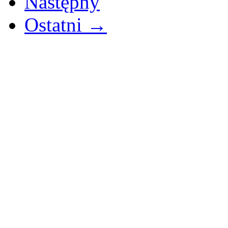
Następny
Ostatni →