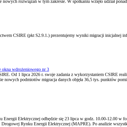
 nowych rozwiązań w tym zakresie. W spotkaniu wzięło udział ponad 
m CSIRE (pkt S2.9.1.) prezentujemy wyniki migracji inicjalnej info
e okna wdrożeniowego nr 3
SIRE. Od 1 lipca 2026 r. swoje zadania z wykorzystaniem CSIRE real
esie nowych podmiotów migracja danych objęła 36,5 tys. punktów pom
ergii Elektrycznej odbędzie się 23 lipca w godz. 10.00-12.00 w form
y Drogowej Rynku Energii Elektrycznej (MAPRE). Po analizie wszystk