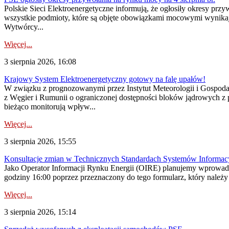
Polskie Sieci Elektroenergetyczne informują, że ogłosiły okresy pr
wszystkie podmioty, które są objęte obowiązkami mocowymi wynika
Wytwórcy...
Więcej...
3 sierpnia 2026, 16:08
Krajowy System Elektroenergetyczny gotowy na falę upałów!
W związku z prognozowanymi przez Instytut Meteorologii i Gospod
z Węgier i Rumunii o ograniczonej dostępności bloków jądrowych z 
bieżąco monitorują wpływ...
Więcej...
3 sierpnia 2026, 15:55
Konsultacje zmian w Technicznych Standardach Systemów Informac
Jako Operator Informacji Rynku Energii (OIRE) planujemy wprowadz
godziny 16:00 poprzez przeznaczony do tego formularz, który należy p
Więcej...
3 sierpnia 2026, 15:14