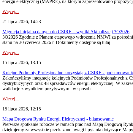
energii elektrycznej (MAPRE), na którym zaprezentowano propozycje
Więcej...
21 lipca 2026, 14:23
Migracja inicjalna danych do CSIRE – wyniki Aktualizacji 3Q2026
3Q2026 Zgodnie z Planem etapowego wdrożenia NMWI za pośrednictwe
stanu na 30 czerwca 2026 r. Dokumenty dostępne są tutaj
Więcej...
15 lipca 2026, 13:15
Kolejne Podmioty Profesjonalne korzystają z CSIRE - podsumowani
Zakończyliśmy integrację kolejnych Podmiotów Profesjonalnych z C
dystrybucyjnych oraz 48 sprzedawców energii elektrycznej. W zakr
walidacje z wynikiem pozytywnym i w sposób...
Więcej...
15 lipca 2026, 12:15
Mapa Drogowa Rynku Energii Elektrycznej - bilansowanie
Pierwsze spotkanie robocze w ramach prac nad Mapą Drogową Rynku En
dziękujemy za wszystkie przekazane uwagi i pytania dotyczące Map