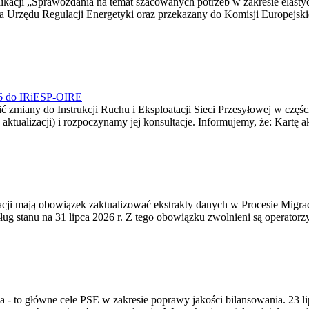
blikacji „Sprawozdania na temat szacowanych potrzeb w zakresie elast
sa Urzędu Regulacji Energetyki oraz przekazany do Komisji Europejs
026 do IRiESP-OIRE
 zmiany do Instrukcji Ruchu i Eksploatacji Sieci Przesyłowej w częśc
 aktualizacji) i rozpoczynamy jej konsultacje. Informujemy, że: Kartę 
gracji mają obowiązek zaktualizować ekstrakty danych w Procesie Migr
ug stanu na 31 lipca 2026 r. Z tego obowiązku zwolnieni są operator
ia - to główne cele PSE w zakresie poprawy jakości bilansowania. 23 