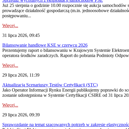
Sprzedaż wycofanych z eksploatacji samochodów PSE
Już 25 sierpnia o godzinie 10.00 rozpocznie się aukcja samochodów
prowadzące działalność gospodarczą (m.in. jednoosobowe działalnośc
postępowaniu...
Więcej...
31 lipca 2026, 09:45
Bilansowanie handlowe KSE w czerwcu 2026
Prezentujemy raport o bilansowaniu w Krajowym Systemie Elektroene
operatora środków zaradczych. Raport do pobrania Podmioty Odpowi
Więcej...
29 lipca 2026, 11:39
Aktualizacja Scenariuszy Testów Certyfikacji (STC)
Jako Operator Informacji Rynku Energii publikujemy poprawki do
zostanie udostępniona w Systemie Certyfikacji CSIRE od 31 lipca 202
Więcej...
29 lipca 2026, 09:39
Sprawozdanie na temat szacowanych potrzeb w zakresie elastycznośc