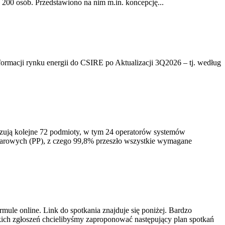
200 osób. Przedstawiono na nim m.in. koncepcję...
rmacji rynku energii do CSIRE po Aktualizacji 3Q2026 – tj. według
izują kolejne 72 podmioty, w tym 24 operatorów systemów
iarowych (PP), z czego 99,8% przeszło wszystkie wymagane
ule online. Link do spotkania znajduje się poniżej. Bardzo
ich zgłoszeń chcielibyśmy zaproponować następujący plan spotkań