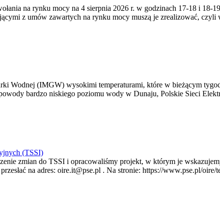
zywołania na rynku mocy na 4 sierpnia 2026 r. w godzinach 17-18 i 18
jącymi z umów zawartych na rynku mocy muszą je zrealizować, czyli
arki Wodnej (IMGW) wysokimi temperaturami, które w bieżącym tygod
powody bardzo niskiego poziomu wody w Dunaju, Polskie Sieci Elektr
yjnych (TSSI)
enie zmian do TSSI i opracowaliśmy projekt, w którym je wskazujemy
rzesłać na adres: oire.it@pse.pl . Na stronie: https://www.pse.pl/oir