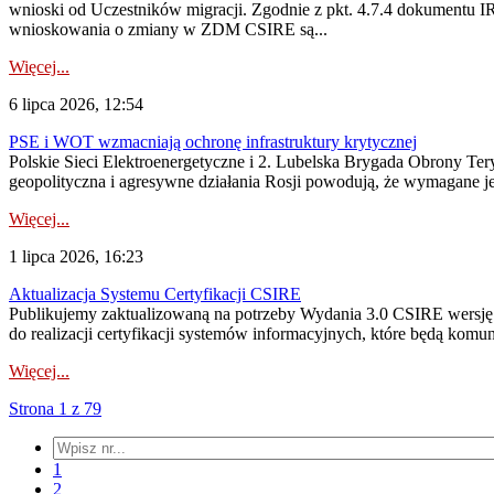
wnioski od Uczestników migracji. Zgodnie z pkt. 4.7.4 dokumentu I
wnioskowania o zmiany w ZDM CSIRE są...
Więcej...
6 lipca 2026, 12:54
PSE i WOT wzmacniają ochronę infrastruktury krytycznej
Polskie Sieci Elektroenergetyczne i 2. Lubelska Brygada Obrony Tery
geopolityczna i agresywne działania Rosji powodują, że wymagane je
Więcej...
1 lipca 2026, 16:23
Aktualizacja Systemu Certyfikacji CSIRE
Publikujemy zaktualizowaną na potrzeby Wydania 3.0 CSIRE wersję 
do realizacji certyfikacji systemów informacyjnych, które będą komu
Więcej...
Strona 1 z 79
1
2