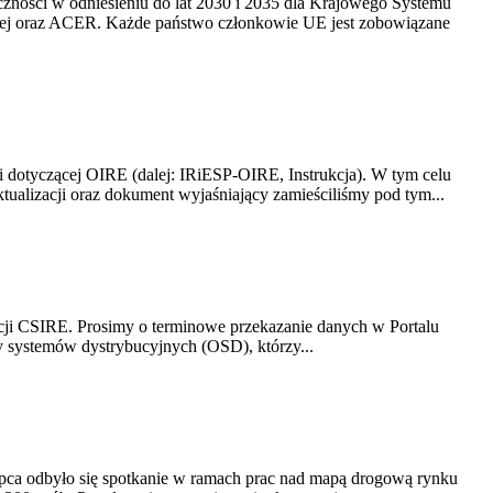
yczności w odniesieniu do lat 2030 i 2035 dla Krajowego Systemu
kiej oraz ACER. Każde państwo członkowie UE jest zobowiązane
i dotyczącej OIRE (dalej: IRiESP-OIRE, Instrukcja). W tym celu
aktualizacji oraz dokument wyjaśniający zamieściliśmy pod tym...
acji CSIRE. Prosimy o terminowe przekazanie danych w Portalu
zy systemów dystrybucyjnych (OSD), którzy...
lipca odbyło się spotkanie w ramach prac nad mapą drogową rynku