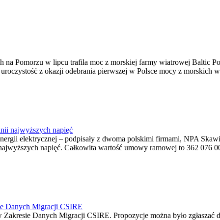
na Pomorzu w lipcu trafiła moc z morskiej farmy wiatrowej Baltic Pow
ę uroczystość z okazji odebrania pierwszej w Polsce mocy z morskich w
nii najwyższych napięć
o energii elektrycznej – podpisały z dwoma polskimi firmami, NPA S
jwyższych napięć. Całkowita wartość umowy ramowej to 362 076 000,0
ie Danych Migracji CSIRE
Zakresie Danych Migracji CSIRE. Propozycje można było zgłaszać d