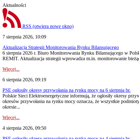
Aktualności
RSS
(otwiera nowe okno)
7 sierpnia 2026, 10:09
Aktualizacja Strategii Monitorowania Rynku Bilansującego
6 sierpnia 2026 r. Biuro Monitorowania Rynku Bilansującego w Polsk
REMIT. Aktualizacja strategii wprowadza m.in. monitorowanie bież
Więcej...
6 sierpnia 2026, 09:19
PSE ogłosiły okresy przywołania na rynku mocy na 6 sierpnia br.
Polskie Sieci Elektroenergetyczne informują, że ogłosiły okresy prz
okresów przywołania na rynku mocy oznacza, że wszystkie podmiot
okresie...
Więcej...
4 sierpnia 2026, 09:50
PSE ogłosiły okresy przywołania na rynku mocy na 4 sierpnia br.