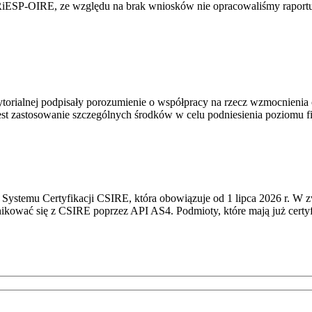
RiESP-OIRE, ze względu na brak wniosków nie opracowaliśmy raportu 
torialnej podpisały porozumienie o współpracy na rzecz wzmocnienia o
st zastosowanie szczególnych środków w celu podniesienia poziomu fizy
Systemu Certyfikacji CSIRE, która obowiązuje od 1 lipca 2026 r. W 
nikować się z CSIRE poprzez API AS4. Podmioty, które mają już certyf