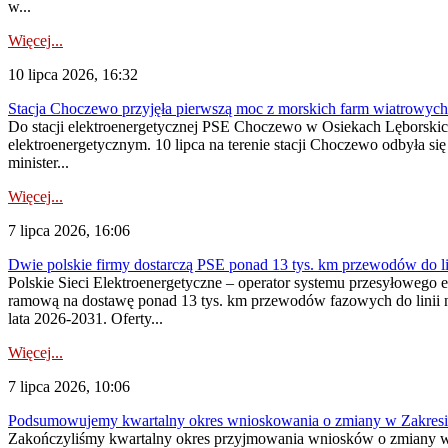
w...
Więcej...
10 lipca 2026, 16:32
Stacja Choczewo przyjęła pierwszą moc z morskich farm wiatrowych
Do stacji elektroenergetycznej PSE Choczewo w Osiekach Lęborskich 
elektroenergetycznym. 10 lipca na terenie stacji Choczewo odbyła si
minister...
Więcej...
7 lipca 2026, 16:06
Dwie polskie firmy dostarczą PSE ponad 13 tys. km przewodów do li
Polskie Sieci Elektroenergetyczne – operator systemu przesyłoweg
ramową na dostawę ponad 13 tys. km przewodów fazowych do linii na
lata 2026-2031. Oferty...
Więcej...
7 lipca 2026, 10:06
Podsumowujemy kwartalny okres wnioskowania o zmiany w Zakres
Zakończyliśmy kwartalny okres przyjmowania wniosków o zmiany w 