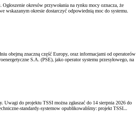
-19. Ogłoszenie okresów przywołania na rynku mocy oznacza, że
 we wskazanym okresie dostarczyć odpowiednią moc do systemu.
niu obejmą znaczną część Europy, oraz informacjami od operatorów
oenergetyczne S.A. (PSE), jako operator systemu przesyłowego, na
. Uwagi do projektu TSSI można zgłaszać do 14 sierpnia 2026 do
e/techniczne-standardy-systemow opublikowaliśmy: projekt TSSI...