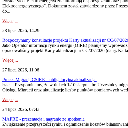
Polskie Sieci Elektroenergetyczne informują o sporządzeniu oraz pu
Elektroenergetycznego”. Dokument został zatwierdzony przez Preze
do...
Więcej...
28 lipca 2026, 14:29
Rozpoczynamy konsultacje projektu Karty aktualizacji nr CC/07/2
Jako Operator informacji rynku energii (OIRE) planujemy wprowadzić
opracowaliśmy projekt Karty aktualizacji nr CC/07/2026 (dalej: Karta
Więcej...
27 lipca 2026, 11:06
Proces Migracji CSIRE – obligatoryjna aktualizacja.
izacja. Przypominamy, że w dniach 1-10 sierpnia br. Uczestnicy mi
Obsługi Migracji oraz aktualizację liczby punktów pomiarowych wedł
Więcej...
24 lipca 2026, 07:43
MAPRE - prezentacja i nagranie ze spotkania
Zwiększenie przejrzystości rynku i ograniczenie kosztów bilansowan