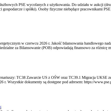
 służbowych PSE wycofanych z użytkowania. Do udziału w aukcji (dru
i gospodarcze i spółki). Osoby fizyczne niebędące pracownikami PSE i
rgetycznym w czerwcu 2026 r. Jakość bilansowania handlowego nadal 
edzialne za Bilansowanie (POB) odpowiadają finansowo za różnicę mię
 scenariuszy: TC38 Zawarcie US z OŚW oraz TC39.1 Migracja UKSE 
6 r. Wszystkie dokumenty są dostępne pod adresem: https://www.pse.pl/
i