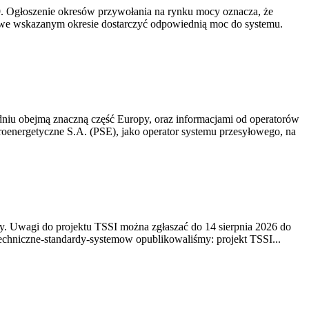
-19. Ogłoszenie okresów przywołania na rynku mocy oznacza, że
 we wskazanym okresie dostarczyć odpowiednią moc do systemu.
niu obejmą znaczną część Europy, oraz informacjami od operatorów
oenergetyczne S.A. (PSE), jako operator systemu przesyłowego, na
. Uwagi do projektu TSSI można zgłaszać do 14 sierpnia 2026 do
e/techniczne-standardy-systemow opublikowaliśmy: projekt TSSI...