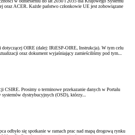
yczności w odniesieniu do lat 2030 i 2035 dla Krajowego Systemu
kiej oraz ACER. Każde państwo członkowie UE jest zobowiązane
i dotyczącej OIRE (dalej: IRiESP-OIRE, Instrukcja). W tym celu
aktualizacji oraz dokument wyjaśniający zamieściliśmy pod tym...
acji CSIRE. Prosimy o terminowe przekazanie danych w Portalu
zy systemów dystrybucyjnych (OSD), którzy...
lipca odbyło się spotkanie w ramach prac nad mapą drogową rynku