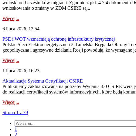
wnioski od Uczestników migracji. Zgodnie z pkt. 4.7.4 dokumentu I
wnioskowania o zmiany w ZDM CSIRE są...
Więcej...
6 lipca 2026, 12:54
PSE i WOT wzmacniają ochronę infrastruktury krytycznej
Polskie Sieci Elektroenergetyczne i 2. Lubelska Brygada Obrony Tery
geopolityczna i agresywne działania Rosji powodują, że wymagane je
Więcej...
1 lipca 2026, 16:23
Aktualizacja Systemu Certyfikacji CSIRE
Publikujemy zaktualizowaną na potrzeby Wydania 3.0 CSIRE wersję 
do realizacji certyfikacji systemów informacyjnych, które będą komu
Więcej...
Strona 1 z 79
1
2