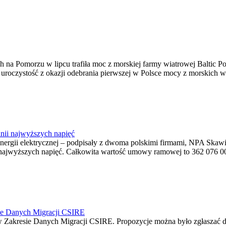
na Pomorzu w lipcu trafiła moc z morskiej farmy wiatrowej Baltic Pow
ę uroczystość z okazji odebrania pierwszej w Polsce mocy z morskich w
nii najwyższych napięć
o energii elektrycznej – podpisały z dwoma polskimi firmami, NPA S
jwyższych napięć. Całkowita wartość umowy ramowej to 362 076 000,0
ie Danych Migracji CSIRE
Zakresie Danych Migracji CSIRE. Propozycje można było zgłaszać d