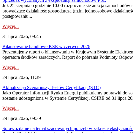
Sprzedaż wycofanych z eksploatacji samochodów PSE
Już 25 sierpnia o godzinie 10.00 rozpocznie się aukcja samochodów
prowadzące działalność gospodarczą (m.in. jednoosobowe działalnośc
postępowaniu...
Więcej...
31 lipca 2026, 09:45
Bilansowanie handlowe KSE w czerwcu 2026
Prezentujemy raport o bilansowaniu w Krajowym Systemie Elektroene
operatora środków zaradczych. Raport do pobrania Podmioty Odpowi
Więcej...
29 lipca 2026, 11:39
Aktualizacja Scenariuszy Testów Certyfikacji (STC)
Jako Operator Informacji Rynku Energii publikujemy poprawki do
zostanie udostępniona w Systemie Certyfikacji CSIRE od 31 lipca 202
Więcej...
29 lipca 2026, 09:39
Sprawozdanie na temat szacowanych potrzeb w zakresie elastycznośc