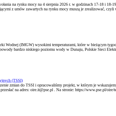
zywołania na rynku mocy na 4 sierpnia 2026 r. w godzinach 17-18 i 18
jącymi z umów zawartych na rynku mocy muszą je zrealizować, czyli
arki Wodnej (IMGW) wysokimi temperaturami, które w bieżącym tygod
powody bardzo niskiego poziomu wody w Dunaju, Polskie Sieci Elektr
yjnych (TSSI)
enie zmian do TSSI i opracowaliśmy projekt, w którym je wskazujemy
rzesłać na adres: oire.it@pse.pl . Na stronie: https://www.pse.pl/oir