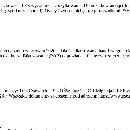
 służbowych PSE wycofanych z użytkowania. Do udziału w aukcji (dru
i gospodarcze i spółki). Osoby fizyczne niebędące pracownikami PSE i
rgetycznym w czerwcu 2026 r. Jakość bilansowania handlowego nadal 
edzialne za Bilansowanie (POB) odpowiadają finansowo za różnicę mię
 scenariuszy: TC38 Zawarcie US z OŚW oraz TC39.1 Migracja UKSE 
6 r. Wszystkie dokumenty są dostępne pod adresem: https://www.pse.pl/
i