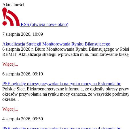
Aktualności
RSS
(otwiera nowe okno)
7 sierpnia 2026, 10:09
Aktualizacja Strategii Monitorowania Rynku Bilansującego
6 sierpnia 2026 r. Biuro Monitorowania Rynku Bilansującego w Polsk
REMIT. Aktualizacja strategii wprowadza m.in. monitorowanie bież
Więcej...
6 sierpnia 2026, 09:19
PSE ogłosiły okresy przywołania na rynku mocy na 6 sierpnia br.
Polskie Sieci Elektroenergetyczne informują, że ogłosiły okresy prz
okresów przywołania na rynku mocy oznacza, że wszystkie podmiot
okresie...
Więcej...
4 sierpnia 2026, 09:50
PSE ogłosiły okresy przywołania na rynku mocy na 4 sierpnia br.