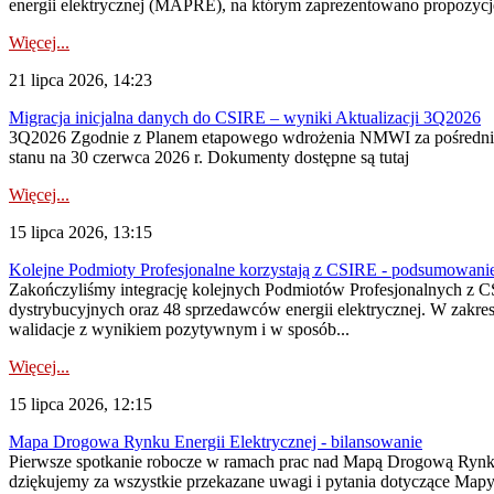
energii elektrycznej (MAPRE), na którym zaprezentowano propozycje
Więcej...
21 lipca 2026, 14:23
Migracja inicjalna danych do CSIRE – wyniki Aktualizacji 3Q2026
3Q2026 Zgodnie z Planem etapowego wdrożenia NMWI za pośrednictwe
stanu na 30 czerwca 2026 r. Dokumenty dostępne są tutaj
Więcej...
15 lipca 2026, 13:15
Kolejne Podmioty Profesjonalne korzystają z CSIRE - podsumowani
Zakończyliśmy integrację kolejnych Podmiotów Profesjonalnych z C
dystrybucyjnych oraz 48 sprzedawców energii elektrycznej. W zakr
walidacje z wynikiem pozytywnym i w sposób...
Więcej...
15 lipca 2026, 12:15
Mapa Drogowa Rynku Energii Elektrycznej - bilansowanie
Pierwsze spotkanie robocze w ramach prac nad Mapą Drogową Rynku En
dziękujemy za wszystkie przekazane uwagi i pytania dotyczące Map