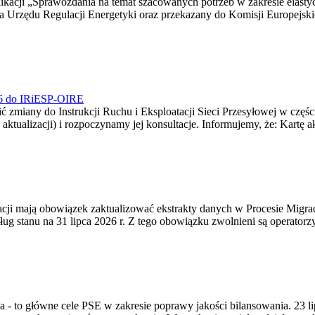
blikacji „Sprawozdania na temat szacowanych potrzeb w zakresie elast
sa Urzędu Regulacji Energetyki oraz przekazany do Komisji Europejs
026 do IRiESP-OIRE
 zmiany do Instrukcji Ruchu i Eksploatacji Sieci Przesyłowej w częśc
 aktualizacji) i rozpoczynamy jej konsultacje. Informujemy, że: Kartę 
gracji mają obowiązek zaktualizować ekstrakty danych w Procesie Migr
ug stanu na 31 lipca 2026 r. Z tego obowiązku zwolnieni są operator
ia - to główne cele PSE w zakresie poprawy jakości bilansowania. 23 