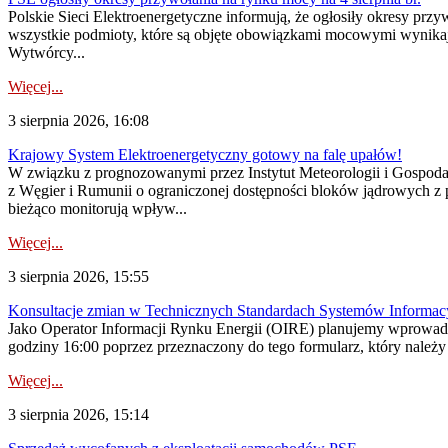
Polskie Sieci Elektroenergetyczne informują, że ogłosiły okresy pr
wszystkie podmioty, które są objęte obowiązkami mocowymi wynika
Wytwórcy...
Więcej...
3 sierpnia 2026, 16:08
Krajowy System Elektroenergetyczny gotowy na falę upałów!
W związku z prognozowanymi przez Instytut Meteorologii i Gospod
z Węgier i Rumunii o ograniczonej dostępności bloków jądrowych z 
bieżąco monitorują wpływ...
Więcej...
3 sierpnia 2026, 15:55
Konsultacje zmian w Technicznych Standardach Systemów Informac
Jako Operator Informacji Rynku Energii (OIRE) planujemy wprowadz
godziny 16:00 poprzez przeznaczony do tego formularz, który należy p
Więcej...
3 sierpnia 2026, 15:14