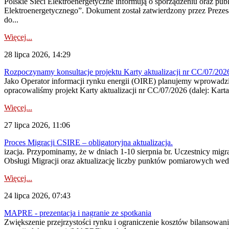
Polskie Sieci Elektroenergetyczne informują o sporządzeniu oraz pu
Elektroenergetycznego”. Dokument został zatwierdzony przez Preze
do...
Więcej...
28 lipca 2026, 14:29
Rozpoczynamy konsultacje projektu Karty aktualizacji nr CC/07/2
Jako Operator informacji rynku energii (OIRE) planujemy wprowadzić
opracowaliśmy projekt Karty aktualizacji nr CC/07/2026 (dalej: Karta
Więcej...
27 lipca 2026, 11:06
Proces Migracji CSIRE – obligatoryjna aktualizacja.
izacja. Przypominamy, że w dniach 1-10 sierpnia br. Uczestnicy mi
Obsługi Migracji oraz aktualizację liczby punktów pomiarowych wedł
Więcej...
24 lipca 2026, 07:43
MAPRE - prezentacja i nagranie ze spotkania
Zwiększenie przejrzystości rynku i ograniczenie kosztów bilansowan