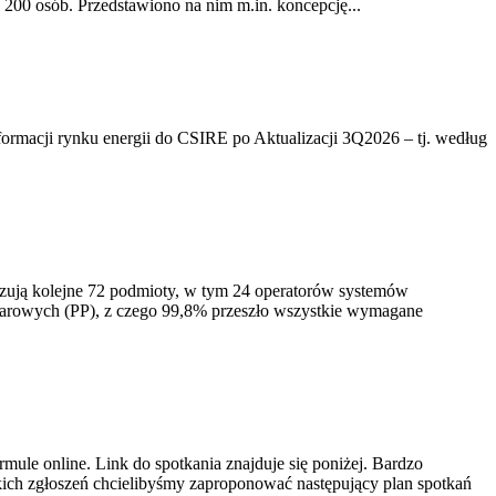
200 osób. Przedstawiono na nim m.in. koncepcję...
rmacji rynku energii do CSIRE po Aktualizacji 3Q2026 – tj. według
izują kolejne 72 podmioty, w tym 24 operatorów systemów
iarowych (PP), z czego 99,8% przeszło wszystkie wymagane
ule online. Link do spotkania znajduje się poniżej. Bardzo
ich zgłoszeń chcielibyśmy zaproponować następujący plan spotkań