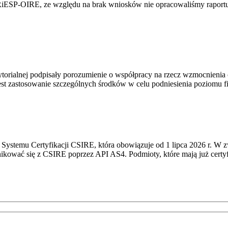
RiESP-OIRE, ze względu na brak wniosków nie opracowaliśmy raportu 
torialnej podpisały porozumienie o współpracy na rzecz wzmocnienia o
st zastosowanie szczególnych środków w celu podniesienia poziomu fizy
Systemu Certyfikacji CSIRE, która obowiązuje od 1 lipca 2026 r. W 
nikować się z CSIRE poprzez API AS4. Podmioty, które mają już certyf