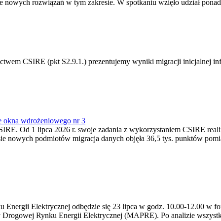
 nowych rozwiązań w tym zakresie. W spotkaniu wzięło udział ponad 
m CSIRE (pkt S2.9.1.) prezentujemy wyniki migracji inicjalnej info
e okna wdrożeniowego nr 3
SIRE. Od 1 lipca 2026 r. swoje zadania z wykorzystaniem CSIRE real
esie nowych podmiotów migracja danych objęła 36,5 tys. punktów pom
ergii Elektrycznej odbędzie się 23 lipca w godz. 10.00-12.00 w form
y Drogowej Rynku Energii Elektrycznej (MAPRE). Po analizie wszystk