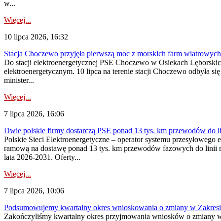
w...
Więcej...
10 lipca 2026, 16:32
Stacja Choczewo przyjęła pierwszą moc z morskich farm wiatrowych
Do stacji elektroenergetycznej PSE Choczewo w Osiekach Lęborskich 
elektroenergetycznym. 10 lipca na terenie stacji Choczewo odbyła si
minister...
Więcej...
7 lipca 2026, 16:06
Dwie polskie firmy dostarczą PSE ponad 13 tys. km przewodów do li
Polskie Sieci Elektroenergetyczne – operator systemu przesyłoweg
ramową na dostawę ponad 13 tys. km przewodów fazowych do linii na
lata 2026-2031. Oferty...
Więcej...
7 lipca 2026, 10:06
Podsumowujemy kwartalny okres wnioskowania o zmiany w Zakres
Zakończyliśmy kwartalny okres przyjmowania wniosków o zmiany w 