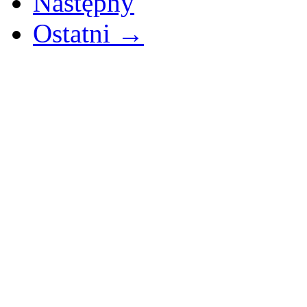
Następny
Ostatni →