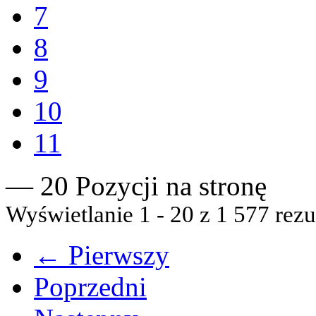
7
8
9
10
11
— 20 Pozycji na stronę
Wyświetlanie 1 - 20 z 1 577 rezu
← Pierwszy
Poprzedni