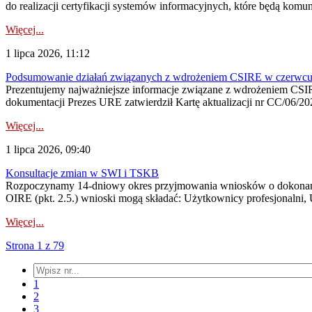
do realizacji certyfikacji systemów informacyjnych, które będą komu
Więcej...
1 lipca 2026, 11:12
Podsumowanie działań związanych z wdrożeniem CSIRE w czerwc
Prezentujemy najważniejsze informacje związane z wdrożeniem CSIRE
dokumentacji Prezes URE zatwierdził Kartę aktualizacji nr CC/06/202
Więcej...
1 lipca 2026, 09:40
Konsultacje zmian w SWI i TSKB
Rozpoczynamy 14-dniowy okres przyjmowania wniosków o dokonani
OIRE (pkt. 2.5.) wnioski mogą składać: Użytkownicy profesjonalni, 
Więcej...
Strona 1 z 79
1
2
3