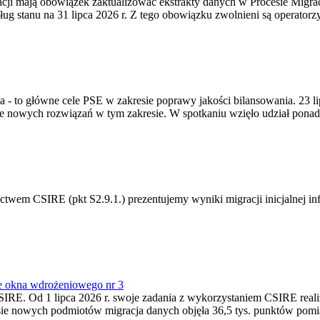
gracji mają obowiązek zaktualizować ekstrakty danych w Procesie Migr
ug stanu na 31 lipca 2026 r. Z tego obowiązku zwolnieni są operator
ia - to główne cele PSE w zakresie poprawy jakości bilansowania. 23 
 nowych rozwiązań w tym zakresie. W spotkaniu wzięło udział ponad 
m CSIRE (pkt S2.9.1.) prezentujemy wyniki migracji inicjalnej info
e okna wdrożeniowego nr 3
SIRE. Od 1 lipca 2026 r. swoje zadania z wykorzystaniem CSIRE real
esie nowych podmiotów migracja danych objęła 36,5 tys. punktów pom