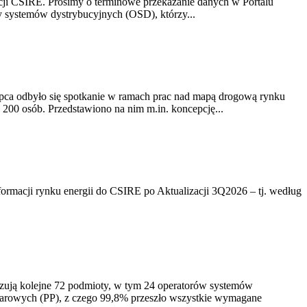
acji CSIRE. Prosimy o terminowe przekazanie danych w Portalu
zy systemów dystrybucyjnych (OSD), którzy...
lipca odbyło się spotkanie w ramach prac nad mapą drogową rynku
200 osób. Przedstawiono na nim m.in. koncepcję...
rmacji rynku energii do CSIRE po Aktualizacji 3Q2026 – tj. według
izują kolejne 72 podmioty, w tym 24 operatorów systemów
iarowych (PP), z czego 99,8% przeszło wszystkie wymagane