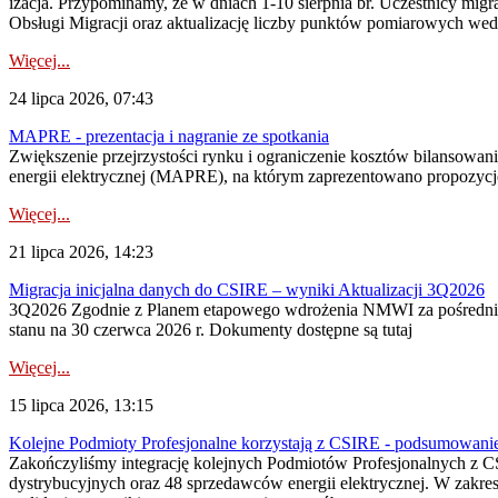
izacja. Przypominamy, że w dniach 1-10 sierpnia br. Uczestnicy mi
Obsługi Migracji oraz aktualizację liczby punktów pomiarowych wedł
Więcej...
24 lipca 2026, 07:43
MAPRE - prezentacja i nagranie ze spotkania
Zwiększenie przejrzystości rynku i ograniczenie kosztów bilansowan
energii elektrycznej (MAPRE), na którym zaprezentowano propozycje
Więcej...
21 lipca 2026, 14:23
Migracja inicjalna danych do CSIRE – wyniki Aktualizacji 3Q2026
3Q2026 Zgodnie z Planem etapowego wdrożenia NMWI za pośrednictwe
stanu na 30 czerwca 2026 r. Dokumenty dostępne są tutaj
Więcej...
15 lipca 2026, 13:15
Kolejne Podmioty Profesjonalne korzystają z CSIRE - podsumowani
Zakończyliśmy integrację kolejnych Podmiotów Profesjonalnych z C
dystrybucyjnych oraz 48 sprzedawców energii elektrycznej. W zakr