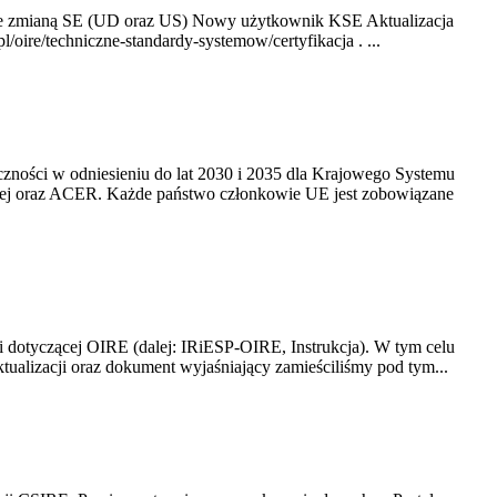
ze zmianą SE (UD oraz US) Nowy użytkownik KSE Aktualizacja
oire/techniczne-standardy-systemow/certyfikacja . ...
yczności w odniesieniu do lat 2030 i 2035 dla Krajowego Systemu
kiej oraz ACER. Każde państwo członkowie UE jest zobowiązane
i dotyczącej OIRE (dalej: IRiESP-OIRE, Instrukcja). W tym celu
aktualizacji oraz dokument wyjaśniający zamieściliśmy pod tym...