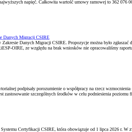
jwyższych napięć. Całkowita wartość umowy ramowej to 362 076 000,0
ie Danych Migracji CSIRE
Zakresie Danych Migracji CSIRE. Propozycje można było zgłaszać d
RiESP-OIRE, ze względu na brak wniosków nie opracowaliśmy raportu 
torialnej podpisały porozumienie o współpracy na rzecz wzmocnienia o
st zastosowanie szczególnych środków w celu podniesienia poziomu fizy
Systemu Certyfikacji CSIRE, która obowiązuje od 1 lipca 2026 r. W 