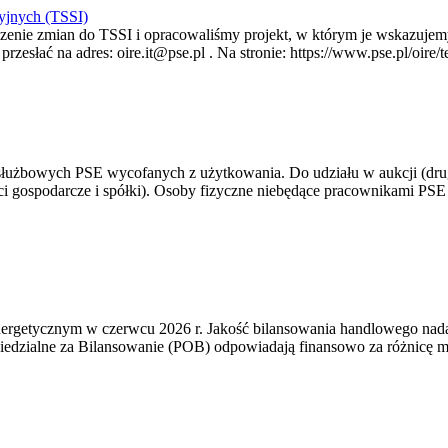
yjnych (TSSI)
enie zmian do TSSI i opracowaliśmy projekt, w którym je wskazujemy
rzesłać na adres: oire.it@pse.pl . Na stronie: https://www.pse.pl/oir
 służbowych PSE wycofanych z użytkowania. Do udziału w aukcji (dru
i gospodarcze i spółki). Osoby fizyczne niebędące pracownikami PSE i
rgetycznym w czerwcu 2026 r. Jakość bilansowania handlowego nadal 
edzialne za Bilansowanie (POB) odpowiadają finansowo za różnicę mię