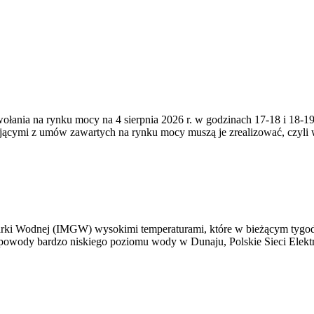
zywołania na rynku mocy na 4 sierpnia 2026 r. w godzinach 17-18 i 18
jącymi z umów zawartych na rynku mocy muszą je zrealizować, czyli
arki Wodnej (IMGW) wysokimi temperaturami, które w bieżącym tygod
powody bardzo niskiego poziomu wody w Dunaju, Polskie Sieci Elektr