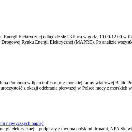
ergii Elektrycznej odbędzie się 23 lipca w godz. 10.00-12.00 w form
y Drogowej Rynku Energii Elektrycznej (MAPRE). Po analizie wszystk
na Pomorzu w lipcu trafiła moc z morskiej farmy wiatrowej Baltic Pow
ę uroczystość z okazji odebrania pierwszej w Polsce mocy z morskich w
nii najwyższych napięć
o energii elektrycznej – podpisały z dwoma polskimi firmami, NPA S