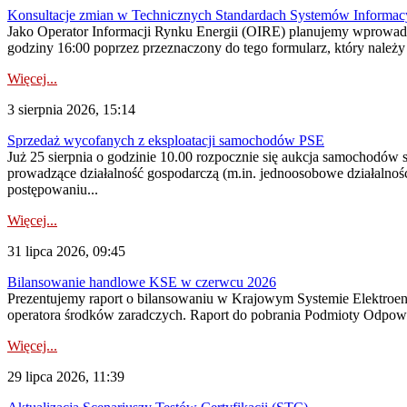
Konsultacje zmian w Technicznych Standardach Systemów Informac
Jako Operator Informacji Rynku Energii (OIRE) planujemy wprowadz
godziny 16:00 poprzez przeznaczony do tego formularz, który należy p
Więcej...
3 sierpnia 2026, 15:14
Sprzedaż wycofanych z eksploatacji samochodów PSE
Już 25 sierpnia o godzinie 10.00 rozpocznie się aukcja samochodów
prowadzące działalność gospodarczą (m.in. jednoosobowe działalnośc
postępowaniu...
Więcej...
31 lipca 2026, 09:45
Bilansowanie handlowe KSE w czerwcu 2026
Prezentujemy raport o bilansowaniu w Krajowym Systemie Elektroene
operatora środków zaradczych. Raport do pobrania Podmioty Odpowi
Więcej...
29 lipca 2026, 11:39