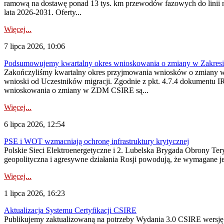
ramową na dostawę ponad 13 tys. km przewodów fazowych do linii na
lata 2026-2031. Oferty...
Więcej...
7 lipca 2026, 10:06
Podsumowujemy kwartalny okres wnioskowania o zmiany w Zakres
Zakończyliśmy kwartalny okres przyjmowania wniosków o zmiany w 
wnioski od Uczestników migracji. Zgodnie z pkt. 4.7.4 dokumentu I
wnioskowania o zmiany w ZDM CSIRE są...
Więcej...
6 lipca 2026, 12:54
PSE i WOT wzmacniają ochronę infrastruktury krytycznej
Polskie Sieci Elektroenergetyczne i 2. Lubelska Brygada Obrony Tery
geopolityczna i agresywne działania Rosji powodują, że wymagane je
Więcej...
1 lipca 2026, 16:23
Aktualizacja Systemu Certyfikacji CSIRE
Publikujemy zaktualizowaną na potrzeby Wydania 3.0 CSIRE wersję 