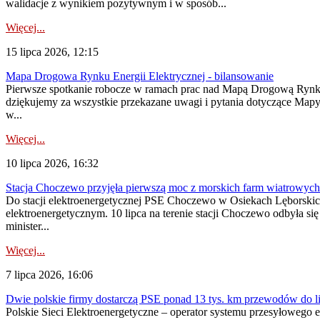
walidacje z wynikiem pozytywnym i w sposób...
Więcej...
15 lipca 2026, 12:15
Mapa Drogowa Rynku Energii Elektrycznej - bilansowanie
Pierwsze spotkanie robocze w ramach prac nad Mapą Drogową Rynku En
dziękujemy za wszystkie przekazane uwagi i pytania dotyczące Map
w...
Więcej...
10 lipca 2026, 16:32
Stacja Choczewo przyjęła pierwszą moc z morskich farm wiatrowych
Do stacji elektroenergetycznej PSE Choczewo w Osiekach Lęborskich 
elektroenergetycznym. 10 lipca na terenie stacji Choczewo odbyła si
minister...
Więcej...
7 lipca 2026, 16:06
Dwie polskie firmy dostarczą PSE ponad 13 tys. km przewodów do li
Polskie Sieci Elektroenergetyczne – operator systemu przesyłoweg