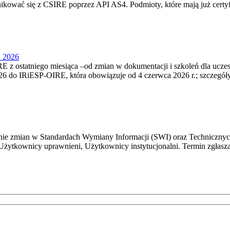
nikować się z CSIRE poprzez API AS4. Podmioty, które mają już certyf
u 2026
 z ostatniego miesiąca –od zmian w dokumentacji i szkoleń dla ucze
6 do IRiESP‑OIRE, która obowiązuje od 4 czerwca 2026 r.; szczegóły i
e zmian w Standardach Wymiany Informacji (SWI) oraz Technicznyc
Użytkownicy uprawnieni, Użytkownicy instytucjonalni. Termin zgłasza