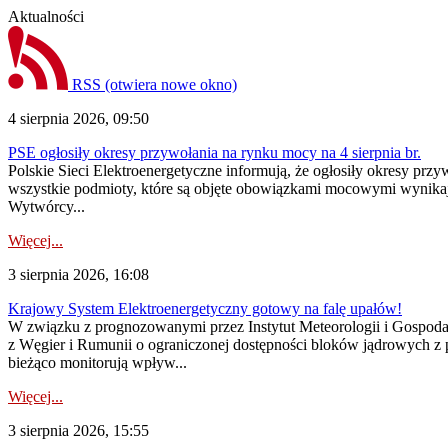
Aktualności
RSS
(otwiera nowe okno)
4 sierpnia 2026, 09:50
PSE ogłosiły okresy przywołania na rynku mocy na 4 sierpnia br.
Polskie Sieci Elektroenergetyczne informują, że ogłosiły okresy pr
wszystkie podmioty, które są objęte obowiązkami mocowymi wynika
Wytwórcy...
Więcej...
3 sierpnia 2026, 16:08
Krajowy System Elektroenergetyczny gotowy na falę upałów!
W związku z prognozowanymi przez Instytut Meteorologii i Gospod
z Węgier i Rumunii o ograniczonej dostępności bloków jądrowych z 
bieżąco monitorują wpływ...
Więcej...
3 sierpnia 2026, 15:55