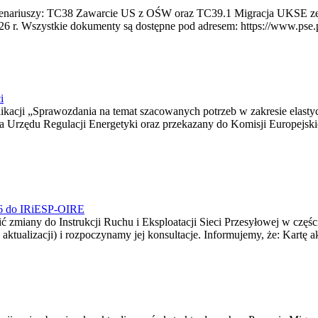
 scenariuszy: TC38 Zawarcie US z OŚW oraz TC39.1 Migracja UKSE 
6 r. Wszystkie dokumenty są dostępne pod adresem: https://www.pse.pl/
i
blikacji „Sprawozdania na temat szacowanych potrzeb w zakresie elast
sa Urzędu Regulacji Energetyki oraz przekazany do Komisji Europejs
026 do IRiESP-OIRE
 zmiany do Instrukcji Ruchu i Eksploatacji Sieci Przesyłowej w częśc
 aktualizacji) i rozpoczynamy jej konsultacje. Informujemy, że: Kartę 