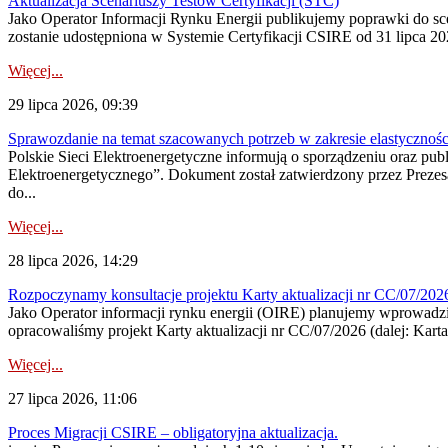
Aktualizacja Scenariuszy Testów Certyfikacji (STC)
Jako Operator Informacji Rynku Energii publikujemy poprawki do
zostanie udostępniona w Systemie Certyfikacji CSIRE od 31 lipca 202
Więcej...
29 lipca 2026, 09:39
Sprawozdanie na temat szacowanych potrzeb w zakresie elastycznośc
Polskie Sieci Elektroenergetyczne informują o sporządzeniu oraz pu
Elektroenergetycznego”. Dokument został zatwierdzony przez Preze
do...
Więcej...
28 lipca 2026, 14:29
Rozpoczynamy konsultacje projektu Karty aktualizacji nr CC/07/2
Jako Operator informacji rynku energii (OIRE) planujemy wprowadzić
opracowaliśmy projekt Karty aktualizacji nr CC/07/2026 (dalej: Karta
Więcej...
27 lipca 2026, 11:06
Proces Migracji CSIRE – obligatoryjna aktualizacja.