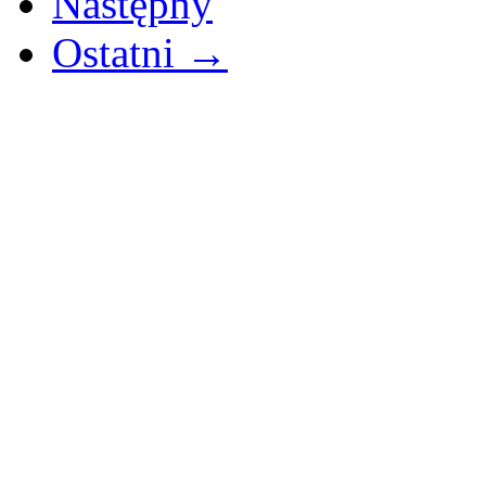
Następny
Ostatni →