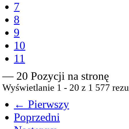
7
8
9
10
11
— 20 Pozycji na stronę
Wyświetlanie 1 - 20 z 1 577 rezu
← Pierwszy
Poprzedni