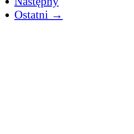
Następny
Ostatni →