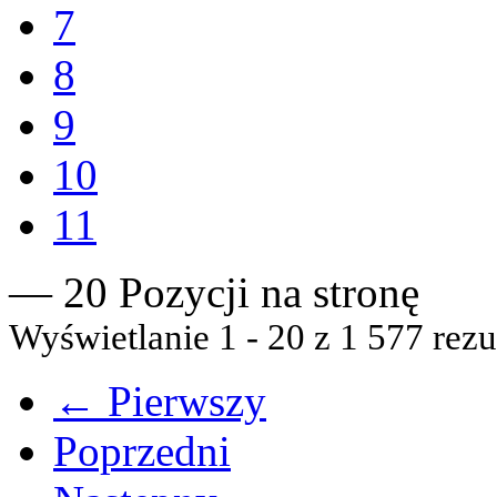
7
8
9
10
11
— 20 Pozycji na stronę
Wyświetlanie 1 - 20 z 1 577 rezu
← Pierwszy
Poprzedni