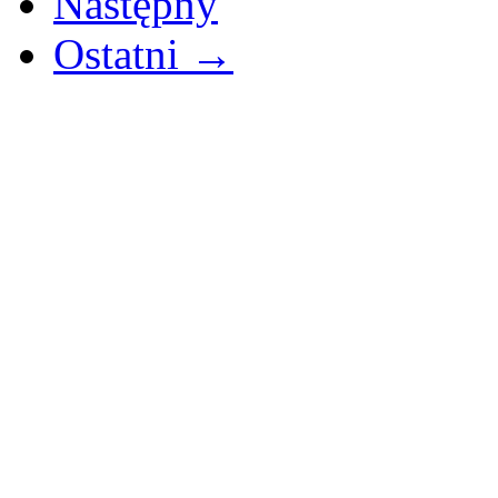
Następny
Ostatni →