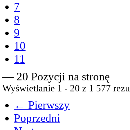
7
8
9
10
11
— 20 Pozycji na stronę
Wyświetlanie 1 - 20 z 1 577 rezu
← Pierwszy
Poprzedni