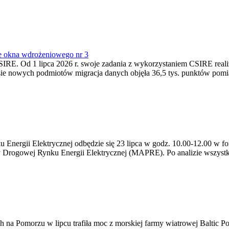
e okna wdrożeniowego nr 3
SIRE. Od 1 lipca 2026 r. swoje zadania z wykorzystaniem CSIRE real
esie nowych podmiotów migracja danych objęła 36,5 tys. punktów pom
ergii Elektrycznej odbędzie się 23 lipca w godz. 10.00-12.00 w form
y Drogowej Rynku Energii Elektrycznej (MAPRE). Po analizie wszystk
na Pomorzu w lipcu trafiła moc z morskiej farmy wiatrowej Baltic Pow