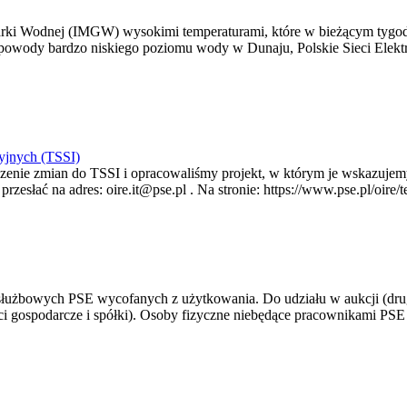
arki Wodnej (IMGW) wysokimi temperaturami, które w bieżącym tygod
powody bardzo niskiego poziomu wody w Dunaju, Polskie Sieci Elektr
yjnych (TSSI)
enie zmian do TSSI i opracowaliśmy projekt, w którym je wskazujemy
rzesłać na adres: oire.it@pse.pl . Na stronie: https://www.pse.pl/oir
 służbowych PSE wycofanych z użytkowania. Do udziału w aukcji (dru
i gospodarcze i spółki). Osoby fizyczne niebędące pracownikami PSE i