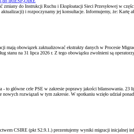
026 do IRiESP-OIRE
 zmiany do Instrukcji Ruchu i Eksploatacji Sieci Przesyłowej w częśc
 aktualizacji) i rozpoczynamy jej konsultacje. Informujemy, że: Kartę 
gracji mają obowiązek zaktualizować ekstrakty danych w Procesie Migr
ug stanu na 31 lipca 2026 r. Z tego obowiązku zwolnieni są operator
ia - to główne cele PSE w zakresie poprawy jakości bilansowania. 23 
 nowych rozwiązań w tym zakresie. W spotkaniu wzięło udział ponad 
m CSIRE (pkt S2.9.1.) prezentujemy wyniki migracji inicjalnej info