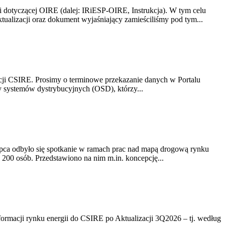
i dotyczącej OIRE (dalej: IRiESP-OIRE, Instrukcja). W tym celu
aktualizacji oraz dokument wyjaśniający zamieściliśmy pod tym...
acji CSIRE. Prosimy o terminowe przekazanie danych w Portalu
zy systemów dystrybucyjnych (OSD), którzy...
lipca odbyło się spotkanie w ramach prac nad mapą drogową rynku
200 osób. Przedstawiono na nim m.in. koncepcję...
rmacji rynku energii do CSIRE po Aktualizacji 3Q2026 – tj. według