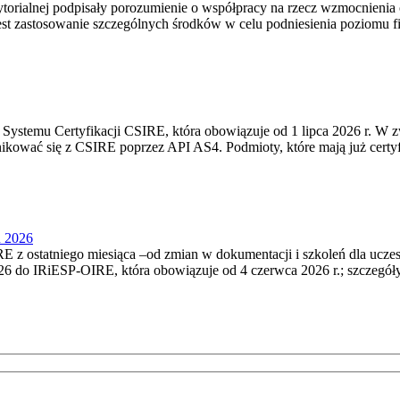
torialnej podpisały porozumienie o współpracy na rzecz wzmocnienia o
st zastosowanie szczególnych środków w celu podniesienia poziomu fizy
Systemu Certyfikacji CSIRE, która obowiązuje od 1 lipca 2026 r. W 
nikować się z CSIRE poprzez API AS4. Podmioty, które mają już certyf
u 2026
 z ostatniego miesiąca –od zmian w dokumentacji i szkoleń dla ucze
6 do IRiESP‑OIRE, która obowiązuje od 4 czerwca 2026 r.; szczegóły i