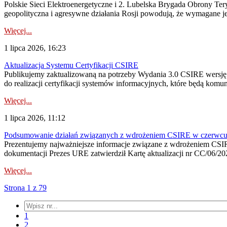
Polskie Sieci Elektroenergetyczne i 2. Lubelska Brygada Obrony Tery
geopolityczna i agresywne działania Rosji powodują, że wymagane je
Więcej...
1 lipca 2026, 16:23
Aktualizacja Systemu Certyfikacji CSIRE
Publikujemy zaktualizowaną na potrzeby Wydania 3.0 CSIRE wersję 
do realizacji certyfikacji systemów informacyjnych, które będą komu
Więcej...
1 lipca 2026, 11:12
Podsumowanie działań związanych z wdrożeniem CSIRE w czerwc
Prezentujemy najważniejsze informacje związane z wdrożeniem CSIRE
dokumentacji Prezes URE zatwierdził Kartę aktualizacji nr CC/06/202
Więcej...
Strona 1 z 79
1
2