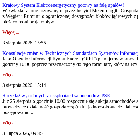
Krajowy System Elektroenergetyczny gotowy na falę upałów!
W związku z prognozowanymi przez Instytut Meteorologii i Gospod
z Węgier i Rumunii o ograniczonej dostępności bloków jądrowych z 
bieżąco monitorują wpływ...
Więcej...
3 sierpnia 2026, 15:55
Konsultacje zmian w Technicznych Standardach Systemów Informac
Jako Operator Informacji Rynku Energii (OIRE) planujemy wprowadz
godziny 16:00 poprzez przeznaczony do tego formularz, który należy p
Więcej...
3 sierpnia 2026, 15:14
Sprzedaż wycofanych z eksploatacji samochodów PSE
Już 25 sierpnia o godzinie 10.00 rozpocznie się aukcja samochodów
prowadzące działalność gospodarczą (m.in. jednoosobowe działalnośc
postępowaniu...
Więcej...
31 lipca 2026, 09:45