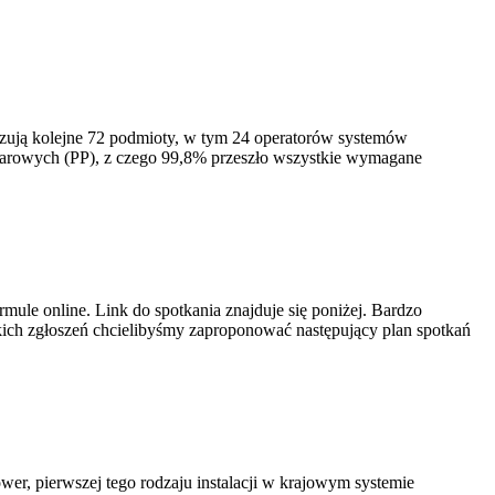
izują kolejne 72 podmioty, w tym 24 operatorów systemów
iarowych (PP), z czego 99,8% przeszło wszystkie wymagane
ule online. Link do spotkania znajduje się poniżej. Bardzo
ich zgłoszeń chcielibyśmy zaproponować następujący plan spotkań
er, pierwszej tego rodzaju instalacji w krajowym systemie