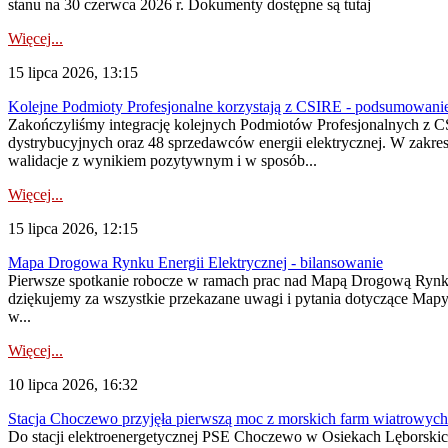
stanu na 30 czerwca 2026 r. Dokumenty dostępne są tutaj
Więcej...
15 lipca 2026, 13:15
Kolejne Podmioty Profesjonalne korzystają z CSIRE - podsumowani
Zakończyliśmy integrację kolejnych Podmiotów Profesjonalnych z C
dystrybucyjnych oraz 48 sprzedawców energii elektrycznej. W zakr
walidacje z wynikiem pozytywnym i w sposób...
Więcej...
15 lipca 2026, 12:15
Mapa Drogowa Rynku Energii Elektrycznej - bilansowanie
Pierwsze spotkanie robocze w ramach prac nad Mapą Drogową Rynku En
dziękujemy za wszystkie przekazane uwagi i pytania dotyczące Map
w...
Więcej...
10 lipca 2026, 16:32
Stacja Choczewo przyjęła pierwszą moc z morskich farm wiatrowych
Do stacji elektroenergetycznej PSE Choczewo w Osiekach Lęborskich 