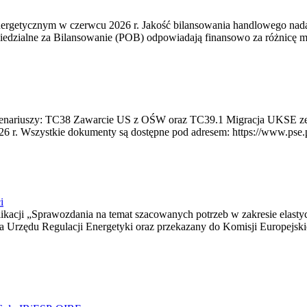
rgetycznym w czerwcu 2026 r. Jakość bilansowania handlowego nadal 
edzialne za Bilansowanie (POB) odpowiadają finansowo za różnicę mię
 scenariuszy: TC38 Zawarcie US z OŚW oraz TC39.1 Migracja UKSE 
6 r. Wszystkie dokumenty są dostępne pod adresem: https://www.pse.pl/
i
blikacji „Sprawozdania na temat szacowanych potrzeb w zakresie elast
sa Urzędu Regulacji Energetyki oraz przekazany do Komisji Europejs