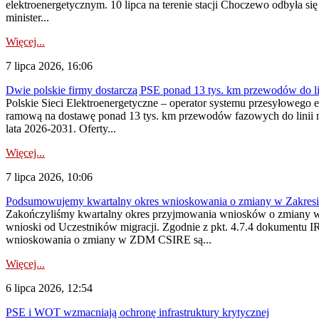
elektroenergetycznym. 10 lipca na terenie stacji Choczewo odbyła si
minister...
Więcej...
7 lipca 2026, 16:06
Dwie polskie firmy dostarczą PSE ponad 13 tys. km przewodów do li
Polskie Sieci Elektroenergetyczne – operator systemu przesyłoweg
ramową na dostawę ponad 13 tys. km przewodów fazowych do linii na
lata 2026-2031. Oferty...
Więcej...
7 lipca 2026, 10:06
Podsumowujemy kwartalny okres wnioskowania o zmiany w Zakres
Zakończyliśmy kwartalny okres przyjmowania wniosków o zmiany w 
wnioski od Uczestników migracji. Zgodnie z pkt. 4.7.4 dokumentu I
wnioskowania o zmiany w ZDM CSIRE są...
Więcej...
6 lipca 2026, 12:54
PSE i WOT wzmacniają ochronę infrastruktury krytycznej