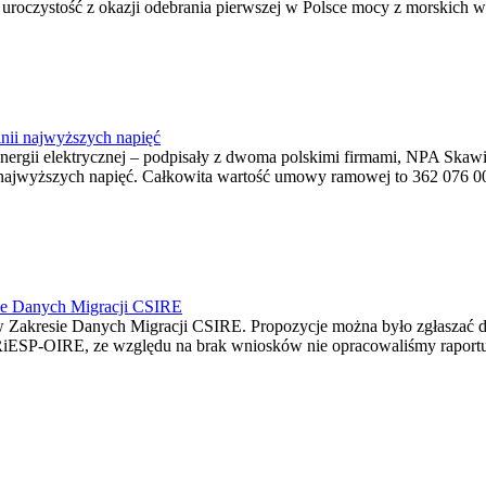
ę uroczystość z okazji odebrania pierwszej w Polsce mocy z morskich w
nii najwyższych napięć
o energii elektrycznej – podpisały z dwoma polskimi firmami, NPA S
jwyższych napięć. Całkowita wartość umowy ramowej to 362 076 000,0
ie Danych Migracji CSIRE
Zakresie Danych Migracji CSIRE. Propozycje można było zgłaszać d
RiESP-OIRE, ze względu na brak wniosków nie opracowaliśmy raportu 