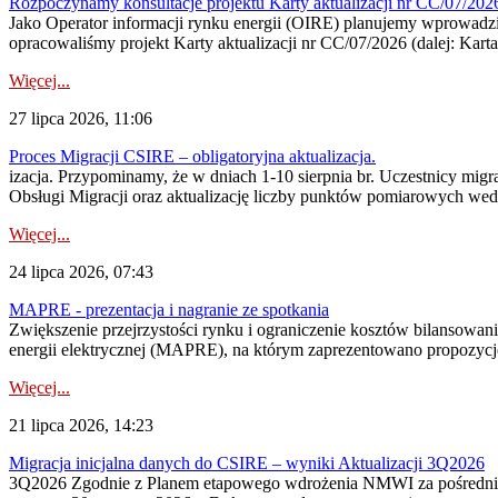
Rozpoczynamy konsultacje projektu Karty aktualizacji nr CC/07/2
Jako Operator informacji rynku energii (OIRE) planujemy wprowadzić
opracowaliśmy projekt Karty aktualizacji nr CC/07/2026 (dalej: Karta
Więcej...
27 lipca 2026, 11:06
Proces Migracji CSIRE – obligatoryjna aktualizacja.
izacja. Przypominamy, że w dniach 1-10 sierpnia br. Uczestnicy mi
Obsługi Migracji oraz aktualizację liczby punktów pomiarowych wedł
Więcej...
24 lipca 2026, 07:43
MAPRE - prezentacja i nagranie ze spotkania
Zwiększenie przejrzystości rynku i ograniczenie kosztów bilansowan
energii elektrycznej (MAPRE), na którym zaprezentowano propozycje
Więcej...
21 lipca 2026, 14:23
Migracja inicjalna danych do CSIRE – wyniki Aktualizacji 3Q2026
3Q2026 Zgodnie z Planem etapowego wdrożenia NMWI za pośrednictwe