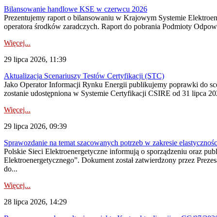
Bilansowanie handlowe KSE w czerwcu 2026
Prezentujemy raport o bilansowaniu w Krajowym Systemie Elektroene
operatora środków zaradczych. Raport do pobrania Podmioty Odpowi
Więcej...
29 lipca 2026, 11:39
Aktualizacja Scenariuszy Testów Certyfikacji (STC)
Jako Operator Informacji Rynku Energii publikujemy poprawki do
zostanie udostępniona w Systemie Certyfikacji CSIRE od 31 lipca 202
Więcej...
29 lipca 2026, 09:39
Sprawozdanie na temat szacowanych potrzeb w zakresie elastycznośc
Polskie Sieci Elektroenergetyczne informują o sporządzeniu oraz pu
Elektroenergetycznego”. Dokument został zatwierdzony przez Preze
do...
Więcej...
28 lipca 2026, 14:29