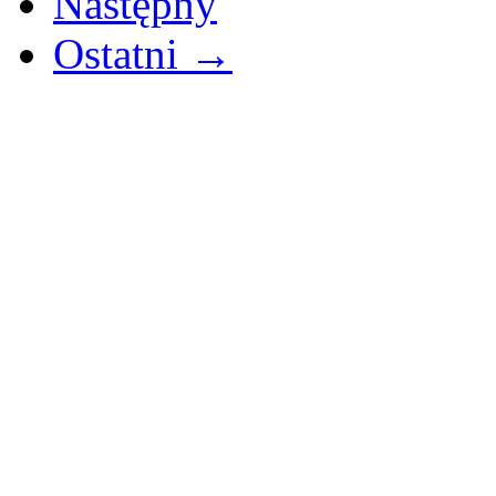
Następny
Ostatni →