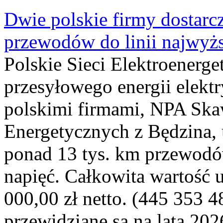
Dwie polskie firmy dostarc
przewodów do linii najwyż
Polskie Sieci Elektroenerge
przesyłowego energii elekt
polskimi firmami, NPA Sk
Energetycznych z Będzina
ponad 13 tys. km przewodó
napięć. Całkowita wartość
000,00 zł netto. (445 353 4
przewidziane są na lata 202