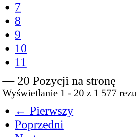
7
8
9
10
11
— 20 Pozycji na stronę
Wyświetlanie 1 - 20 z 1 577 rezu
← Pierwszy
Poprzedni