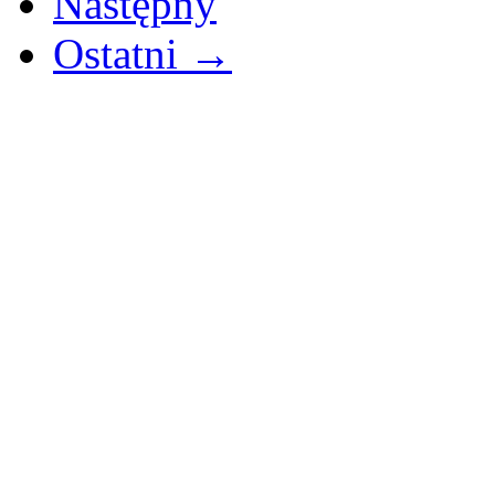
Następny
Ostatni →