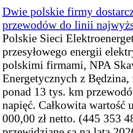
Dwie polskie firmy dostarc
przewodów do linii najwyż
Polskie Sieci Elektroenerge
przesyłowego energii elekt
polskimi firmami, NPA Sk
Energetycznych z Będzina
ponad 13 tys. km przewodó
napięć. Całkowita wartość
000,00 zł netto. (445 353 4
przewidziane są na lata 202