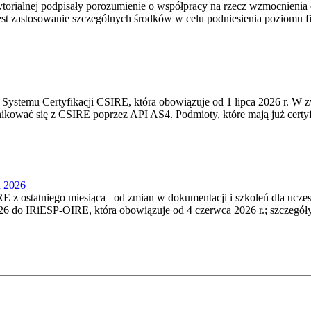
torialnej podpisały porozumienie o współpracy na rzecz wzmocnienia o
st zastosowanie szczególnych środków w celu podniesienia poziomu fizy
Systemu Certyfikacji CSIRE, która obowiązuje od 1 lipca 2026 r. W 
nikować się z CSIRE poprzez API AS4. Podmioty, które mają już certyf
u 2026
 z ostatniego miesiąca –od zmian w dokumentacji i szkoleń dla ucze
6 do IRiESP‑OIRE, która obowiązuje od 4 czerwca 2026 r.; szczegóły i