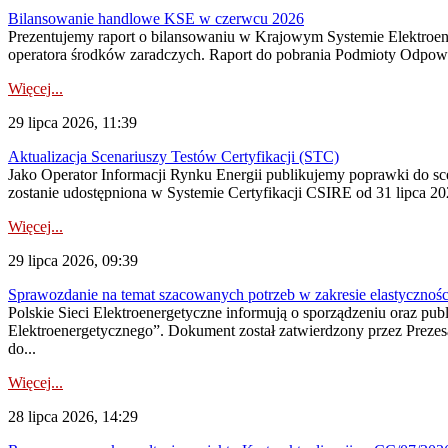
Bilansowanie handlowe KSE w czerwcu 2026
Prezentujemy raport o bilansowaniu w Krajowym Systemie Elektroene
operatora środków zaradczych. Raport do pobrania Podmioty Odpowi
Więcej...
29 lipca 2026, 11:39
Aktualizacja Scenariuszy Testów Certyfikacji (STC)
Jako Operator Informacji Rynku Energii publikujemy poprawki do
zostanie udostępniona w Systemie Certyfikacji CSIRE od 31 lipca 202
Więcej...
29 lipca 2026, 09:39
Sprawozdanie na temat szacowanych potrzeb w zakresie elastycznośc
Polskie Sieci Elektroenergetyczne informują o sporządzeniu oraz pu
Elektroenergetycznego”. Dokument został zatwierdzony przez Preze
do...
Więcej...
28 lipca 2026, 14:29