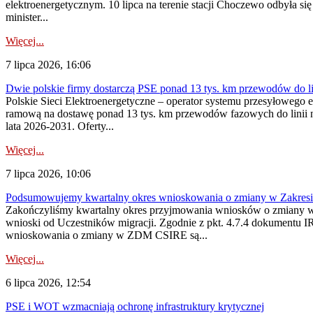
elektroenergetycznym. 10 lipca na terenie stacji Choczewo odbyła si
minister...
Więcej...
7 lipca 2026, 16:06
Dwie polskie firmy dostarczą PSE ponad 13 tys. km przewodów do li
Polskie Sieci Elektroenergetyczne – operator systemu przesyłoweg
ramową na dostawę ponad 13 tys. km przewodów fazowych do linii na
lata 2026-2031. Oferty...
Więcej...
7 lipca 2026, 10:06
Podsumowujemy kwartalny okres wnioskowania o zmiany w Zakres
Zakończyliśmy kwartalny okres przyjmowania wniosków o zmiany w 
wnioski od Uczestników migracji. Zgodnie z pkt. 4.7.4 dokumentu I
wnioskowania o zmiany w ZDM CSIRE są...
Więcej...
6 lipca 2026, 12:54
PSE i WOT wzmacniają ochronę infrastruktury krytycznej