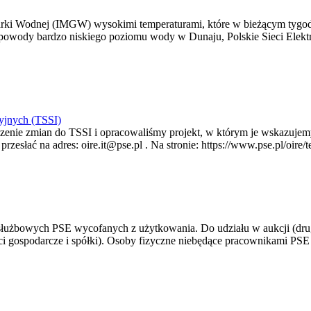
arki Wodnej (IMGW) wysokimi temperaturami, które w bieżącym tygod
powody bardzo niskiego poziomu wody w Dunaju, Polskie Sieci Elektr
yjnych (TSSI)
enie zmian do TSSI i opracowaliśmy projekt, w którym je wskazujemy
rzesłać na adres: oire.it@pse.pl . Na stronie: https://www.pse.pl/oir
 służbowych PSE wycofanych z użytkowania. Do udziału w aukcji (dru
i gospodarcze i spółki). Osoby fizyczne niebędące pracownikami PSE i