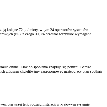
izują kolejne 72 podmioty, w tym 24 operatorów systemów
iarowych (PP), z czego 99,8% przeszło wszystkie wymagane
ule online. Link do spotkania znajduje się poniżej. Bardzo
ich zgłoszeń chcielibyśmy zaproponować następujący plan spotkań
er, pierwszej tego rodzaju instalacji w krajowym systemie