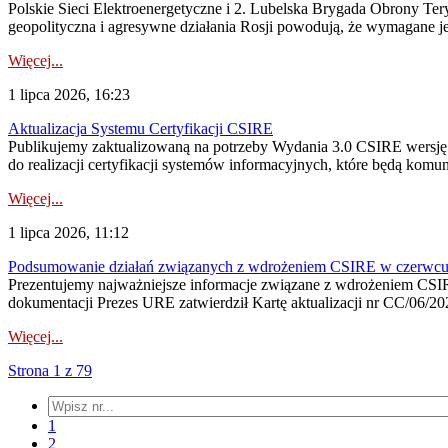
Polskie Sieci Elektroenergetyczne i 2. Lubelska Brygada Obrony Tery
geopolityczna i agresywne działania Rosji powodują, że wymagane je
Więcej...
1 lipca 2026, 16:23
Aktualizacja Systemu Certyfikacji CSIRE
Publikujemy zaktualizowaną na potrzeby Wydania 3.0 CSIRE wersję 
do realizacji certyfikacji systemów informacyjnych, które będą komu
Więcej...
1 lipca 2026, 11:12
Podsumowanie działań związanych z wdrożeniem CSIRE w czerwc
Prezentujemy najważniejsze informacje związane z wdrożeniem CSIRE
dokumentacji Prezes URE zatwierdził Kartę aktualizacji nr CC/06/202
Więcej...
Strona 1 z 79
1
2