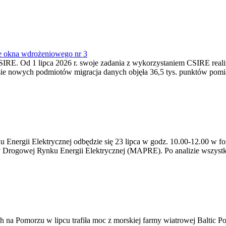
e okna wdrożeniowego nr 3
SIRE. Od 1 lipca 2026 r. swoje zadania z wykorzystaniem CSIRE real
esie nowych podmiotów migracja danych objęła 36,5 tys. punktów pom
ergii Elektrycznej odbędzie się 23 lipca w godz. 10.00-12.00 w form
y Drogowej Rynku Energii Elektrycznej (MAPRE). Po analizie wszystk
na Pomorzu w lipcu trafiła moc z morskiej farmy wiatrowej Baltic Pow