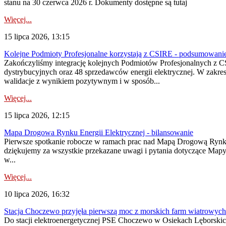
stanu na 30 czerwca 2026 r. Dokumenty dostępne są tutaj
Więcej...
15 lipca 2026, 13:15
Kolejne Podmioty Profesjonalne korzystają z CSIRE - podsumowani
Zakończyliśmy integrację kolejnych Podmiotów Profesjonalnych z C
dystrybucyjnych oraz 48 sprzedawców energii elektrycznej. W zakr
walidacje z wynikiem pozytywnym i w sposób...
Więcej...
15 lipca 2026, 12:15
Mapa Drogowa Rynku Energii Elektrycznej - bilansowanie
Pierwsze spotkanie robocze w ramach prac nad Mapą Drogową Rynku En
dziękujemy za wszystkie przekazane uwagi i pytania dotyczące Map
w...
Więcej...
10 lipca 2026, 16:32
Stacja Choczewo przyjęła pierwszą moc z morskich farm wiatrowych
Do stacji elektroenergetycznej PSE Choczewo w Osiekach Lęborskich 