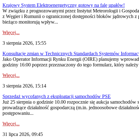
Krajowy System Elektroenergetyczny gotowy na falę upałów!
W związku z prognozowanymi przez Instytut Meteorologii i Gospod
z Węgier i Rumunii o ograniczonej dostępności bloków jądrowych z 
bieżąco monitorują wpływ...
Więcej...
3 sierpnia 2026, 15:55
Konsultacje zmian w Technicznych Standardach Systemów Informac
Jako Operator Informacji Rynku Energii (OIRE) planujemy wprowadz
godziny 16:00 poprzez przeznaczony do tego formularz, który należy p
Więcej...
3 sierpnia 2026, 15:14
Sprzedaż wycofanych z eksploatacji samochodów PSE
Już 25 sierpnia o godzinie 10.00 rozpocznie się aukcja samochodów
prowadzące działalność gospodarczą (m.in. jednoosobowe działalnośc
postępowaniu...
Więcej...
31 lipca 2026, 09:45