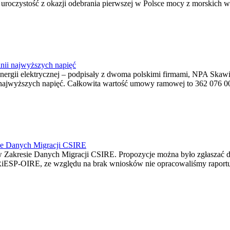
ę uroczystość z okazji odebrania pierwszej w Polsce mocy z morskich w
nii najwyższych napięć
o energii elektrycznej – podpisały z dwoma polskimi firmami, NPA S
jwyższych napięć. Całkowita wartość umowy ramowej to 362 076 000,0
ie Danych Migracji CSIRE
Zakresie Danych Migracji CSIRE. Propozycje można było zgłaszać d
RiESP-OIRE, ze względu na brak wniosków nie opracowaliśmy raportu 