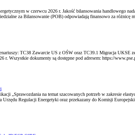
rgetycznym w czerwcu 2026 r. Jakość bilansowania handlowego nadal 
edzialne za Bilansowanie (POB) odpowiadają finansowo za różnicę mię
 scenariuszy: TC38 Zawarcie US z OŚW oraz TC39.1 Migracja UKSE 
6 r. Wszystkie dokumenty są dostępne pod adresem: https://www.pse.pl/
i
blikacji „Sprawozdania na temat szacowanych potrzeb w zakresie elast
sa Urzędu Regulacji Energetyki oraz przekazany do Komisji Europejs