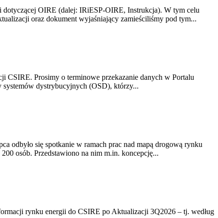
i dotyczącej OIRE (dalej: IRiESP-OIRE, Instrukcja). W tym celu
aktualizacji oraz dokument wyjaśniający zamieściliśmy pod tym...
acji CSIRE. Prosimy o terminowe przekazanie danych w Portalu
zy systemów dystrybucyjnych (OSD), którzy...
lipca odbyło się spotkanie w ramach prac nad mapą drogową rynku
200 osób. Przedstawiono na nim m.in. koncepcję...
rmacji rynku energii do CSIRE po Aktualizacji 3Q2026 – tj. według