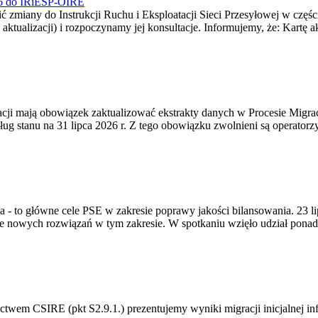
026 do IRiESP-OIRE
 zmiany do Instrukcji Ruchu i Eksploatacji Sieci Przesyłowej w częśc
 aktualizacji) i rozpoczynamy jej konsultacje. Informujemy, że: Kartę 
gracji mają obowiązek zaktualizować ekstrakty danych w Procesie Migr
ug stanu na 31 lipca 2026 r. Z tego obowiązku zwolnieni są operator
ia - to główne cele PSE w zakresie poprawy jakości bilansowania. 23 
 nowych rozwiązań w tym zakresie. W spotkaniu wzięło udział ponad 
m CSIRE (pkt S2.9.1.) prezentujemy wyniki migracji inicjalnej info