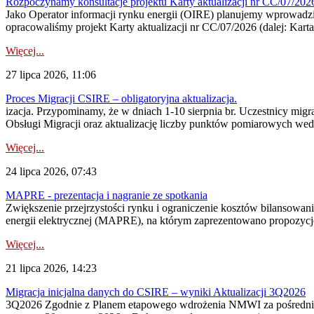
Rozpoczynamy konsultacje projektu Karty aktualizacji nr CC/07/2
Jako Operator informacji rynku energii (OIRE) planujemy wprowadzić
opracowaliśmy projekt Karty aktualizacji nr CC/07/2026 (dalej: Karta
Więcej...
27 lipca 2026, 11:06
Proces Migracji CSIRE – obligatoryjna aktualizacja.
izacja. Przypominamy, że w dniach 1-10 sierpnia br. Uczestnicy mi
Obsługi Migracji oraz aktualizację liczby punktów pomiarowych wedł
Więcej...
24 lipca 2026, 07:43
MAPRE - prezentacja i nagranie ze spotkania
Zwiększenie przejrzystości rynku i ograniczenie kosztów bilansowan
energii elektrycznej (MAPRE), na którym zaprezentowano propozycje
Więcej...
21 lipca 2026, 14:23
Migracja inicjalna danych do CSIRE – wyniki Aktualizacji 3Q2026
3Q2026 Zgodnie z Planem etapowego wdrożenia NMWI za pośrednictwe