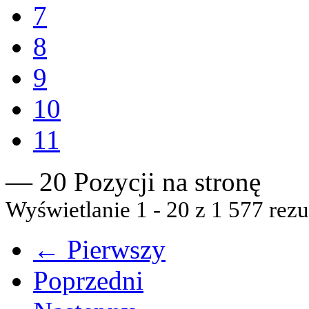
7
8
9
10
11
— 20 Pozycji na stronę
Wyświetlanie 1 - 20 z 1 577 rezu
← Pierwszy
Poprzedni