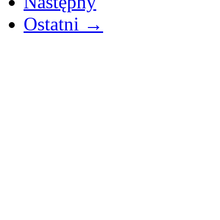
Następny
Ostatni →