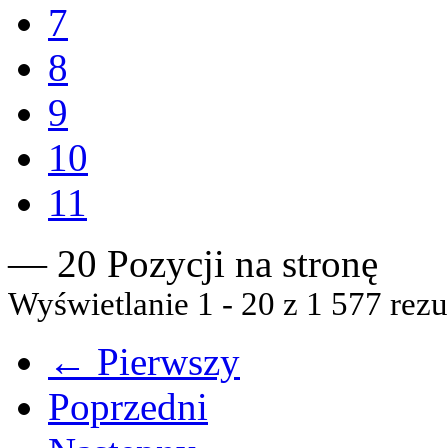
7
8
9
10
11
— 20 Pozycji na stronę
Wyświetlanie 1 - 20 z 1 577 rezu
← Pierwszy
Poprzedni