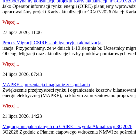
Rozpoczynamy konsultacje projektu Karty aktualizacji nr CC/07/2
Jako Operator informacji rynku energii (OIRE) planujemy wprowadzić
opracowaliśmy projekt Karty aktualizacji nr CC/07/2026 (dalej: Karta
Więcej...
27 lipca 2026, 11:06
Proces Migracji CSIRE – obligatoryjna aktualizacja.
izacja. Przypominamy, że w dniach 1-10 sierpnia br. Uczestnicy mi
Obsługi Migracji oraz aktualizację liczby punktów pomiarowych wedł
Więcej...
24 lipca 2026, 07:43
MAPRE - prezentacja i nagranie ze spotkania
Zwiększenie przejrzystości rynku i ograniczenie kosztów bilansowan
energii elektrycznej (MAPRE), na którym zaprezentowano propozycje
Więcej...
21 lipca 2026, 14:23
Migracja inicjalna danych do CSIRE – wyniki Aktualizacji 3Q2026
3Q2026 Zgodnie z Planem etapowego wdrożenia NMWI za pośrednictwe