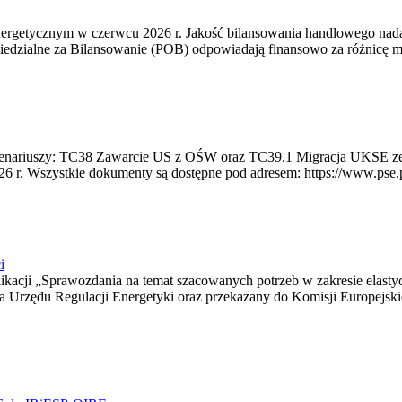
rgetycznym w czerwcu 2026 r. Jakość bilansowania handlowego nadal 
edzialne za Bilansowanie (POB) odpowiadają finansowo za różnicę mię
 scenariuszy: TC38 Zawarcie US z OŚW oraz TC39.1 Migracja UKSE 
6 r. Wszystkie dokumenty są dostępne pod adresem: https://www.pse.pl/
i
blikacji „Sprawozdania na temat szacowanych potrzeb w zakresie elast
sa Urzędu Regulacji Energetyki oraz przekazany do Komisji Europejs