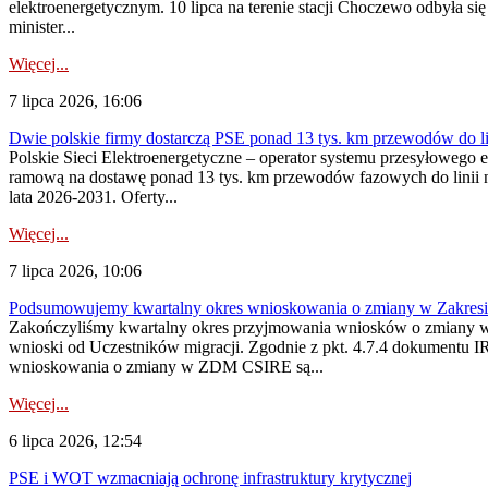
elektroenergetycznym. 10 lipca na terenie stacji Choczewo odbyła si
minister...
Więcej...
7 lipca 2026, 16:06
Dwie polskie firmy dostarczą PSE ponad 13 tys. km przewodów do li
Polskie Sieci Elektroenergetyczne – operator systemu przesyłoweg
ramową na dostawę ponad 13 tys. km przewodów fazowych do linii na
lata 2026-2031. Oferty...
Więcej...
7 lipca 2026, 10:06
Podsumowujemy kwartalny okres wnioskowania o zmiany w Zakres
Zakończyliśmy kwartalny okres przyjmowania wniosków o zmiany w 
wnioski od Uczestników migracji. Zgodnie z pkt. 4.7.4 dokumentu I
wnioskowania o zmiany w ZDM CSIRE są...
Więcej...
6 lipca 2026, 12:54
PSE i WOT wzmacniają ochronę infrastruktury krytycznej