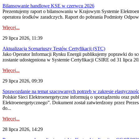
Bilansowanie handlowe KSE w czerwcu 2026
Prezentujemy raport o bilansowaniu w Krajowym Systemie Elektroene
operatora środków zaradczych. Raport do pobrania Podmioty Odpowi
Więcej...
29 lipca 2026, 11:39
Aktualizacja Scenariuszy Testów Certyfikacji (STC)
Jako Operator Informacji Rynku Energii publikujemy poprawki do
zostanie udostępniona w Systemie Certyfikacji CSIRE od 31 lipca 202
Więcej...
29 lipca 2026, 09:39
Sprawozdanie na temat szacowanych potrzeb w zakresie elastycznośc
Polskie Sieci Elektroenergetyczne informują o sporządzeniu oraz pu
Elektroenergetycznego”. Dokument został zatwierdzony przez Preze
do...
Więcej...
28 lipca 2026, 14:29