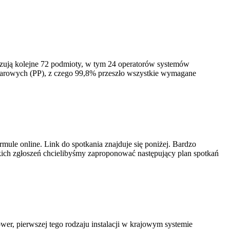
izują kolejne 72 podmioty, w tym 24 operatorów systemów
iarowych (PP), z czego 99,8% przeszło wszystkie wymagane
ule online. Link do spotkania znajduje się poniżej. Bardzo
ich zgłoszeń chcielibyśmy zaproponować następujący plan spotkań
er, pierwszej tego rodzaju instalacji w krajowym systemie