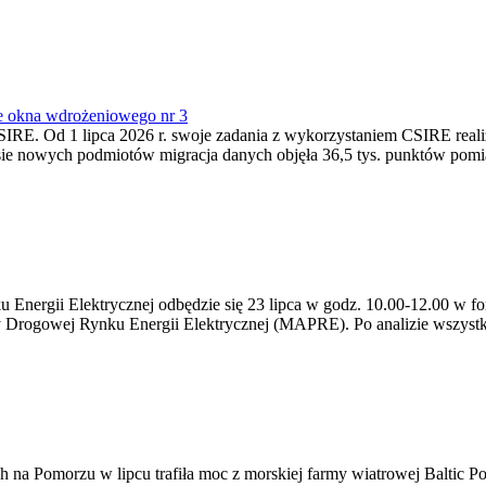
e okna wdrożeniowego nr 3
SIRE. Od 1 lipca 2026 r. swoje zadania z wykorzystaniem CSIRE real
esie nowych podmiotów migracja danych objęła 36,5 tys. punktów pom
ergii Elektrycznej odbędzie się 23 lipca w godz. 10.00-12.00 w form
y Drogowej Rynku Energii Elektrycznej (MAPRE). Po analizie wszystk
na Pomorzu w lipcu trafiła moc z morskiej farmy wiatrowej Baltic Pow