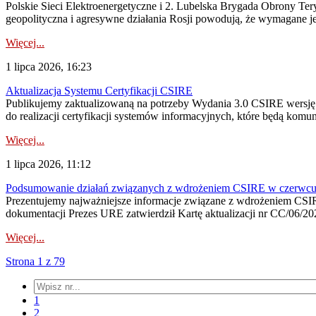
Polskie Sieci Elektroenergetyczne i 2. Lubelska Brygada Obrony Tery
geopolityczna i agresywne działania Rosji powodują, że wymagane je
Więcej...
1 lipca 2026, 16:23
Aktualizacja Systemu Certyfikacji CSIRE
Publikujemy zaktualizowaną na potrzeby Wydania 3.0 CSIRE wersję 
do realizacji certyfikacji systemów informacyjnych, które będą komu
Więcej...
1 lipca 2026, 11:12
Podsumowanie działań związanych z wdrożeniem CSIRE w czerwc
Prezentujemy najważniejsze informacje związane z wdrożeniem CSIRE
dokumentacji Prezes URE zatwierdził Kartę aktualizacji nr CC/06/202
Więcej...
Strona 1 z 79
1
2