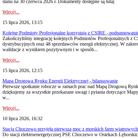
stanu na 30 czerwca 2026 r. Dokumenty dostępne są tutaj
Więcej...
15 lipca 2026, 13:15
Kolejne Podmioty Profesjonalne korzystają z CSIRE - podsumowani
Zakończyliśmy integrację kolejnych Podmiotów Profesjonalnych z C
dystrybucyjnych oraz 48 sprzedawców energii elektrycznej. W zakr
walidacje z wynikiem pozytywnym i w sposób...
Więcej...
15 lipca 2026, 12:15
Mapa Drogowa Rynku Energii Elektrycznej - bilansowanie
Pierwsze spotkanie robocze w ramach prac nad Mapą Drogową Rynku En
dziękujemy za wszystkie przekazane uwagi i pytania dotyczące Map
w...
Więcej...
10 lipca 2026, 16:32
Stacja Choczewo przyjęła pierwszą moc z morskich farm wiatrowych
Do stacji elektroenergetycznej PSE Choczewo w Osiekach Lęborskich 