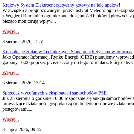
Krajowy System Elektroenergetyczny gotowy na falę upałów!
W związku z prognozowanymi przez Instytut Meteorologii i Gospod
z Węgier i Rumunii o ograniczonej dostępności bloków jądrowych z 
bieżąco monitorują wpływ...
Więcej...
3 sierpnia 2026, 15:55
Konsultacje zmian w Technicznych Standardach Systemów Informac
Jako Operator Informacji Rynku Energii (OIRE) planujemy wprowadz
godziny 16:00 poprzez przeznaczony do tego formularz, który należy p
Więcej...
3 sierpnia 2026, 15:14
Sprzedaż wycofanych z eksploatacji samochodów PSE
Już 25 sierpnia o godzinie 10.00 rozpocznie się aukcja samochodów
prowadzące działalność gospodarczą (m.in. jednoosobowe działalnośc
postępowaniu...
Więcej...
31 lipca 2026, 09:45