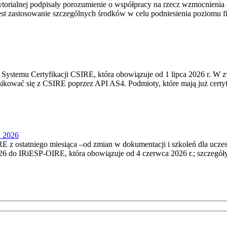
torialnej podpisały porozumienie o współpracy na rzecz wzmocnienia o
st zastosowanie szczególnych środków w celu podniesienia poziomu fizy
Systemu Certyfikacji CSIRE, która obowiązuje od 1 lipca 2026 r. W 
nikować się z CSIRE poprzez API AS4. Podmioty, które mają już certyf
u 2026
 z ostatniego miesiąca –od zmian w dokumentacji i szkoleń dla ucze
6 do IRiESP‑OIRE, która obowiązuje od 4 czerwca 2026 r.; szczegóły i