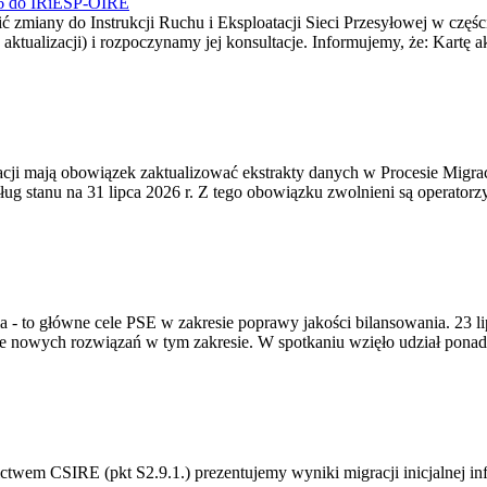
026 do IRiESP-OIRE
 zmiany do Instrukcji Ruchu i Eksploatacji Sieci Przesyłowej w częśc
 aktualizacji) i rozpoczynamy jej konsultacje. Informujemy, że: Kartę 
gracji mają obowiązek zaktualizować ekstrakty danych w Procesie Migr
ug stanu na 31 lipca 2026 r. Z tego obowiązku zwolnieni są operator
ia - to główne cele PSE w zakresie poprawy jakości bilansowania. 23 
 nowych rozwiązań w tym zakresie. W spotkaniu wzięło udział ponad 
m CSIRE (pkt S2.9.1.) prezentujemy wyniki migracji inicjalnej info