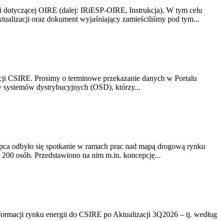
i dotyczącej OIRE (dalej: IRiESP-OIRE, Instrukcja). W tym celu
aktualizacji oraz dokument wyjaśniający zamieściliśmy pod tym...
acji CSIRE. Prosimy o terminowe przekazanie danych w Portalu
zy systemów dystrybucyjnych (OSD), którzy...
lipca odbyło się spotkanie w ramach prac nad mapą drogową rynku
200 osób. Przedstawiono na nim m.in. koncepcję...
rmacji rynku energii do CSIRE po Aktualizacji 3Q2026 – tj. według