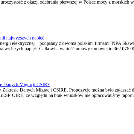
ę uroczystość z okazji odebrania pierwszej w Polsce mocy z morskich w
nii najwyższych napięć
o energii elektrycznej – podpisały z dwoma polskimi firmami, NPA S
jwyższych napięć. Całkowita wartość umowy ramowej to 362 076 000,0
ie Danych Migracji CSIRE
Zakresie Danych Migracji CSIRE. Propozycje można było zgłaszać d
RiESP-OIRE, ze względu na brak wniosków nie opracowaliśmy raportu 