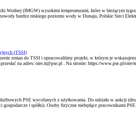
arki Wodnej (IMGW) wysokimi temperaturami, które w bieżącym tygod
powody bardzo niskiego poziomu wody w Dunaju, Polskie Sieci Elektr
yjnych (TSSI)
enie zmian do TSSI i opracowaliśmy projekt, w którym je wskazujemy
rzesłać na adres: oire.it@pse.pl . Na stronie: https://www.pse.pl/oir
 służbowych PSE wycofanych z użytkowania. Do udziału w aukcji (dru
i gospodarcze i spółki). Osoby fizyczne niebędące pracownikami PSE i