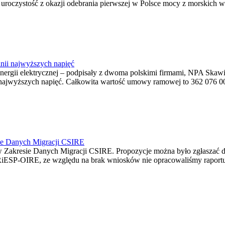
ę uroczystość z okazji odebrania pierwszej w Polsce mocy z morskich w
nii najwyższych napięć
o energii elektrycznej – podpisały z dwoma polskimi firmami, NPA S
jwyższych napięć. Całkowita wartość umowy ramowej to 362 076 000,0
ie Danych Migracji CSIRE
Zakresie Danych Migracji CSIRE. Propozycje można było zgłaszać d
RiESP-OIRE, ze względu na brak wniosków nie opracowaliśmy raportu 