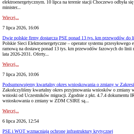
elektroenergetycznym. 10 lipca na terenie stacji Choczewo odbyła si
minister...
Więcej...
7 lipca 2026, 16:06
Dwie polskie firmy dostarczą PSE ponad 13 tys. km przewodów do li
Polskie Sieci Elektroenergetyczne – operator systemu przesyłoweg
ramową na dostawę ponad 13 tys. km przewodów fazowych do linii na
lata 2026-2031. Oferty...
Więcej...
7 lipca 2026, 10:06
Podsumowujemy kwartalny okres wnioskowania o zmiany w Zakres
Zakończyliśmy kwartalny okres przyjmowania wniosków o zmiany w 
wnioski od Uczestników migracji. Zgodnie z pkt. 4.7.4 dokumentu I
wnioskowania o zmiany w ZDM CSIRE są...
Więcej...
6 lipca 2026, 12:54
PSE i WOT wzmacniają ochronę infrastruktury krytycznej