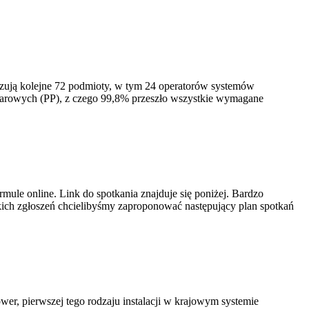
izują kolejne 72 podmioty, w tym 24 operatorów systemów
iarowych (PP), z czego 99,8% przeszło wszystkie wymagane
ule online. Link do spotkania znajduje się poniżej. Bardzo
ich zgłoszeń chcielibyśmy zaproponować następujący plan spotkań
er, pierwszej tego rodzaju instalacji w krajowym systemie