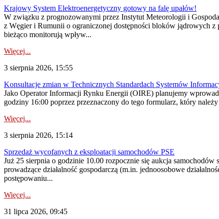
Krajowy System Elektroenergetyczny gotowy na falę upałów!
W związku z prognozowanymi przez Instytut Meteorologii i Gospod
z Węgier i Rumunii o ograniczonej dostępności bloków jądrowych z 
bieżąco monitorują wpływ...
Więcej...
3 sierpnia 2026, 15:55
Konsultacje zmian w Technicznych Standardach Systemów Informac
Jako Operator Informacji Rynku Energii (OIRE) planujemy wprowadz
godziny 16:00 poprzez przeznaczony do tego formularz, który należy p
Więcej...
3 sierpnia 2026, 15:14
Sprzedaż wycofanych z eksploatacji samochodów PSE
Już 25 sierpnia o godzinie 10.00 rozpocznie się aukcja samochodów
prowadzące działalność gospodarczą (m.in. jednoosobowe działalnośc
postępowaniu...
Więcej...
31 lipca 2026, 09:45