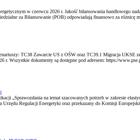
rgetycznym w czerwcu 2026 r. Jakość bilansowania handlowego nadal 
edzialne za Bilansowanie (POB) odpowiadają finansowo za różnicę mię
 scenariuszy: TC38 Zawarcie US z OŚW oraz TC39.1 Migracja UKSE 
6 r. Wszystkie dokumenty są dostępne pod adresem: https://www.pse.pl/
i
blikacji „Sprawozdania na temat szacowanych potrzeb w zakresie elast
sa Urzędu Regulacji Energetyki oraz przekazany do Komisji Europejs