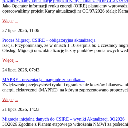
Rozpoczynamy konsultacje projektu Karty aktualizacji nr CC/07/2
Jako Operator informacji rynku energii (OIRE) planujemy wprowadzić
opracowaliśmy projekt Karty aktualizacji nr CC/07/2026 (dalej: Karta
Więcej...
27 lipca 2026, 11:06
Proces Migracji CSIRE – obligatoryjna aktualizacja.
izacja. Przypominamy, że w dniach 1-10 sierpnia br. Uczestnicy mi
Obsługi Migracji oraz aktualizację liczby punktów pomiarowych wedł
Więcej...
24 lipca 2026, 07:43
MAPRE - prezentacja i nagranie ze spotkania
Zwiększenie przejrzystości rynku i ograniczenie kosztów bilansowan
energii elektrycznej (MAPRE), na którym zaprezentowano propozycje
Więcej...
21 lipca 2026, 14:23
Migracja inicjalna danych do CSIRE – wyniki Aktualizacji 3Q2026
3Q2026 Zgodnie z Planem etapowego wdrożenia NMWI za pośrednictwe