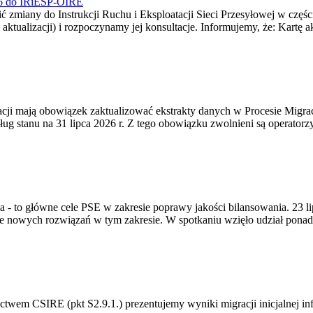
026 do IRiESP-OIRE
 zmiany do Instrukcji Ruchu i Eksploatacji Sieci Przesyłowej w częśc
 aktualizacji) i rozpoczynamy jej konsultacje. Informujemy, że: Kartę 
gracji mają obowiązek zaktualizować ekstrakty danych w Procesie Migr
ug stanu na 31 lipca 2026 r. Z tego obowiązku zwolnieni są operator
ia - to główne cele PSE w zakresie poprawy jakości bilansowania. 23 
 nowych rozwiązań w tym zakresie. W spotkaniu wzięło udział ponad 
m CSIRE (pkt S2.9.1.) prezentujemy wyniki migracji inicjalnej info