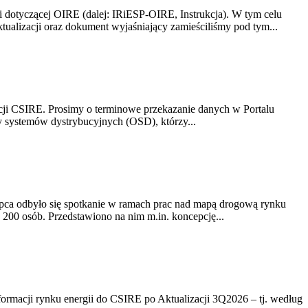
i dotyczącej OIRE (dalej: IRiESP-OIRE, Instrukcja). W tym celu
aktualizacji oraz dokument wyjaśniający zamieściliśmy pod tym...
acji CSIRE. Prosimy o terminowe przekazanie danych w Portalu
zy systemów dystrybucyjnych (OSD), którzy...
lipca odbyło się spotkanie w ramach prac nad mapą drogową rynku
200 osób. Przedstawiono na nim m.in. koncepcję...
rmacji rynku energii do CSIRE po Aktualizacji 3Q2026 – tj. według