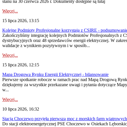
stanu na 30 czerwca 2026 r. Dokumenty dostępne są tutaj
Więcej...
15 lipca 2026, 13:15
Kolejne Podmioty Profesjonalne korzystają z CSIRE - podsumowani
Zakończyliśmy integrację kolejnych Podmiotów Profesjonalnych z C
dystrybucyjnych oraz 48 sprzedawców energii elektrycznej. W zakr
walidacje z wynikiem pozytywnym i w sposób...
Więcej...
15 lipca 2026, 12:15
Mapa Drogowa Rynku Energii Elektrycznej - bilansowanie
Pierwsze spotkanie robocze w ramach prac nad Mapą Drogową Rynku En
dziękujemy za wszystkie przekazane uwagi i pytania dotyczące Map
w...
Więcej...
10 lipca 2026, 16:32
Stacja Choczewo przyjęła pierwszą moc z morskich farm wiatrowych
Do stacji elektroenergetycznej PSE Choczewo w Osiekach Lęborskich 