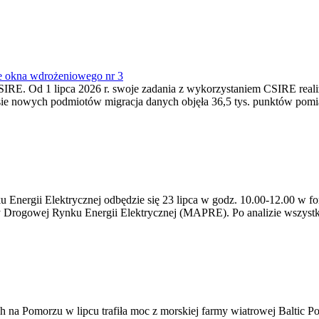
e okna wdrożeniowego nr 3
SIRE. Od 1 lipca 2026 r. swoje zadania z wykorzystaniem CSIRE real
esie nowych podmiotów migracja danych objęła 36,5 tys. punktów pom
ergii Elektrycznej odbędzie się 23 lipca w godz. 10.00-12.00 w form
y Drogowej Rynku Energii Elektrycznej (MAPRE). Po analizie wszystk
na Pomorzu w lipcu trafiła moc z morskiej farmy wiatrowej Baltic Pow