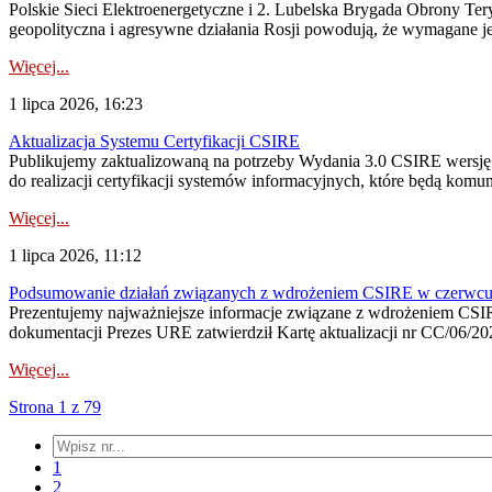
Polskie Sieci Elektroenergetyczne i 2. Lubelska Brygada Obrony Tery
geopolityczna i agresywne działania Rosji powodują, że wymagane je
Więcej...
1 lipca 2026, 16:23
Aktualizacja Systemu Certyfikacji CSIRE
Publikujemy zaktualizowaną na potrzeby Wydania 3.0 CSIRE wersję 
do realizacji certyfikacji systemów informacyjnych, które będą komu
Więcej...
1 lipca 2026, 11:12
Podsumowanie działań związanych z wdrożeniem CSIRE w czerwc
Prezentujemy najważniejsze informacje związane z wdrożeniem CSIRE
dokumentacji Prezes URE zatwierdził Kartę aktualizacji nr CC/06/202
Więcej...
Strona 1 z 79
1
2