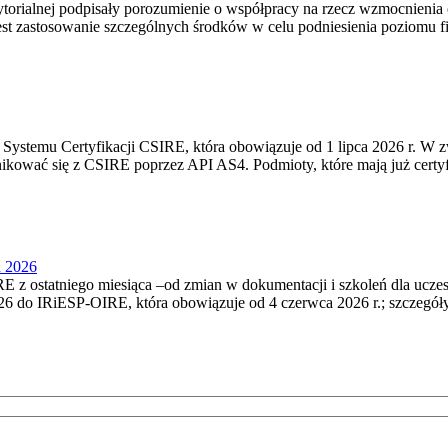
torialnej podpisały porozumienie o współpracy na rzecz wzmocnienia o
st zastosowanie szczególnych środków w celu podniesienia poziomu fizy
Systemu Certyfikacji CSIRE, która obowiązuje od 1 lipca 2026 r. W 
nikować się z CSIRE poprzez API AS4. Podmioty, które mają już certyf
u 2026
 z ostatniego miesiąca –od zmian w dokumentacji i szkoleń dla ucze
6 do IRiESP‑OIRE, która obowiązuje od 4 czerwca 2026 r.; szczegóły i