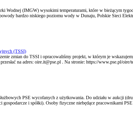
arki Wodnej (IMGW) wysokimi temperaturami, które w bieżącym tygod
powody bardzo niskiego poziomu wody w Dunaju, Polskie Sieci Elektr
yjnych (TSSI)
enie zmian do TSSI i opracowaliśmy projekt, w którym je wskazujemy
rzesłać na adres: oire.it@pse.pl . Na stronie: https://www.pse.pl/oir
 służbowych PSE wycofanych z użytkowania. Do udziału w aukcji (dru
i gospodarcze i spółki). Osoby fizyczne niebędące pracownikami PSE i