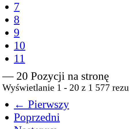
7
8
9
10
11
— 20 Pozycji na stronę
Wyświetlanie 1 - 20 z 1 577 rezu
← Pierwszy
Poprzedni