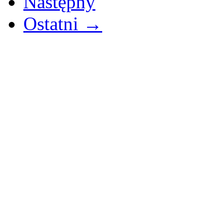
Następny
Ostatni →