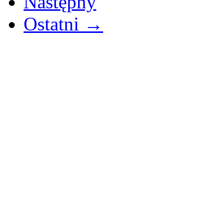
Następny
Ostatni →