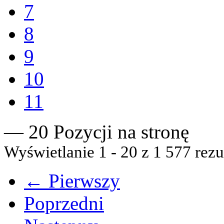
7
8
9
10
11
— 20 Pozycji na stronę
Wyświetlanie 1 - 20 z 1 577 rezu
← Pierwszy
Poprzedni