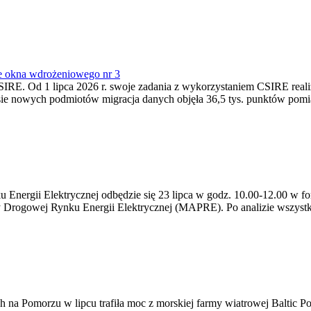
e okna wdrożeniowego nr 3
SIRE. Od 1 lipca 2026 r. swoje zadania z wykorzystaniem CSIRE real
esie nowych podmiotów migracja danych objęła 36,5 tys. punktów pom
ergii Elektrycznej odbędzie się 23 lipca w godz. 10.00-12.00 w form
y Drogowej Rynku Energii Elektrycznej (MAPRE). Po analizie wszystk
na Pomorzu w lipcu trafiła moc z morskiej farmy wiatrowej Baltic Pow