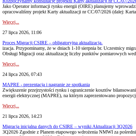
Rozpoczynamy konsultacje projektu Karty aktualizacji nr CC/07/2
Jako Operator informacji rynku energii (OIRE) planujemy wprowadzić
opracowaliśmy projekt Karty aktualizacji nr CC/07/2026 (dalej: Karta
Więcej...
27 lipca 2026, 11:06
Proces Migracji CSIRE – obligatoryjna aktualizacja.
izacja. Przypominamy, że w dniach 1-10 sierpnia br. Uczestnicy mi
Obsługi Migracji oraz aktualizację liczby punktów pomiarowych wedł
Więcej...
24 lipca 2026, 07:43
MAPRE - prezentacja i nagranie ze spotkania
Zwiększenie przejrzystości rynku i ograniczenie kosztów bilansowan
energii elektrycznej (MAPRE), na którym zaprezentowano propozycje
Więcej...
21 lipca 2026, 14:23
Migracja inicjalna danych do CSIRE – wyniki Aktualizacji 3Q2026
3Q2026 Zgodnie z Planem etapowego wdrożenia NMWI za pośrednictwe