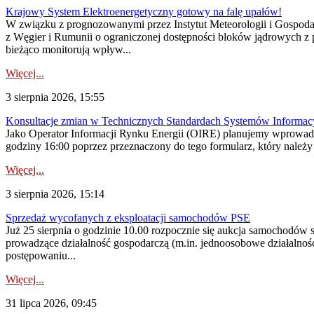
Krajowy System Elektroenergetyczny gotowy na falę upałów!
W związku z prognozowanymi przez Instytut Meteorologii i Gospod
z Węgier i Rumunii o ograniczonej dostępności bloków jądrowych z 
bieżąco monitorują wpływ...
Więcej...
3 sierpnia 2026, 15:55
Konsultacje zmian w Technicznych Standardach Systemów Informac
Jako Operator Informacji Rynku Energii (OIRE) planujemy wprowadz
godziny 16:00 poprzez przeznaczony do tego formularz, który należy p
Więcej...
3 sierpnia 2026, 15:14
Sprzedaż wycofanych z eksploatacji samochodów PSE
Już 25 sierpnia o godzinie 10.00 rozpocznie się aukcja samochodów
prowadzące działalność gospodarczą (m.in. jednoosobowe działalnośc
postępowaniu...
Więcej...
31 lipca 2026, 09:45