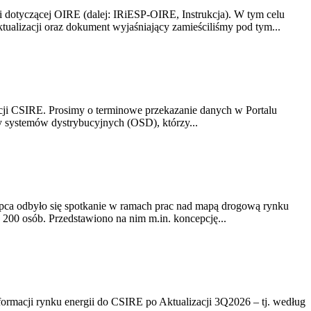
i dotyczącej OIRE (dalej: IRiESP-OIRE, Instrukcja). W tym celu
aktualizacji oraz dokument wyjaśniający zamieściliśmy pod tym...
acji CSIRE. Prosimy o terminowe przekazanie danych w Portalu
zy systemów dystrybucyjnych (OSD), którzy...
lipca odbyło się spotkanie w ramach prac nad mapą drogową rynku
200 osób. Przedstawiono na nim m.in. koncepcję...
rmacji rynku energii do CSIRE po Aktualizacji 3Q2026 – tj. według