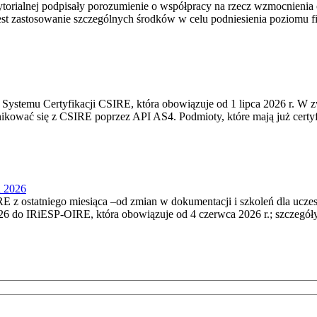
torialnej podpisały porozumienie o współpracy na rzecz wzmocnienia o
st zastosowanie szczególnych środków w celu podniesienia poziomu fizy
Systemu Certyfikacji CSIRE, która obowiązuje od 1 lipca 2026 r. W 
nikować się z CSIRE poprzez API AS4. Podmioty, które mają już certyf
u 2026
 z ostatniego miesiąca –od zmian w dokumentacji i szkoleń dla ucze
6 do IRiESP‑OIRE, która obowiązuje od 4 czerwca 2026 r.; szczegóły i