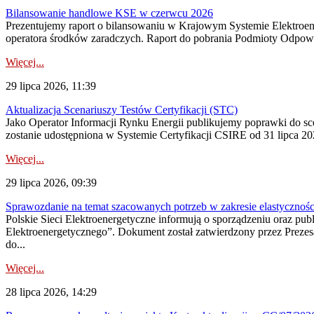
Bilansowanie handlowe KSE w czerwcu 2026
Prezentujemy raport o bilansowaniu w Krajowym Systemie Elektroene
operatora środków zaradczych. Raport do pobrania Podmioty Odpowi
Więcej...
29 lipca 2026, 11:39
Aktualizacja Scenariuszy Testów Certyfikacji (STC)
Jako Operator Informacji Rynku Energii publikujemy poprawki do
zostanie udostępniona w Systemie Certyfikacji CSIRE od 31 lipca 202
Więcej...
29 lipca 2026, 09:39
Sprawozdanie na temat szacowanych potrzeb w zakresie elastycznośc
Polskie Sieci Elektroenergetyczne informują o sporządzeniu oraz pu
Elektroenergetycznego”. Dokument został zatwierdzony przez Preze
do...
Więcej...
28 lipca 2026, 14:29