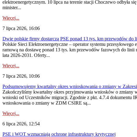
elektroenergetycznym. 10 lipca na terenie stacji Choczewo odbyła si
minister...
Więcej...
7 lipca 2026, 16:06
Dwie polskie firmy dostarczą PSE ponad 13 tys. km przewodów do li
Polskie Sieci Elektroenergetyczne – operator systemu przesyłoweg
ramową na dostawę ponad 13 tys. km przewodów fazowych do linii na
lata 2026-2031. Oferty...
Więcej...
7 lipca 2026, 10:06
Podsumowujemy kwartalny okres wnioskowania o zmiany w Zakres
Zakończyliśmy kwartalny okres przyjmowania wniosków o zmiany w 
wnioski od Uczestników migracji. Zgodnie z pkt. 4.7.4 dokumentu I
wnioskowania o zmiany w ZDM CSIRE są...
Więcej...
6 lipca 2026, 12:54
PSE i WOT wzmacniają ochronę infrastruktury krytycznej