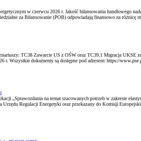
rgetycznym w czerwcu 2026 r. Jakość bilansowania handlowego nadal 
edzialne za Bilansowanie (POB) odpowiadają finansowo za różnicę mię
 scenariuszy: TC38 Zawarcie US z OŚW oraz TC39.1 Migracja UKSE 
6 r. Wszystkie dokumenty są dostępne pod adresem: https://www.pse.pl/
i
blikacji „Sprawozdania na temat szacowanych potrzeb w zakresie elast
sa Urzędu Regulacji Energetyki oraz przekazany do Komisji Europejs