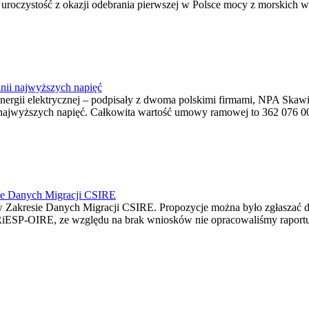
ę uroczystość z okazji odebrania pierwszej w Polsce mocy z morskich w
nii najwyższych napięć
o energii elektrycznej – podpisały z dwoma polskimi firmami, NPA S
jwyższych napięć. Całkowita wartość umowy ramowej to 362 076 000,0
ie Danych Migracji CSIRE
Zakresie Danych Migracji CSIRE. Propozycje można było zgłaszać d
RiESP-OIRE, ze względu na brak wniosków nie opracowaliśmy raportu 