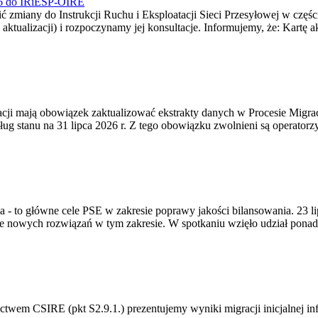
026 do IRiESP-OIRE
 zmiany do Instrukcji Ruchu i Eksploatacji Sieci Przesyłowej w częśc
 aktualizacji) i rozpoczynamy jej konsultacje. Informujemy, że: Kartę 
gracji mają obowiązek zaktualizować ekstrakty danych w Procesie Migr
ug stanu na 31 lipca 2026 r. Z tego obowiązku zwolnieni są operator
ia - to główne cele PSE w zakresie poprawy jakości bilansowania. 23 
 nowych rozwiązań w tym zakresie. W spotkaniu wzięło udział ponad 
m CSIRE (pkt S2.9.1.) prezentujemy wyniki migracji inicjalnej info