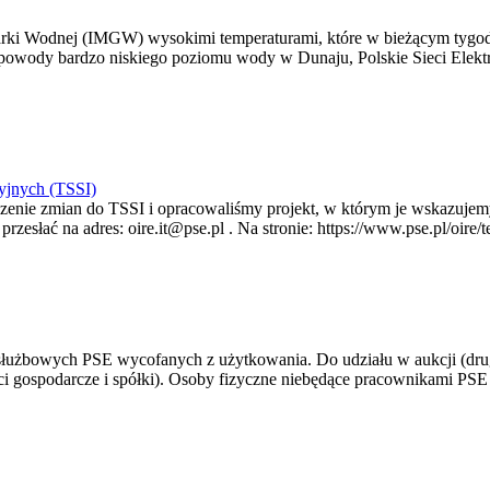
arki Wodnej (IMGW) wysokimi temperaturami, które w bieżącym tygod
powody bardzo niskiego poziomu wody w Dunaju, Polskie Sieci Elektr
yjnych (TSSI)
enie zmian do TSSI i opracowaliśmy projekt, w którym je wskazujemy
rzesłać na adres: oire.it@pse.pl . Na stronie: https://www.pse.pl/oir
 służbowych PSE wycofanych z użytkowania. Do udziału w aukcji (dru
i gospodarcze i spółki). Osoby fizyczne niebędące pracownikami PSE i