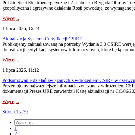
Polskie Sieci Elektroenergetyczne i 2. Lubelska Brygada Obrony Tery
geopolityczna i agresywne działania Rosji powodują, że wymagane je
Więcej...
1 lipca 2026, 16:23
Aktualizacja Systemu Certyfikacji CSIRE
Publikujemy zaktualizowaną na potrzeby Wydania 3.0 CSIRE wersję 
do realizacji certyfikacji systemów informacyjnych, które będą komu
Więcej...
1 lipca 2026, 11:12
Podsumowanie działań związanych z wdrożeniem CSIRE w czerwc
Prezentujemy najważniejsze informacje związane z wdrożeniem CSIRE
dokumentacji Prezes URE zatwierdził Kartę aktualizacji nr CC/06/202
Więcej...
Strona 1 z 79
1
2