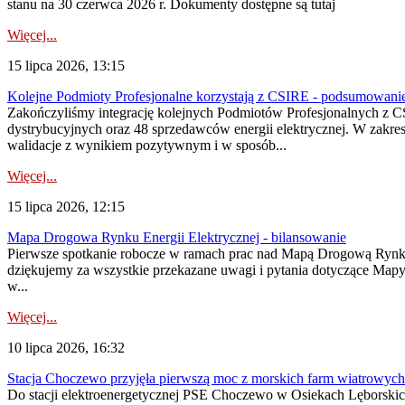
stanu na 30 czerwca 2026 r. Dokumenty dostępne są tutaj
Więcej...
15 lipca 2026, 13:15
Kolejne Podmioty Profesjonalne korzystają z CSIRE - podsumowani
Zakończyliśmy integrację kolejnych Podmiotów Profesjonalnych z C
dystrybucyjnych oraz 48 sprzedawców energii elektrycznej. W zakr
walidacje z wynikiem pozytywnym i w sposób...
Więcej...
15 lipca 2026, 12:15
Mapa Drogowa Rynku Energii Elektrycznej - bilansowanie
Pierwsze spotkanie robocze w ramach prac nad Mapą Drogową Rynku En
dziękujemy za wszystkie przekazane uwagi i pytania dotyczące Map
w...
Więcej...
10 lipca 2026, 16:32
Stacja Choczewo przyjęła pierwszą moc z morskich farm wiatrowych
Do stacji elektroenergetycznej PSE Choczewo w Osiekach Lęborskich 