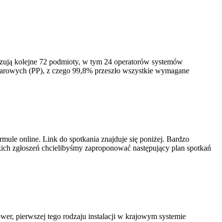
izują kolejne 72 podmioty, w tym 24 operatorów systemów
iarowych (PP), z czego 99,8% przeszło wszystkie wymagane
ule online. Link do spotkania znajduje się poniżej. Bardzo
ich zgłoszeń chcielibyśmy zaproponować następujący plan spotkań
er, pierwszej tego rodzaju instalacji w krajowym systemie