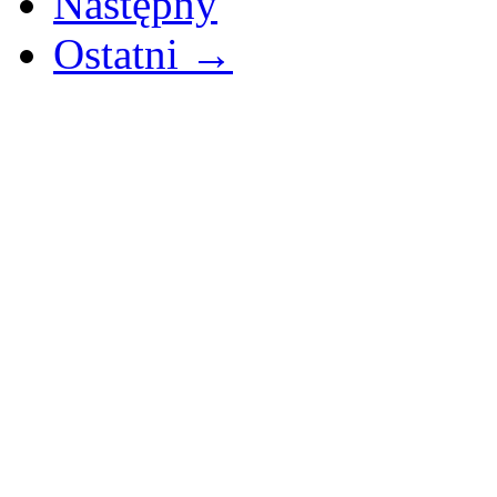
Następny
Ostatni →