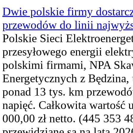
Dwie polskie firmy dostarc
przewodów do linii najwyż
Polskie Sieci Elektroenerge
przesyłowego energii elekt
polskimi firmami, NPA Sk
Energetycznych z Będzina
ponad 13 tys. km przewodó
napięć. Całkowita wartość
000,00 zł netto. (445 353 4
przewidziane są na lata 202