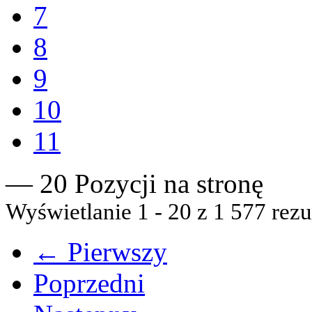
7
8
9
10
11
— 20 Pozycji na stronę
Wyświetlanie 1 - 20 z 1 577 rezu
← Pierwszy
Poprzedni