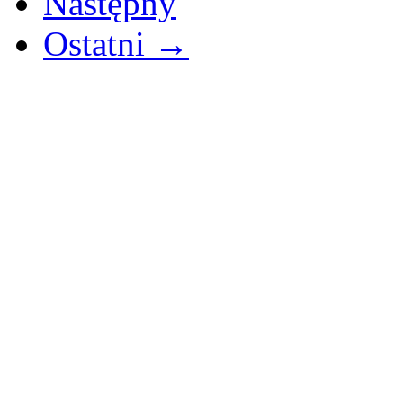
Następny
Ostatni →