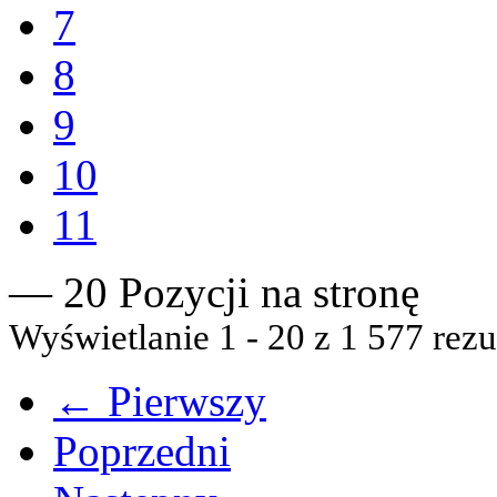
7
8
9
10
11
— 20 Pozycji na stronę
Wyświetlanie 1 - 20 z 1 577 rezu
← Pierwszy
Poprzedni