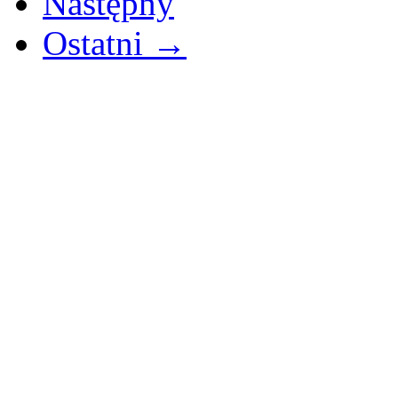
Następny
Ostatni →