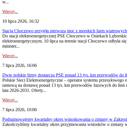
w...
Więcej...
10 lipca 2026, 16:32
Stacja Choczewo przyjęła pierwszą moc z morskich farm wiatrowych
Do stacji elektroenergetycznej PSE Choczewo w Osiekach Lęborskich 
elektroenergetycznym. 10 lipca na terenie stacji Choczewo odbyła si
minister...
Więcej...
7 lipca 2026, 16:06
Dwie polskie firmy dostarczą PSE ponad 13 tys. km przewodów do li
Polskie Sieci Elektroenergetyczne – operator systemu przesyłoweg
ramową na dostawę ponad 13 tys. km przewodów fazowych do linii na
lata 2026-2031. Oferty...
Więcej...
7 lipca 2026, 10:06
Podsumowujemy kwartalny okres wnioskowania o zmiany w Zakres
Zakończyliśmy kwartalny okres przyjmowania wniosków o zmiany w 