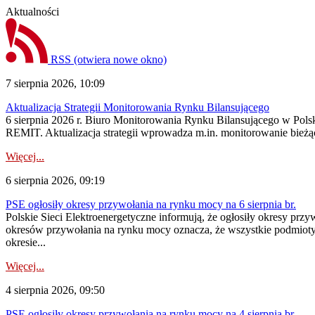
Aktualności
RSS
(otwiera nowe okno)
7 sierpnia 2026, 10:09
Aktualizacja Strategii Monitorowania Rynku Bilansującego
6 sierpnia 2026 r. Biuro Monitorowania Rynku Bilansującego w Polsk
REMIT. Aktualizacja strategii wprowadza m.in. monitorowanie bież
Więcej...
6 sierpnia 2026, 09:19
PSE ogłosiły okresy przywołania na rynku mocy na 6 sierpnia br.
Polskie Sieci Elektroenergetyczne informują, że ogłosiły okresy prz
okresów przywołania na rynku mocy oznacza, że wszystkie podmiot
okresie...
Więcej...
4 sierpnia 2026, 09:50
PSE ogłosiły okresy przywołania na rynku mocy na 4 sierpnia br.