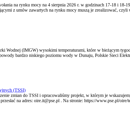
zywołania na rynku mocy na 4 sierpnia 2026 r. w godzinach 17-18 i 18
jącymi z umów zawartych na rynku mocy muszą je zrealizować, czyli
arki Wodnej (IMGW) wysokimi temperaturami, które w bieżącym tygod
powody bardzo niskiego poziomu wody w Dunaju, Polskie Sieci Elektr
yjnych (TSSI)
enie zmian do TSSI i opracowaliśmy projekt, w którym je wskazujemy
rzesłać na adres: oire.it@pse.pl . Na stronie: https://www.pse.pl/oir