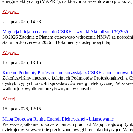
energii elektrycznej (MAPRE), na którym zaprezentowano propozycje
Więcej...
21 lipca 2026, 14:23
Migracja inicjalna danych do CSIRE – wyniki Aktualizacji 3Q2026
3Q2026 Zgodnie z Planem etapowego wdrożenia NMWI za pośrednictwe
stanu na 30 czerwca 2026 r. Dokumenty dostępne są tutaj
Więcej...
15 lipca 2026, 13:15
Kolejne Podmioty Profesjonalne korzystają z CSIRE - podsumowani
Zakończyliśmy integrację kolejnych Podmiotów Profesjonalnych z C
dystrybucyjnych oraz 48 sprzedawców energii elektrycznej. W zakr
walidacje z wynikiem pozytywnym i w sposób...
Więcej...
15 lipca 2026, 12:15
Mapa Drogowa Rynku Energii Elektrycznej - bilansowanie
Pierwsze spotkanie robocze w ramach prac nad Mapą Drogową Rynku En
dziękujemy za wszystkie przekazane uwagi i pytania dotyczące Map