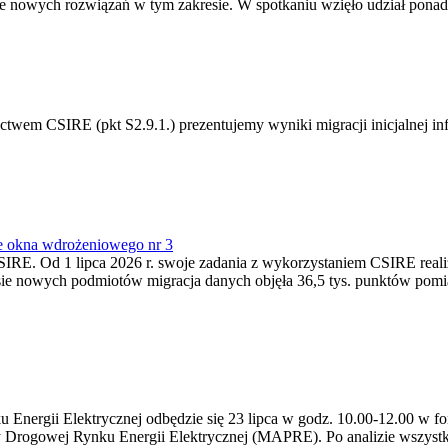
 nowych rozwiązań w tym zakresie. W spotkaniu wzięło udział ponad 
m CSIRE (pkt S2.9.1.) prezentujemy wyniki migracji inicjalnej info
e okna wdrożeniowego nr 3
SIRE. Od 1 lipca 2026 r. swoje zadania z wykorzystaniem CSIRE real
esie nowych podmiotów migracja danych objęła 36,5 tys. punktów pom
ergii Elektrycznej odbędzie się 23 lipca w godz. 10.00-12.00 w form
y Drogowej Rynku Energii Elektrycznej (MAPRE). Po analizie wszystk