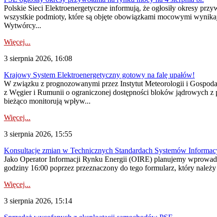
Polskie Sieci Elektroenergetyczne informują, że ogłosiły okresy pr
wszystkie podmioty, które są objęte obowiązkami mocowymi wynika
Wytwórcy...
Więcej...
3 sierpnia 2026, 16:08
Krajowy System Elektroenergetyczny gotowy na falę upałów!
W związku z prognozowanymi przez Instytut Meteorologii i Gospod
z Węgier i Rumunii o ograniczonej dostępności bloków jądrowych z 
bieżąco monitorują wpływ...
Więcej...
3 sierpnia 2026, 15:55
Konsultacje zmian w Technicznych Standardach Systemów Informac
Jako Operator Informacji Rynku Energii (OIRE) planujemy wprowadz
godziny 16:00 poprzez przeznaczony do tego formularz, który należy p
Więcej...
3 sierpnia 2026, 15:14