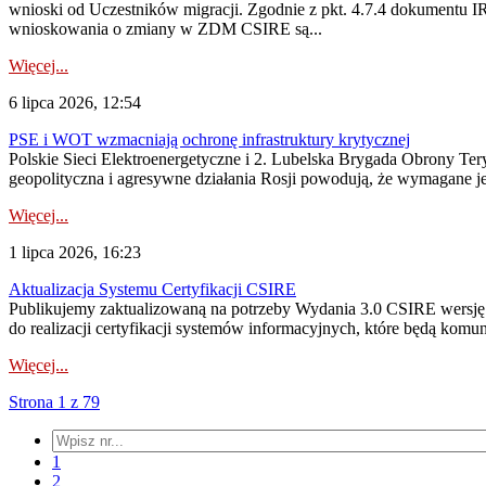
wnioski od Uczestników migracji. Zgodnie z pkt. 4.7.4 dokumentu I
wnioskowania o zmiany w ZDM CSIRE są...
Więcej...
6 lipca 2026, 12:54
PSE i WOT wzmacniają ochronę infrastruktury krytycznej
Polskie Sieci Elektroenergetyczne i 2. Lubelska Brygada Obrony Tery
geopolityczna i agresywne działania Rosji powodują, że wymagane je
Więcej...
1 lipca 2026, 16:23
Aktualizacja Systemu Certyfikacji CSIRE
Publikujemy zaktualizowaną na potrzeby Wydania 3.0 CSIRE wersję 
do realizacji certyfikacji systemów informacyjnych, które będą komu
Więcej...
Strona 1 z 79
1
2