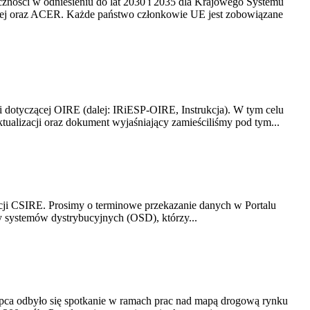
yczności w odniesieniu do lat 2030 i 2035 dla Krajowego Systemu
kiej oraz ACER. Każde państwo członkowie UE jest zobowiązane
i dotyczącej OIRE (dalej: IRiESP-OIRE, Instrukcja). W tym celu
aktualizacji oraz dokument wyjaśniający zamieściliśmy pod tym...
acji CSIRE. Prosimy o terminowe przekazanie danych w Portalu
zy systemów dystrybucyjnych (OSD), którzy...
lipca odbyło się spotkanie w ramach prac nad mapą drogową rynku