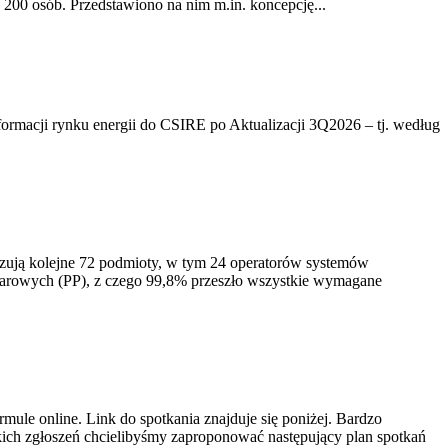
200 osób. Przedstawiono na nim m.in. koncepcję...
rmacji rynku energii do CSIRE po Aktualizacji 3Q2026 – tj. według
izują kolejne 72 podmioty, w tym 24 operatorów systemów
iarowych (PP), z czego 99,8% przeszło wszystkie wymagane
ule online. Link do spotkania znajduje się poniżej. Bardzo
ich zgłoszeń chcielibyśmy zaproponować następujący plan spotkań