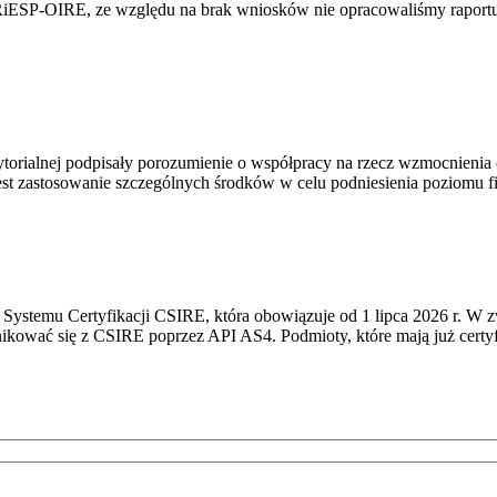
RiESP-OIRE, ze względu na brak wniosków nie opracowaliśmy raportu 
torialnej podpisały porozumienie o współpracy na rzecz wzmocnienia o
st zastosowanie szczególnych środków w celu podniesienia poziomu fizy
Systemu Certyfikacji CSIRE, która obowiązuje od 1 lipca 2026 r. W 
nikować się z CSIRE poprzez API AS4. Podmioty, które mają już certyf