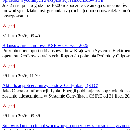
Sprzedaż wycofanych z eksploatacji samochodów PSE
Już 25 sierpnia o godzinie 10.00 rozpocznie się aukcja samochodów
prowadzące działalność gospodarczą (m.in. jednoosobowe działalnośc
postępowaniu...
Więcej...
31 lipca 2026, 09:45
Bilansowanie handlowe KSE w czerwcu 2026
Prezentujemy raport o bilansowaniu w Krajowym Systemie Elektroene
operatora środków zaradczych. Raport do pobrania Podmioty Odpowi
Więcej...
29 lipca 2026, 11:39
Aktualizacja Scenariuszy Testów Certyfikacji (STC)
Jako Operator Informacji Rynku Energii publikujemy poprawki do
zostanie udostępniona w Systemie Certyfikacji CSIRE od 31 lipca 202
Więcej...
29 lipca 2026, 09:39
Sprawozdanie na temat szacowanych potrzeb w zakresie elastycznośc