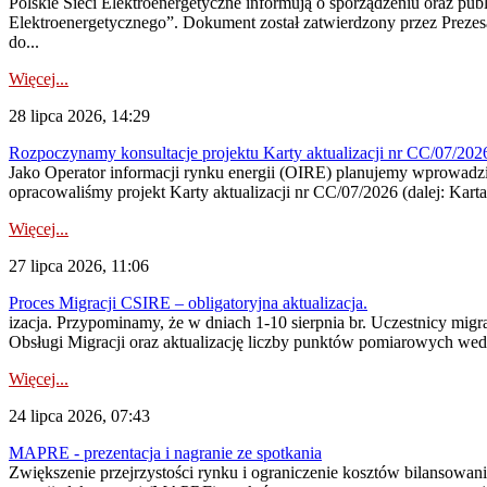
Polskie Sieci Elektroenergetyczne informują o sporządzeniu oraz pu
Elektroenergetycznego”. Dokument został zatwierdzony przez Preze
do...
Więcej...
28 lipca 2026, 14:29
Rozpoczynamy konsultacje projektu Karty aktualizacji nr CC/07/2
Jako Operator informacji rynku energii (OIRE) planujemy wprowadzić
opracowaliśmy projekt Karty aktualizacji nr CC/07/2026 (dalej: Karta
Więcej...
27 lipca 2026, 11:06
Proces Migracji CSIRE – obligatoryjna aktualizacja.
izacja. Przypominamy, że w dniach 1-10 sierpnia br. Uczestnicy mi
Obsługi Migracji oraz aktualizację liczby punktów pomiarowych wedł
Więcej...
24 lipca 2026, 07:43
MAPRE - prezentacja i nagranie ze spotkania
Zwiększenie przejrzystości rynku i ograniczenie kosztów bilansowan