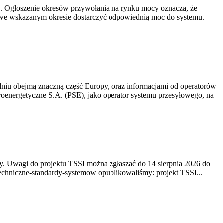
-19. Ogłoszenie okresów przywołania na rynku mocy oznacza, że
 we wskazanym okresie dostarczyć odpowiednią moc do systemu.
niu obejmą znaczną część Europy, oraz informacjami od operatorów
oenergetyczne S.A. (PSE), jako operator systemu przesyłowego, na
. Uwagi do projektu TSSI można zgłaszać do 14 sierpnia 2026 do
e/techniczne-standardy-systemow opublikowaliśmy: projekt TSSI...