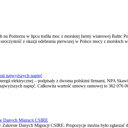
na Pomorzu w lipcu trafiła moc z morskiej farmy wiatrowej Baltic Pow
ę uroczystość z okazji odebrania pierwszej w Polsce mocy z morskich w
nii najwyższych napięć
o energii elektrycznej – podpisały z dwoma polskimi firmami, NPA S
jwyższych napięć. Całkowita wartość umowy ramowej to 362 076 000,0
ie Danych Migracji CSIRE
Zakresie Danych Migracji CSIRE. Propozycje można było zgłaszać d