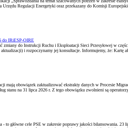
blikacji „Sprawozdania na temat szacowanych potrzeb w zakresie elast
sa Urzędu Regulacji Energetyki oraz przekazany do Komisji Europejs
026 do IRiESP-OIRE
 zmiany do Instrukcji Ruchu i Eksploatacji Sieci Przesyłowej w częśc
 aktualizacji) i rozpoczynamy jej konsultacje. Informujemy, że: Kartę 
gracji mają obowiązek zaktualizować ekstrakty danych w Procesie Migr
ug stanu na 31 lipca 2026 r. Z tego obowiązku zwolnieni są operator
ia - to główne cele PSE w zakresie poprawy jakości bilansowania. 23 