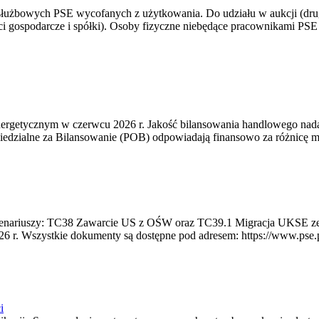
 służbowych PSE wycofanych z użytkowania. Do udziału w aukcji (dru
i gospodarcze i spółki). Osoby fizyczne niebędące pracownikami PSE i
rgetycznym w czerwcu 2026 r. Jakość bilansowania handlowego nadal 
edzialne za Bilansowanie (POB) odpowiadają finansowo za różnicę mię
 scenariuszy: TC38 Zawarcie US z OŚW oraz TC39.1 Migracja UKSE 
6 r. Wszystkie dokumenty są dostępne pod adresem: https://www.pse.pl/
i